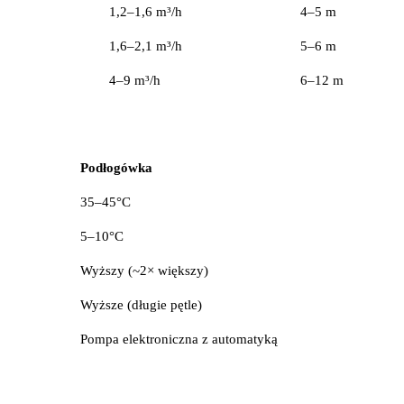
1,2–1,6 m³/h
4–5 m
1,6–2,1 m³/h
5–6 m
4–9 m³/h
6–12 m
Podłogówka
35–45°C
5–10°C
Wyższy (~2× większy)
Wyższe (długie pętle)
Pompa elektroniczna z automatyką