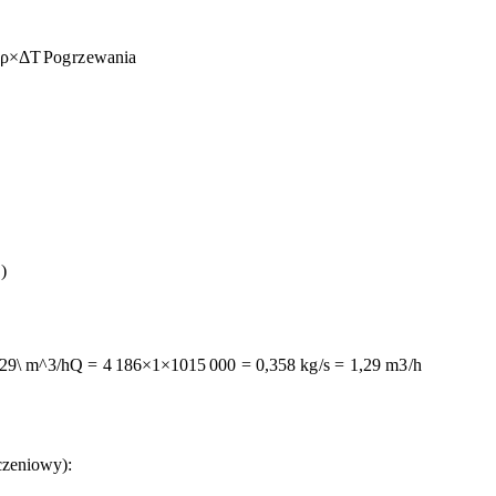
×
ρ
×
Δ
T
P
o
g
r
z
e
w
ania
)
}29\ m^3/h
Q
=
4
186
×
1
×
10
15
000
=
0
,
358
k
g
/
s
=
1
,
29
m
3
/
h
czeniowy):