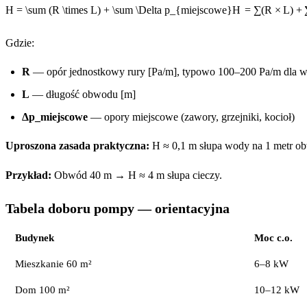
H = \sum (R \times L) + \sum \Delta p_{miejscowe}
H
=
∑
(
R
×
L
)
+
Gdzie:
R
— opór jednostkowy rury [Pa/m], typowo 100–200 Pa/m dla w
L
— długość obwodu [m]
Δp_miejscowe
— opory miejscowe (zawory, grzejniki, kocioł)
Uproszona zasada praktyczna:
H ≈ 0,1 m słupa wody na 1 metr obw
Przykład:
Obwód 40 m → H ≈ 4 m słupa cieczy.
Tabela doboru pompy — orientacyjna
Budynek
Moc c.o.
Mieszkanie 60 m²
6–8 kW
Dom 100 m²
10–12 kW