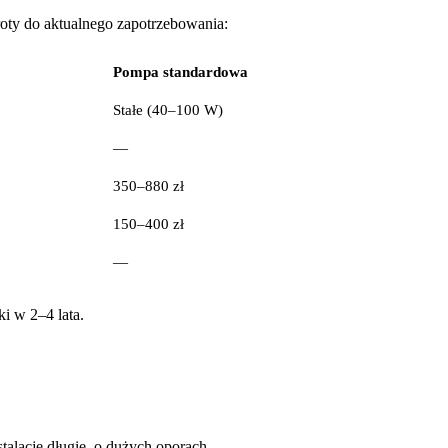
ty do aktualnego zapotrzebowania:
Pompa standardowa
Stałe (40–100 W)
—
350–880 zł
150–400 zł
—
i w 2–4 lata.
alacje długie, o dużych oporach