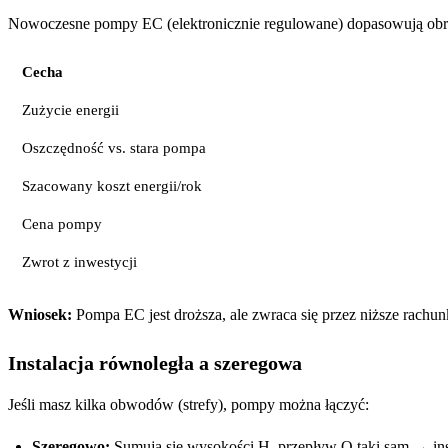
Nowoczesne pompy EC (elektronicznie regulowane) dopasowują obro
Cecha
Zużycie energii
Oszczędność vs. stara pompa
Szacowany koszt energii/rok
Cena pompy
Zwrot z inwestycji
Wniosek:
Pompa EC jest droższa, ale zwraca się przez niższe rachunk
Instalacja równoległa a szeregowa
Jeśli masz kilka obwodów (strefy), pompy można łączyć:
Szeregowo:
Sumują się wysokości H, przepływ Q taki sam → inst