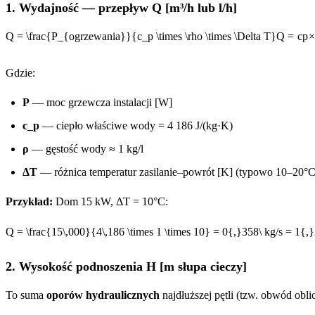
1. Wydajność — przepływ Q [m³/h lub l/h]
Q = \frac{P_{ogrzewania}}{c_p \times \rho \times \Delta T}
Q
=
c
p
Gdzie:
P
— moc grzewcza instalacji [W]
c_p
— ciepło właściwe wody = 4 186 J/(kg·K)
ρ
— gęstość wody ≈ 1 kg/l
ΔT
— różnica temperatur zasilanie–powrót [K] (typowo 10–20°C
Przykład:
Dom 15 kW, ΔT = 10°C:
Q = \frac{15\,000}{4\,186 \times 1 \times 10} = 0{,}358\ kg/s = 1{,
2. Wysokość podnoszenia H [m słupa cieczy]
To suma
oporów hydraulicznych
najdłuższej pętli (tzw. obwód obli