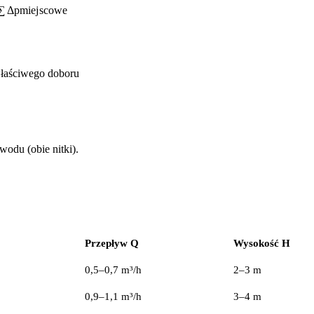
∑
Δ
p
mi
e
j
sco
w
e
łaściwego doboru
odu (obie nitki).
Przepływ Q
Wysokość H
0,5–0,7 m³/h
2–3 m
0,9–1,1 m³/h
3–4 m