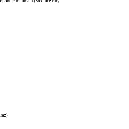
oponuje minimalną średnicę rury.
raz).