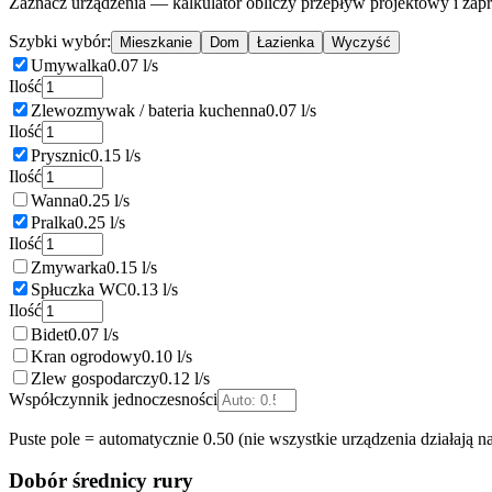
Zaznacz urządzenia — kalkulator obliczy przepływ projektowy i zapr
Szybki wybór:
Mieszkanie
Dom
Łazienka
Wyczyść
Umywalka
0.07
l/s
Ilość
Zlewozmywak / bateria kuchenna
0.07
l/s
Ilość
Prysznic
0.15
l/s
Ilość
Wanna
0.25
l/s
Pralka
0.25
l/s
Ilość
Zmywarka
0.15
l/s
Spłuczka WC
0.13
l/s
Ilość
Bidet
0.07
l/s
Kran ogrodowy
0.10
l/s
Zlew gospodarczy
0.12
l/s
Współczynnik jednoczesności
Puste pole = automatycznie
0.50
(nie wszystkie urządzenia działają na
Dobór średnicy rury