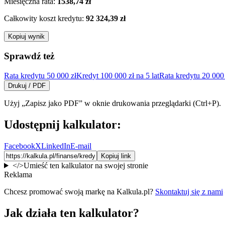
Miesięczna rata:
1538,74 zł
Całkowity koszt
kredytu
:
92 324,39 zł
Kopiuj wynik
Sprawdź też
Rata kredytu 50 000 zł
Kredyt 100 000 zł na 5 lat
Rata kredytu 20 000 
Drukuj / PDF
Użyj „Zapisz jako PDF” w oknie drukowania przeglądarki (Ctrl+P).
Udostępnij kalkulator:
Facebook
X
LinkedIn
E-mail
Kopiuj link
</>
Umieść ten kalkulator na swojej stronie
Reklama
Chcesz promować swoją markę na Kalkula.pl?
Skontaktuj się z nami
Jak działa ten kalkulator?