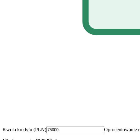
Kwota
kredytu
(PLN)
Oprocentowanie r