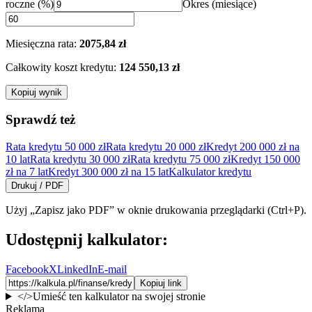
roczne (%)
Okres (miesiące)
Miesięczna rata:
2075,84 zł
Całkowity koszt
kredytu
:
124 550,13 zł
Kopiuj wynik
Sprawdź też
Rata kredytu 50 000 zł
Rata kredytu 20 000 zł
Kredyt 200 000 zł na
10 lat
Rata kredytu 30 000 zł
Rata kredytu 75 000 zł
Kredyt 150 000
zł na 7 lat
Kredyt 300 000 zł na 15 lat
Kalkulator kredytu
Drukuj / PDF
Użyj „Zapisz jako PDF” w oknie drukowania przeglądarki (Ctrl+P).
Udostępnij kalkulator:
Facebook
X
LinkedIn
E-mail
Kopiuj link
</>
Umieść ten kalkulator na swojej stronie
Reklama