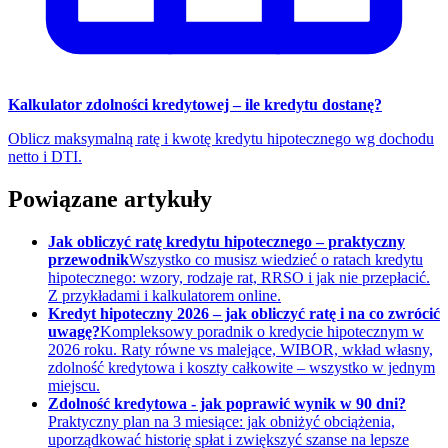
Kalkulator zdolności kredytowej – ile kredytu dostanę?
Oblicz maksymalną ratę i kwotę kredytu hipotecznego wg dochodu
netto i DTI.
Powiązane artykuły
Jak obliczyć ratę kredytu hipotecznego – praktyczny
przewodnik
Wszystko co musisz wiedzieć o ratach kredytu
hipotecznego: wzory, rodzaje rat, RRSO i jak nie przepłacić.
Z przykładami i kalkulatorem online.
Kredyt hipoteczny 2026 – jak obliczyć ratę i na co zwrócić
uwagę?
Kompleksowy poradnik o kredycie hipotecznym w
2026 roku. Raty równe vs malejące, WIBOR, wkład własny,
zdolność kredytowa i koszty całkowite – wszystko w jednym
miejscu.
Zdolność kredytowa - jak poprawić wynik w 90 dni?
Praktyczny plan na 3 miesiące: jak obniżyć obciążenia,
uporządkować historię spłat i zwiększyć szanse na lepsze