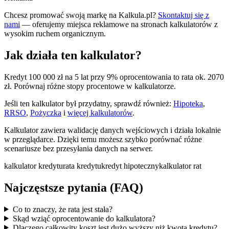
Chcesz promować swoją markę na Kalkula.pl?
Skontaktuj się z
nami
— oferujemy miejsca reklamowe na stronach kalkulatorów z
wysokim ruchem organicznym.
Jak działa ten kalkulator?
Kredyt 100 000 zł na 5 lat przy 9% oprocentowania to rata ok. 2070
zł. Porównaj różne stopy procentowe w kalkulatorze.
Jeśli ten kalkulator był przydatny, sprawdź również:
Hipoteka
,
RRSO
,
Pożyczka
i
więcej kalkulatorów
.
Kalkulator zawiera walidację danych wejściowych i działa lokalnie
w przeglądarce. Dzięki temu możesz szybko porównać różne
scenariusze bez przesyłania danych na serwer.
kalkulator kredytu
rata kredytu
kredyt hipoteczny
kalkulator rat
Najczęstsze pytania (FAQ)
Co to znaczy, że rata jest stała?
Skąd wziąć oprocentowanie do kalkulatora?
Dlaczego całkowity koszt jest dużo wyższy niż kwota kredytu?