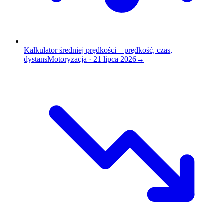
Kalkulator średniej prędkości – prędkość, czas,
dystans
Motoryzacja
·
21 lipca 2026
→