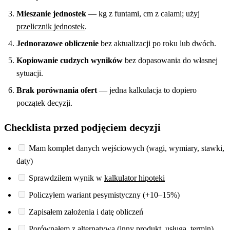
Mieszanie jednostek
— kg z funtami, cm z calami; użyj
przelicznik jednostek
.
Jednorazowe obliczenie
bez aktualizacji po roku lub dwóch.
Kopiowanie cudzych wyników
bez dopasowania do własnej
sytuacji.
Brak porównania ofert
— jedna kalkulacja to dopiero
początek decyzji.
Checklista przed podjęciem decyzji
Mam komplet danych wejściowych (wagi, wymiary, stawki,
daty)
Sprawdziłem wynik w
kalkulator hipoteki
Policzyłem wariant pesymistyczny (+10–15%)
Zapisałem założenia i datę obliczeń
Porównałem z alternatywą (inny produkt, usługa, termin)