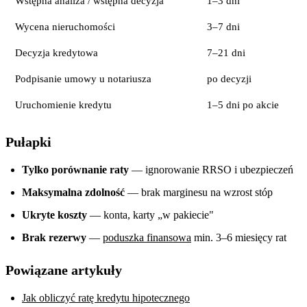
Wstępna analiza / wstępna decyzja
1–3 dni
Wycena nieruchomości
3–7 dni
Decyzja kredytowa
7–21 dni
Podpisanie umowy u notariusza
po decyzji
Uruchomienie kredytu
1–5 dni po akcie
Pułapki
Tylko porównanie raty
— ignorowanie RRSO i ubezpieczeń
Maksymalna zdolność
— brak marginesu na wzrost stóp
Ukryte koszty
— konta, karty „w pakiecie"
Brak rezerwy
—
poduszka finansowa
min. 3–6 miesięcy rat
Powiązane artykuły
Jak obliczyć ratę kredytu hipotecznego