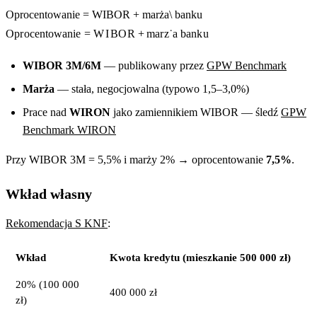
Oprocentowanie = WIBOR + marża\ banku
O
p
r
oce
n
t
o
w
ani
e
=
W
I
B
O
R
+
ma
r
z
˙
a
bank
u
WIBOR 3M/6M
— publikowany przez
GPW Benchmark
Marża
— stała, negocjowalna (typowo 1,5–3,0%)
Prace nad
WIRON
jako zamiennikiem WIBOR — śledź
GPW
Benchmark WIRON
Przy WIBOR 3M = 5,5% i marży 2% → oprocentowanie
7,5%
.
Wkład własny
Rekomendacja S KNF
:
Wkład
Kwota kredytu (mieszkanie 500 000 zł)
20% (100 000
400 000 zł
zł)