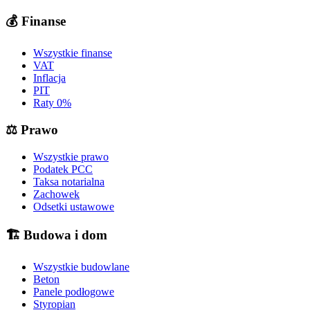
💰
Finanse
Wszystkie finanse
VAT
Inflacja
PIT
Raty 0%
⚖️
Prawo
Wszystkie prawo
Podatek PCC
Taksa notarialna
Zachowek
Odsetki ustawowe
🏗️
Budowa i dom
Wszystkie budowlane
Beton
Panele podłogowe
Styropian