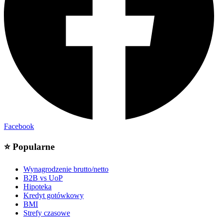
Facebook
⭐
Popularne
Wynagrodzenie brutto/netto
B2B vs UoP
Hipoteka
Kredyt gotówkowy
BMI
Strefy czasowe