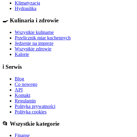
Klimatyzacja
Hydraulika
🍳
Kulinaria i zdrowie
Wszystkie kulinarne
Przelicznik miar kuchennych
Jedzenie na imprezę
Wszystkie zdrowie
Kalorie
ℹ️
Serwis
Blog
Co nowego
API
Kontakt
Regulamin
Polityka prywatności
Polityka cookies
📂 Wszystkie kategorie
Finanse