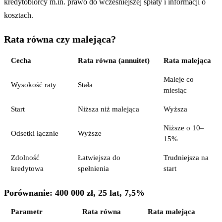
kredytobiorcy m.in. prawo do wcześniejszej spłaty i informacji o
kosztach.
Rata równa czy malejąca?
Cecha
Rata równa (annuitet)
Rata malejąca
Maleje co
Wysokość raty
Stała
miesiąc
Start
Niższa niż malejąca
Wyższa
Niższe o 10–
Odsetki łącznie
Wyższe
15%
Zdolność
Łatwiejsza do
Trudniejsza na
kredytowa
spełnienia
start
Porównanie: 400 000 zł, 25 lat, 7,5%
Parametr
Rata równa
Rata malejąca