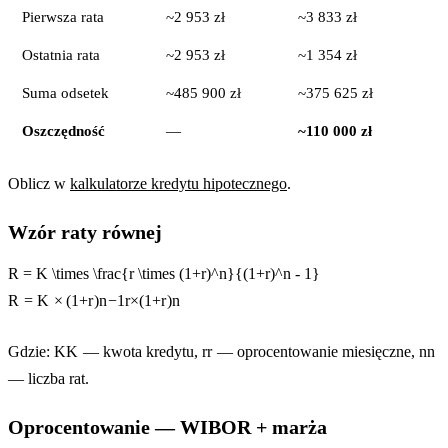
Pierwsza rata
~2 953 zł
~3 833 zł
Ostatnia rata
~2 953 zł
~1 354 zł
Suma odsetek
~485 900 zł
~375 625 zł
Oszczędność
—
~110 000 zł
Oblicz w
kalkulatorze kredytu hipotecznego
.
Wzór raty równej
R = K \times \frac{r \times (1+r)^n}{(1+r)^n - 1}
R
=
K
×
(
1
+
r
)
n
−
1
r
×
(
1
+
r
)
n
Gdzie:
K
K
— kwota kredytu,
r
r
— oprocentowanie miesięczne,
n
n
— liczba rat.
Oprocentowanie — WIBOR + marża