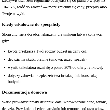
rzeczywistości. Jeśli regularnie odchylasz się od planu o więcej niż
10–15%, wróć do założeń — może zmieniły się ceny, przepisy albo
Twoje nawyki.
Kiedy eskalować do specjalisty
Skonsultuj się z doradcą, lekarzem, prawnikiem lub wykonawcą,
gdy:
kwota przekracza Twój roczny budżet na dany cel,
decyzja ma skutki prawne (umowa, urząd, spadek),
wynik kalkulatora różni się o ponad 30% od oferty rynkowej,
dotyczy zdrowia, bezpieczeństwa instalacji lub konstrukcji
budynku.
Dokumentacja domowa
Warto prowadzić prosty dziennik: data, wprowadzone dane, wynik,
decyzja. Przy kolejnej edycji artykułu lub remoncie od razu wiesz,