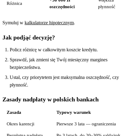
Różnica
oszczędności
płynność
Symuluj w
kalkulatorze hipotecznym
.
Jak podjąć decyzję?
Policz różnicę w całkowitym koszcie kredytu.
Sprawdź, jak zmieni się Twój miesięczny margines
bezpieczeństwa.
Ustal, czy priorytetem jest maksymalna oszczędność, czy
płynność.
Zasady nadpłaty w polskich bankach
Zasada
Typowy warunek
Okres karencji
Pierwsze 3 lata — ograniczenia
Bezpłatna nadpłata
Po 3 latach, do 20–30% salda/rok