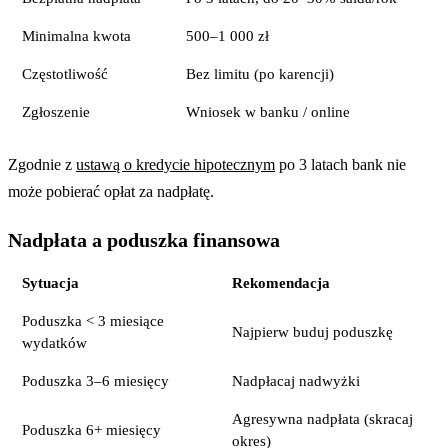
Minimalna kwota
500–1 000 zł
Częstotliwość
Bez limitu (po karencji)
Zgłoszenie
Wniosek w banku / online
Zgodnie z
ustawą o kredycie hipotecznym
po 3 latach bank nie
może pobierać opłat za nadpłatę.
Nadpłata a poduszka finansowa
Sytuacja
Rekomendacja
Poduszka < 3 miesiące
Najpierw buduj poduszkę
wydatków
Poduszka 3–6 miesięcy
Nadpłacaj nadwyżki
Agresywna nadpłata (skracaj
Poduszka 6+ miesięcy
okres)