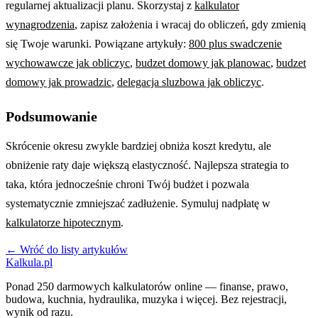
regularnej aktualizacji planu. Skorzystaj z
kalkulator
wynagrodzenia
, zapisz założenia i wracaj do obliczeń, gdy zmienią
się Twoje warunki. Powiązane artykuły:
800 plus swadczenie
wychowawcze jak obliczyc
,
budzet domowy jak planowac
,
budzet
domowy jak prowadzic
,
delegacja sluzbowa jak obliczyc
.
Podsumowanie
Skrócenie okresu zwykle bardziej obniża koszt kredytu, ale
obniżenie raty daje większą elastyczność. Najlepsza strategia to
taka, która jednocześnie chroni Twój budżet i pozwala
systematycznie zmniejszać zadłużenie. Symuluj nadpłatę w
kalkulatorze hipotecznym
.
← Wróć do listy artykułów
Kalkula.pl
Ponad 250 darmowych kalkulatorów online — finanse, prawo,
budowa, kuchnia, hydraulika, muzyka i więcej. Bez rejestracji,
wynik od razu.