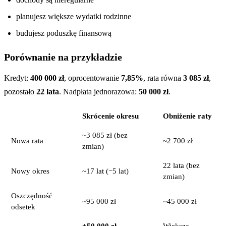
planujesz większe wydatki rodzinne
budujesz poduszkę finansową
Porównanie na przykładzie
Kredyt:
400 000 zł
, oprocentowanie
7,85%
, rata równa
3 085 zł
,
pozostało
22 lata
. Nadpłata jednorazowa:
50 000 zł
.
Skrócenie okresu
Obniżenie raty
~3 085 zł (bez
Nowa rata
~2 700 zł
zmian)
22 lata (bez
Nowy okres
~17 lat (−5 lat)
zmian)
Oszczędność
~95 000 zł
~45 000 zł
odsetek
+50 000 zł
Większa