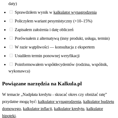
daty)
Sprawdziłem wynik w
kalkulator wynagrodzenia
Policzyłem wariant pesymistyczny (+10–15%)
Zapisałem założenia i datę obliczeń
Porównałem z alternatywą (inny produkt, usługa, termin)
W razie wątpliwości — konsultacja z ekspertem
Ustaliłem termin ponownej weryfikacji
Poinformowałem współdecydentów (rodzina, wspólnik,
wykonawca)
Powiązane narzędzia na Kalkula.pl
W temacie „Nadpłata kredytu - skracać okres czy obniżać ratę”
przydatne mogą być:
kalkulator wynagrodzenia
,
kalkulator budżetu
domowego
,
kalkulator inflacji
,
kalkulator kredytu
,
kalkulator
hipoteki
.