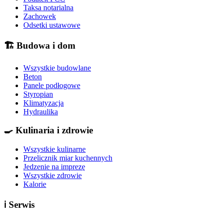
Taksa notarialna
Zachowek
Odsetki ustawowe
🏗️
Budowa i dom
Wszystkie budowlane
Beton
Panele podłogowe
Styropian
Klimatyzacja
Hydraulika
🍳
Kulinaria i zdrowie
Wszystkie kulinarne
Przelicznik miar kuchennych
Jedzenie na imprezę
Wszystkie zdrowie
Kalorie
ℹ️
Serwis