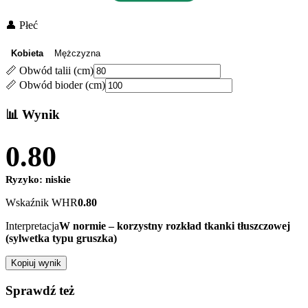
👤 Płeć
Kobieta
Mężczyzna
📏 Obwód talii (cm)
📏 Obwód bioder (cm)
📊 Wynik
0.80
Ryzyko:
niskie
Wskaźnik WHR
0.80
Interpretacja
W normie – korzystny rozkład tkanki tłuszczowej
(sylwetka typu gruszka)
Kopiuj wynik
Sprawdź też