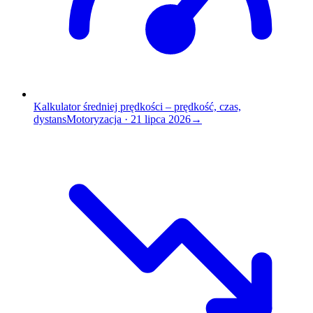
Kalkulator średniej prędkości – prędkość, czas,
dystans
Motoryzacja
·
21 lipca 2026
→