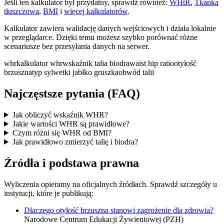
Jeśli ten kalkulator był przydatny, sprawdź również:
WHtR
,
Tkanka
tłuszczowa
,
BMI
i
więcej kalkulatorów
.
Kalkulator zawiera walidację danych wejściowych i działa lokalnie
w przeglądarce. Dzięki temu możesz szybko porównać różne
scenariusze bez przesyłania danych na serwer.
whr
kalkulator whr
wskaźnik talia biodra
waist hip ratio
otyłość
brzuszna
typ sylwetki jabłko gruszka
obwód talii
Najczęstsze pytania (FAQ)
Jak obliczyć wskaźnik WHR?
Jakie wartości WHR są prawidłowe?
Czym różni się WHR od BMI?
Jak prawidłowo zmierzyć talię i biodra?
Źródła i podstawa prawna
Wyliczenia opieramy na oficjalnych źródłach. Sprawdź szczegóły u
instytucji, które je publikują:
Dlaczego otyłość brzuszna stanowi zagrożenie dla zdrowia?
Narodowe Centrum Edukacji Żywieniowej (PZH)