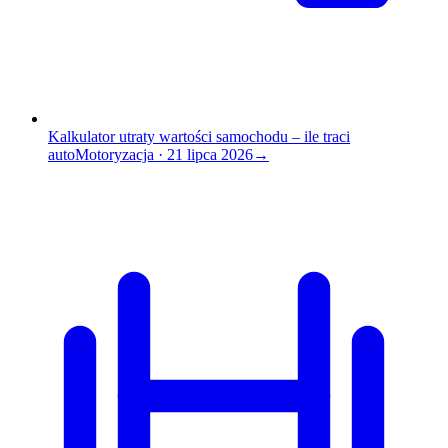
Kalkulator utraty wartości samochodu – ile traci
auto
Motoryzacja
·
21 lipca 2026
→