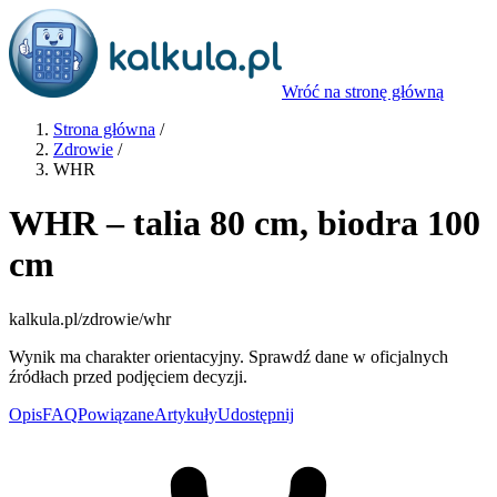
Wróć na stronę główną
Strona główna
/
Zdrowie
/
WHR
WHR – talia 80 cm, biodra 100
cm
kalkula.pl
/zdrowie/whr
Wynik ma charakter orientacyjny. Sprawdź dane w oficjalnych
źródłach przed podjęciem decyzji.
Opis
FAQ
Powiązane
Artykuły
Udostępnij