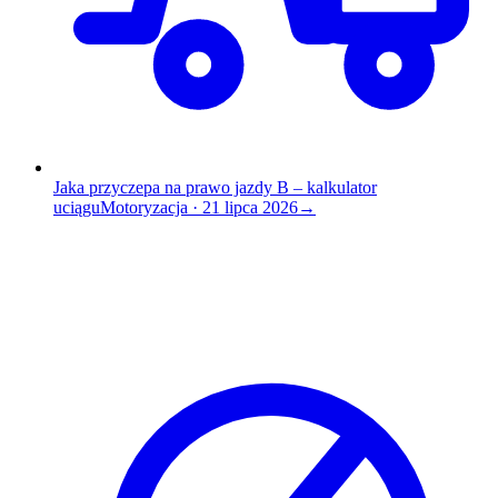
Jaka przyczepa na prawo jazdy B – kalkulator
uciągu
Motoryzacja
·
21 lipca 2026
→