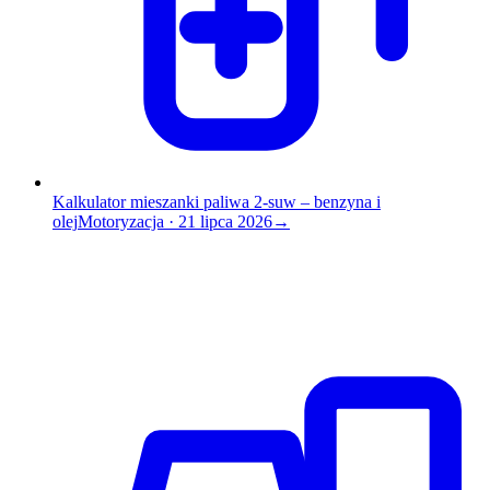
Kalkulator mieszanki paliwa 2-suw – benzyna i
olej
Motoryzacja
·
21 lipca 2026
→