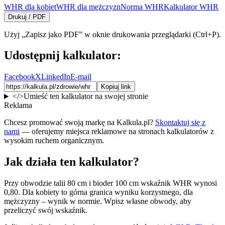
WHR dla kobiet
WHR dla mężczyzn
Norma WHR
Kalkulator WHR
Drukuj / PDF
Użyj „Zapisz jako PDF” w oknie drukowania przeglądarki (Ctrl+P).
Udostępnij kalkulator:
Facebook
X
LinkedIn
E-mail
Kopiuj link
</>
Umieść ten kalkulator na swojej stronie
Reklama
Chcesz promować swoją markę na Kalkula.pl?
Skontaktuj się z
nami
— oferujemy miejsca reklamowe na stronach kalkulatorów z
wysokim ruchem organicznym.
Jak działa ten kalkulator?
Przy obwodzie talii 80 cm i bioder 100 cm wskaźnik WHR wynosi
0,80. Dla kobiety to górna granica wyniku korzystnego, dla
mężczyzny – wynik w normie. Wpisz własne obwody, aby
przeliczyć swój wskaźnik.