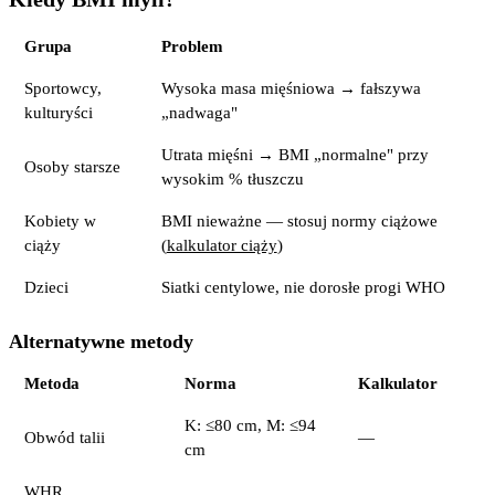
Grupa
Problem
Sportowcy,
Wysoka masa mięśniowa → fałszywa
kulturyści
„nadwaga"
Utrata mięśni → BMI „normalne" przy
Osoby starsze
wysokim % tłuszczu
Kobiety w
BMI nieważne — stosuj normy ciążowe
ciąży
(
kalkulator ciąży
)
Dzieci
Siatki centylowe, nie dorosłe progi WHO
Alternatywne metody
Metoda
Norma
Kalkulator
K: ≤80 cm, M: ≤94
Obwód talii
—
cm
WHR