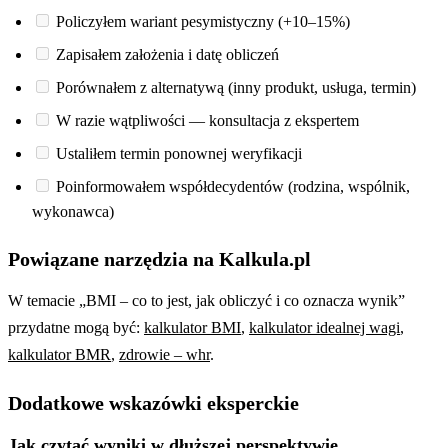
Policzyłem wariant pesymistyczny (+10–15%)
Zapisałem założenia i datę obliczeń
Porównałem z alternatywą (inny produkt, usługa, termin)
W razie wątpliwości — konsultacja z ekspertem
Ustaliłem termin ponownej weryfikacji
Poinformowałem współdecydentów (rodzina, wspólnik,
wykonawca)
Powiązane narzędzia na Kalkula.pl
W temacie „BMI – co to jest, jak obliczyć i co oznacza wynik”
przydatne mogą być:
kalkulator BMI
,
kalkulator idealnej wagi
,
kalkulator BMR
,
zdrowie – whr
.
Dodatkowe wskazówki eksperckie
Jak czytać wyniki w dłuższej perspektywie