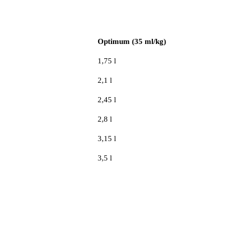
Optimum (35 ml/kg)
1,75 l
2,1 l
2,45 l
2,8 l
3,15 l
3,5 l