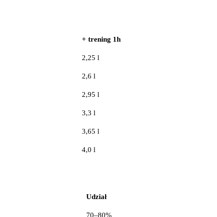
+ trening 1h
2,25 l
2,6 l
2,95 l
3,3 l
3,65 l
4,0 l
Udział
70–80%