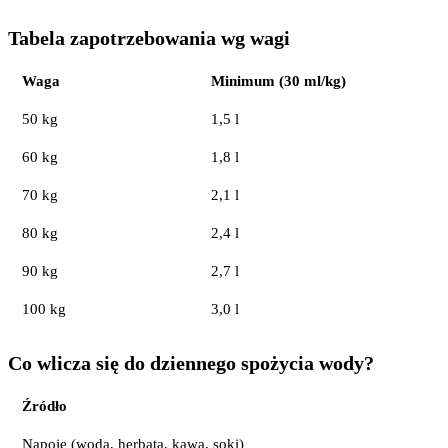
Tabela zapotrzebowania wg wagi
Waga
Minimum (30 ml/kg)
50 kg
1,5 l
60 kg
1,8 l
70 kg
2,1 l
80 kg
2,4 l
90 kg
2,7 l
100 kg
3,0 l
Co wlicza się do dziennego spożycia wody?
Źródło
Napoje (woda, herbata, kawa, soki)