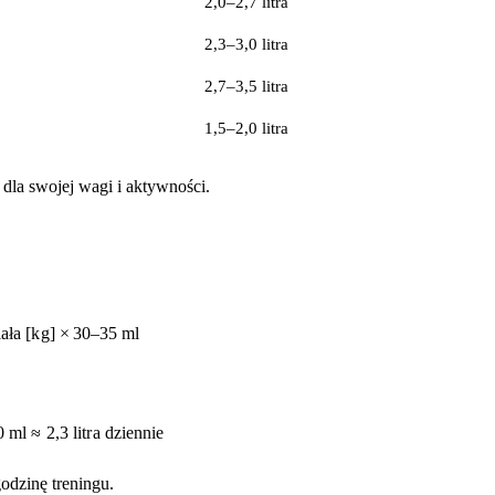
2,0–2,7 litra
2,3–3,0 litra
2,7–3,5 litra
1,5–2,0 litra
dla swojej wagi i aktywności.
ia
ł
a
[
k
g
]
×
30–35
m
l
0
m
l
≈
2
,
3
l
i
t
r
a
d
z
i
e
nni
e
dzinę treningu.