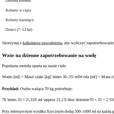
Dorosła kobieta
Kobiety w ciąży
Kobiety karmiące
Dzieci (7–12 lat)
Skorzystaj z
kalkulatora nawodnienia
, aby wyliczyć zapotrzebowanie 
Wzór na dzienne zapotrzebowanie na wodę
Popularna metoda oparta na masie ciała:
Woda\ [ml] = Masa\ ciała\ [kg] \times 30–35\ ml
W
o
d
a
[
m
l
]
=
M
a
s
a
c
Przykład:
Osoba ważąca 70 kg potrzebuje:
70 \times 33 = 2\,310\ ml \approx 2{,}3\ litra\ dziennie
70
×
33
=
2
31
Przy intensywnym wysiłku fizycznym dodaj 500–1000 ml na każdą go