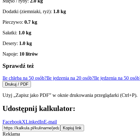
Mięso / ryby:
2.0
kg
Dodatki (ziemniaki, ryż):
1.8
kg
Pieczywo:
0.7
kg
Sałatki:
1.0
kg
Desery:
1.0
kg
Napoje:
10
litrów
Sprawdź też
Ile chleba na 50 osób?
Ile jedzenia na 20 osób?
Ile jedzenia na 50 osób
Drukuj / PDF
Użyj „Zapisz jako PDF” w oknie drukowania przeglądarki (Ctrl+P).
Udostępnij kalkulator:
Facebook
X
LinkedIn
E-mail
Kopiuj link
Reklama