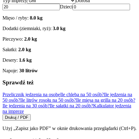
Typ imprezy
Dorośli
Dzieci
Mięso / ryby:
8.0
kg
Dodatki (ziemniaki, ryż):
3.0
kg
Pieczywo:
2.0
kg
Sałatki:
2.0
kg
Desery:
1.6
kg
Napoje:
30
litrów
Sprawdź też
Przelicznik jedzenia na osobę
Ile chleba na 50 osób?
Ile jedzenia na
50 osób?
Ile litrów rosołu na 50 osób?
Ile mięsa na grilla na 20 osób?
Ile jedzenia na 30 osób?
Ile sałatki na 20 osób?
Kalkulator jedzenia
na imprezę
Drukuj / PDF
Użyj „Zapisz jako PDF” w oknie drukowania przeglądarki (Ctrl+P).