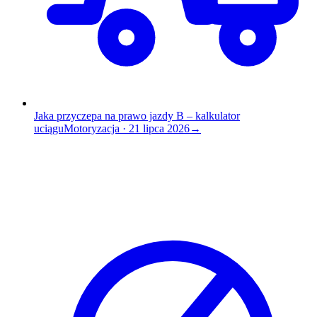
Jaka przyczepa na prawo jazdy B – kalkulator
uciągu
Motoryzacja
·
21 lipca 2026
→