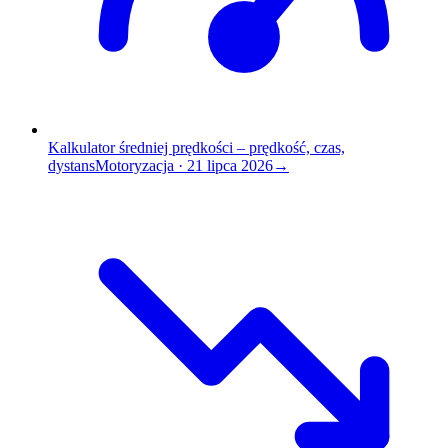
Kalkulator średniej prędkości – prędkość, czas,
dystans
Motoryzacja
·
21 lipca 2026
→