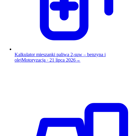
Kalkulator mieszanki paliwa 2-suw – benzyna i
olej
Motoryzacja
·
21 lipca 2026
→