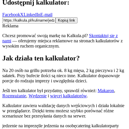
Udostępnij kalkulator:
Facebook
X
LinkedIn
E-mail
Kopiuj link
Reklama
Chcesz promować swoją markę na Kalkula.pl?
Skontaktuj się z
nami
— oferujemy miejsca reklamowe na stronach kalkulatorów z
wysokim ruchem organicznym.
Jak działa ten kalkulator?
Na 20 osób na grillu potrzeba ok. 8 kg mięsa, 2 kg pieczywa i 2 kg
sałatek. Przy bufecie ilości są nieco inne. Kalkulator dopasowuje
porcje do rodzaju imprezy i uwzględnia dzieci.
Jeśli ten kalkulator był przydatny, sprawdź również:
Makaron
,
Rozmrażanie
,
Wędzenie
i
więcej kalkulatorów
.
Kalkulator zawiera walidację danych wejściowych i działa lokalnie
w przeglądarce. Dzięki temu możesz szybko porównać różne
scenariusze bez przesyłania danych na serwer.
jedzenie na imprezę
ile jedzenia na osobę
catering kalkulator
party