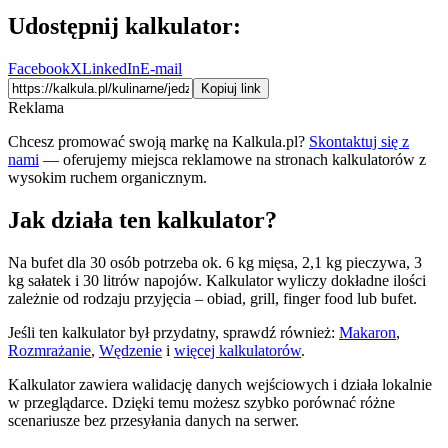
Udostępnij kalkulator:
Facebook
X
LinkedIn
E-mail
Kopiuj link
Reklama
Chcesz promować swoją markę na Kalkula.pl?
Skontaktuj się z
nami
— oferujemy miejsca reklamowe na stronach kalkulatorów z
wysokim ruchem organicznym.
Jak działa ten kalkulator?
Na bufet dla 30 osób potrzeba ok. 6 kg mięsa, 2,1 kg pieczywa, 3
kg sałatek i 30 litrów napojów. Kalkulator wyliczy dokładne ilości
zależnie od rodzaju przyjęcia – obiad, grill, finger food lub bufet.
Jeśli ten kalkulator był przydatny, sprawdź również:
Makaron
,
Rozmrażanie
,
Wędzenie
i
więcej kalkulatorów
.
Kalkulator zawiera walidację danych wejściowych i działa lokalnie
w przeglądarce. Dzięki temu możesz szybko porównać różne
scenariusze bez przesyłania danych na serwer.