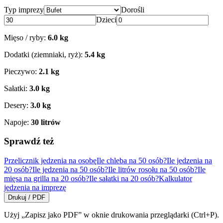
Typ imprezy
Dorośli
Dzieci
Mięso / ryby:
6.0
kg
Dodatki (ziemniaki, ryż):
5.4
kg
Pieczywo:
2.1
kg
Sałatki:
3.0
kg
Desery:
3.0
kg
Napoje:
30
litrów
Sprawdź też
Przelicznik jedzenia na osobę
Ile chleba na 50 osób?
Ile jedzenia na
20 osób?
Ile jedzenia na 50 osób?
Ile litrów rosołu na 50 osób?
Ile
mięsa na grilla na 20 osób?
Ile sałatki na 20 osób?
Kalkulator
jedzenia na imprezę
Drukuj / PDF
Użyj „Zapisz jako PDF” w oknie drukowania przeglądarki (Ctrl+P).