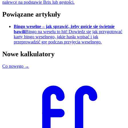
nalewce na podstawie Brix lub gęstości.
Powiązane artykuły
Bingo weselne – jak sprawić, żeby goście się świetnie
bawili
Bingo na weselu to hit! Dowiedz się jak przygotować
karty bingo weselnego, jakie hasła wpisać i jak
przeprowadzić grę podczas przyjęcia weselnego.
Nowe kalkulatory
Co nowego →