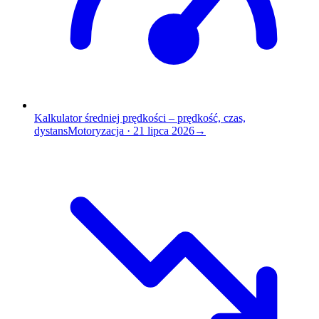
Kalkulator średniej prędkości – prędkość, czas,
dystans
Motoryzacja
·
21 lipca 2026
→