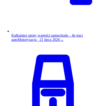
Kalkulator utraty wartości samochodu – ile traci
auto
Motoryzacja
·
21 lipca 2026
→