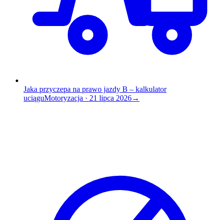
Jaka przyczepa na prawo jazdy B – kalkulator
uciągu
Motoryzacja
·
21 lipca 2026
→