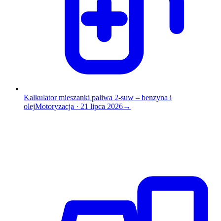
Kalkulator mieszanki paliwa 2-suw – benzyna i
olej
Motoryzacja
·
21 lipca 2026
→