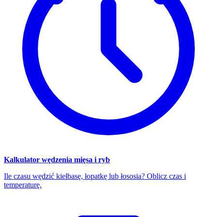
Kalkulator wędzenia mięsa i ryb
Ile czasu wędzić kiełbasę, łopatkę lub łososia? Oblicz czas i
temperaturę.