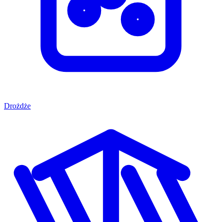
Drożdże