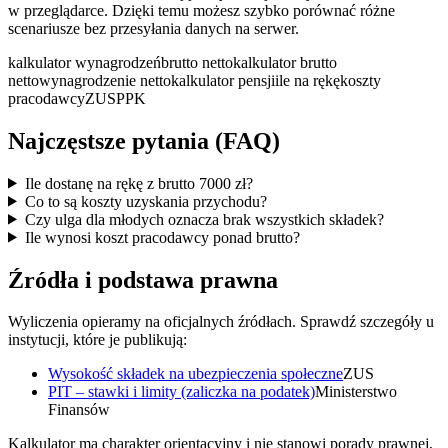
w przeglądarce. Dzięki temu możesz szybko porównać różne
scenariusze bez przesyłania danych na serwer.
kalkulator wynagrodzeń
brutto netto
kalkulator brutto
netto
wynagrodzenie netto
kalkulator pensji
ile na rękę
koszty
pracodawcy
ZUS
PPK
Najczęstsze pytania (FAQ)
Ile dostanę na rękę z brutto 7000 zł?
Co to są koszty uzyskania przychodu?
Czy ulga dla młodych oznacza brak wszystkich składek?
Ile wynosi koszt pracodawcy ponad brutto?
Źródła i podstawa prawna
Wyliczenia opieramy na oficjalnych źródłach. Sprawdź szczegóły u
instytucji, które je publikują:
Wysokość składek na ubezpieczenia społeczne
ZUS
PIT – stawki i limity (zaliczka na podatek)
Ministerstwo
Finansów
Kalkulator ma charakter orientacyjny i nie stanowi porady prawnej,