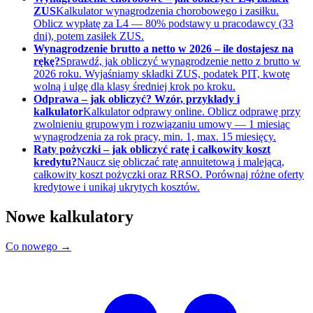
ZUS
Kalkulator wynagrodzenia chorobowego i zasiłku.
Oblicz wypłatę za L4 — 80% podstawy u pracodawcy (33
dni), potem zasiłek ZUS.
Wynagrodzenie brutto a netto w 2026 – ile dostajesz na
rękę?
Sprawdź, jak obliczyć wynagrodzenie netto z brutto w
2026 roku. Wyjaśniamy składki ZUS, podatek PIT, kwotę
wolną i ulgę dla klasy średniej krok po kroku.
Odprawa – jak obliczyć? Wzór, przykłady i
kalkulator
Kalkulator odprawy online. Oblicz odprawę przy
zwolnieniu grupowym i rozwiązaniu umowy — 1 miesiąc
wynagrodzenia za rok pracy, min. 1, max. 15 miesięcy.
Raty pożyczki – jak obliczyć ratę i całkowity koszt
kredytu?
Naucz się obliczać ratę annuitetową i malejącą,
całkowity koszt pożyczki oraz RRSO. Porównaj różne oferty
kredytowe i unikaj ukrytych kosztów.
Nowe kalkulatory
Co nowego →