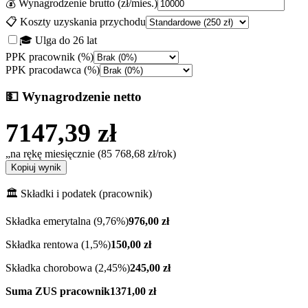
💰 Wynagrodzenie brutto (zł/mies.)
📋 Koszty uzyskania przychodu
🎓 Ulga do 26 lat
PPK pracownik (%)
PPK pracodawca (%)
💵 Wynagrodzenie netto
7147,39
zł
„na rękę
miesięcznie (
85 768,68
zł/rok)
Kopiuj wynik
🏛️ Składki i podatek (pracownik)
Składka emerytalna (9,76%)
976,00
zł
Składka rentowa (1,5%)
150,00
zł
Składka chorobowa (2,45%)
245,00
zł
Suma ZUS pracownik
1371,00
zł