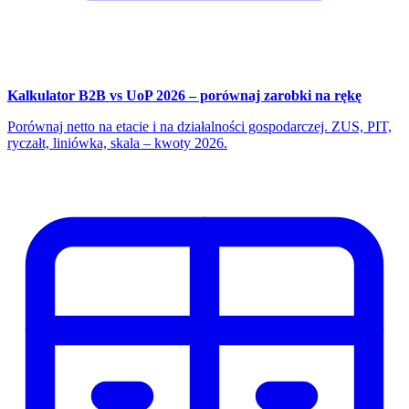
Kalkulator B2B vs UoP 2026 – porównaj zarobki na rękę
Porównaj netto na etacie i na działalności gospodarczej. ZUS, PIT,
ryczałt, liniówka, skala – kwoty 2026.