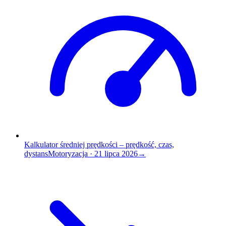
Kalkulator średniej prędkości – prędkość, czas,
dystans
Motoryzacja
·
21 lipca 2026
→