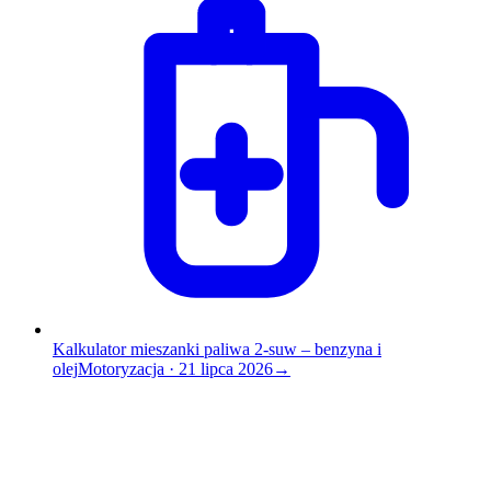
Kalkulator mieszanki paliwa 2-suw – benzyna i
olej
Motoryzacja
·
21 lipca 2026
→