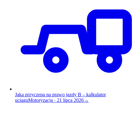
Jaka przyczepa na prawo jazdy B – kalkulator
uciągu
Motoryzacja
·
21 lipca 2026
→