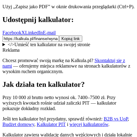
Użyj „Zapisz jako PDF” w oknie drukowania przeglądarki (Ctrl+P).
Udostępnij kalkulator:
Facebook
X
LinkedIn
E-mail
Kopiuj link
</>
Umieść ten kalkulator na swojej stronie
Reklama
Chcesz promować swoją markę na Kalkula.pl?
Skontaktuj się z
nami
— oferujemy miejsca reklamowe na stronach kalkulatorów z
wysokim ruchem organicznym.
Jak działa ten kalkulator?
Przy 10 000 zł brutto netto wynosi ok. 7400–7500 zł. Przy
wyższych kwotach rośnie udział zaliczki PIT — kalkulator
pokazuje dokładny rozkład.
Jeśli ten kalkulator był przydatny, sprawdź również:
B2B vs UoP
,
Budżet domowy
,
Kalkulator PIT
i
więcej kalkulatorów
.
Kalkulator zawiera walidację danych wejściowych i działa lokalnie