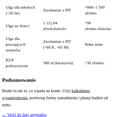
Ulga dla młodych
+800–1 500
Zwolnienie z PIT
(<26 lat)
zł/mies.
1 112,04
+90
Ulga na dzieci
zł/rok/dziecko
zł/mies./dziecko
Ulga dla
Zwolnienie z PIT
pracujących
Pełne netto
(>60 K, >65 M)
seniorów
KUP
300 zł (kreatywni)
+30 zł/mies.
podwyższone
Podsumowanie
Brutto to nie to, co wpada na konto. Użyj
kalkulatora
wynagrodzenia
, porównaj formy zatrudnienia i planuj budżet od
netto.
← Wróć do listy artykułów