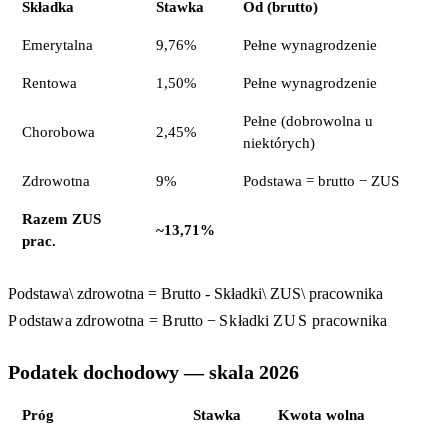
Składka
Stawka
Od (brutto)
Emerytalna
9,76%
Pełne wynagrodzenie
Rentowa
1,50%
Pełne wynagrodzenie
Pełne (dobrowolna u
Chorobowa
2,45%
niektórych)
Zdrowotna
9%
Podstawa = brutto − ZUS
Razem ZUS
~13,71%
prac.
Podstawa\ zdrowotna = Brutto - Składki\ ZUS\ pracownika
P
o
d
s
t
a
w
a
z
d
r
o
w
o
t
na
=
B
r
u
tt
o
−
S
k
ł
a
d
k
i
Z
U
S
p
r
a
co
w
nik
a
Podatek dochodowy — skala 2026
Próg
Stawka
Kwota wolna