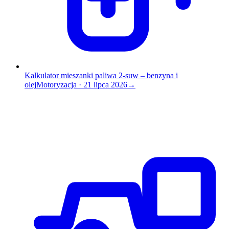
Kalkulator mieszanki paliwa 2-suw – benzyna i
olej
Motoryzacja
·
21 lipca 2026
→