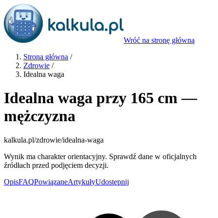
Wróć na stronę główną
Strona główna
/
Zdrowie
/
Idealna waga
Idealna waga przy 165 cm —
mężczyzna
kalkula.pl
/zdrowie/idealna-waga
Wynik ma charakter orientacyjny. Sprawdź dane w oficjalnych
źródłach przed podjęciem decyzji.
Opis
FAQ
Powiązane
Artykuły
Udostępnij