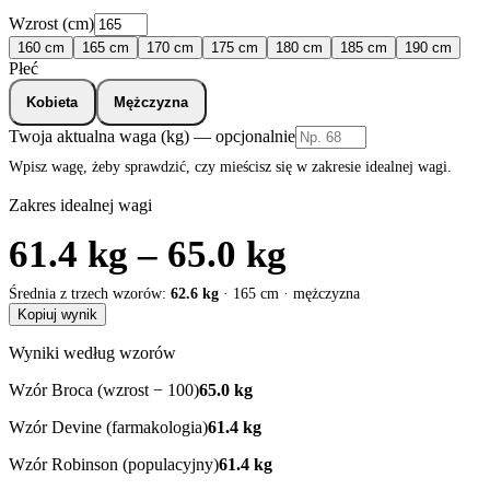
Wzrost (cm)
160
cm
165
cm
170
cm
175
cm
180
cm
185
cm
190
cm
Płeć
Kobieta
Mężczyzna
Twoja aktualna waga (kg) — opcjonalnie
Wpisz wagę, żeby sprawdzić, czy mieścisz się w zakresie idealnej wagi.
Zakres idealnej wagi
61.4 kg
–
65.0 kg
Średnia z trzech wzorów:
62.6 kg
·
165
cm ·
mężczyzna
Kopiuj wynik
Wyniki według wzorów
Wzór Broca (
wzrost − 100
)
65.0 kg
Wzór Devine (farmakologia)
61.4 kg
Wzór Robinson (populacyjny)
61.4 kg