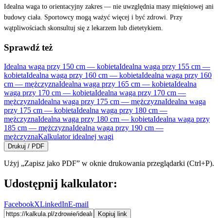
Idealna waga to orientacyjny zakres — nie uwzględnia masy mięśniowej ani
budowy ciała. Sportowcy mogą ważyć więcej i być zdrowi. Przy
wątpliwościach skonsultuj się z lekarzem lub dietetykiem.
Sprawdź też
Idealna waga przy 150 cm — kobieta
Idealna waga przy 155 cm —
kobieta
Idealna waga przy 160 cm — kobieta
Idealna waga przy 160
cm — mężczyzna
Idealna waga przy 165 cm — kobieta
Idealna
waga przy 170 cm — kobieta
Idealna waga przy 170 cm —
mężczyzna
Idealna waga przy 175 cm — mężczyzna
Idealna waga
przy 175 cm — kobieta
Idealna waga przy 180 cm —
mężczyzna
Idealna waga przy 180 cm — kobieta
Idealna waga przy
185 cm — mężczyzna
Idealna waga przy 190 cm —
mężczyzna
Kalkulator idealnej wagi
Drukuj / PDF
Użyj „Zapisz jako PDF” w oknie drukowania przeglądarki (Ctrl+P).
Udostępnij kalkulator:
Facebook
X
LinkedIn
E-mail
Kopiuj link