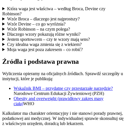
Która waga jest właściwa – według Broca, Devine czy
Robinson?
Wzór Broca – dlaczego jest najprostszy?
Wzór Devine – co go wyróżnia?
Wzór Robinson – na czym polega?
Dlaczego wzory pokazują różne wyniki?
Jestem sportowcem – czy te wzory mają sens?
Czy idealna waga zmienia się z wiekiem?
Moja waga jest poza zakresem – co robić?
Źródła i podstawa prawna
Wyliczenia opieramy na oficjalnych źródłach. Sprawdź szczegóły u
instytucji, które je publikują:
Wskaźnik BMI – przydatne czy przestarzałe narzędzie?
Narodowe Centrum Edukacji Żywieniowej (PZH)
Obesity and overweight (prawidłowy zakres masy
ciała)
WHO
Kalkulator ma charakter orientacyjny i nie stanowi porady prawnej,
podatkowej ani medycznej. W indywidualnej sprawie skonsultuj się
z właściwym urzędem, doradcą lub lekarzem.