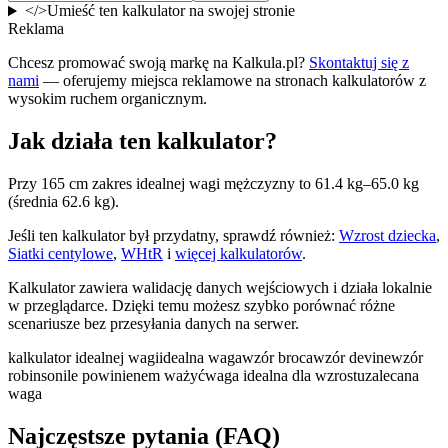
</>
Umieść ten kalkulator na swojej stronie
Reklama
Chcesz promować swoją markę na Kalkula.pl?
Skontaktuj się z
nami
— oferujemy miejsca reklamowe na stronach kalkulatorów z
wysokim ruchem organicznym.
Jak działa ten kalkulator?
Przy 165 cm zakres idealnej wagi mężczyzny to 61.4 kg–65.0 kg
(średnia 62.6 kg).
Jeśli ten kalkulator był przydatny, sprawdź również:
Wzrost dziecka
,
Siatki centylowe
,
WHtR
i
więcej kalkulatorów
.
Kalkulator zawiera walidację danych wejściowych i działa lokalnie
w przeglądarce. Dzięki temu możesz szybko porównać różne
scenariusze bez przesyłania danych na serwer.
kalkulator idealnej wagi
idealna waga
wzór broca
wzór devine
wzór
robinson
ile powinienem ważyć
waga idealna dla wzrostu
zalecana
waga
Najczęstsze pytania (FAQ)