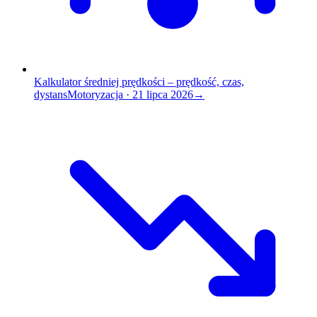
Kalkulator średniej prędkości – prędkość, czas,
dystans
Motoryzacja
·
21 lipca 2026
→