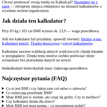
Chcesz promować swoją markę na Kalkula.pl?
Skontaktuj się z
nami
— oferujemy miejsca reklamowe na stronach kalkulatorów z
wysokim ruchem organicznym.
Jak działa ten kalkulator?
Przy 65 kg i 165 cm BMI wynosi ok. 23,9 — waga prawidłowa.
Jeśli ten kalkulator był przydatny, sprawdź również:
Idealna waga
,
Kalkulator kalorii
,
Tkanka tłuszczowa
i
więcej kalkulatorów
.
Kalkulator zawiera walidację danych wejściowych i działa lokalnie
w przeglądarce. Dzięki temu możesz szybko porównać różne
scenariusze bez przesyłania danych na serwer.
bmi
kalkulator bmi
wskaźnik masy ciała
waga prawidłowa
Najczęstsze pytania (FAQ)
Co to jest BMI i czy faktycznie coś mówi o zdrowiu?
Co oznaczają przedziały BMI?
Moje BMI jest w normie, ale czuję się gruby. Czy to możliwe?
Czy kalkulator działa dla dzieci?
Moje BMI jest poza normą – co powinienem zrobić?