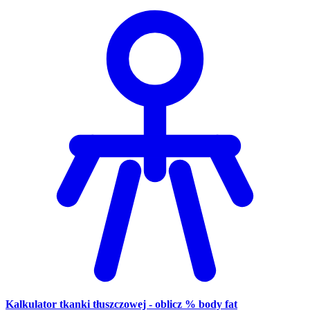
Kalkulator tkanki tłuszczowej - oblicz % body fat