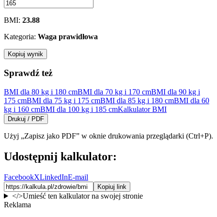
BMI:
23.88
Kategoria:
Waga prawidłowa
Kopiuj wynik
Sprawdź też
BMI dla 80 kg i 180 cm
BMI dla 70 kg i 170 cm
BMI dla 90 kg i
175 cm
BMI dla 75 kg i 175 cm
BMI dla 85 kg i 180 cm
BMI dla 60
kg i 160 cm
BMI dla 100 kg i 185 cm
Kalkulator BMI
Drukuj / PDF
Użyj „Zapisz jako PDF” w oknie drukowania przeglądarki (Ctrl+P).
Udostępnij kalkulator:
Facebook
X
LinkedIn
E-mail
Kopiuj link
</>
Umieść ten kalkulator na swojej stronie
Reklama