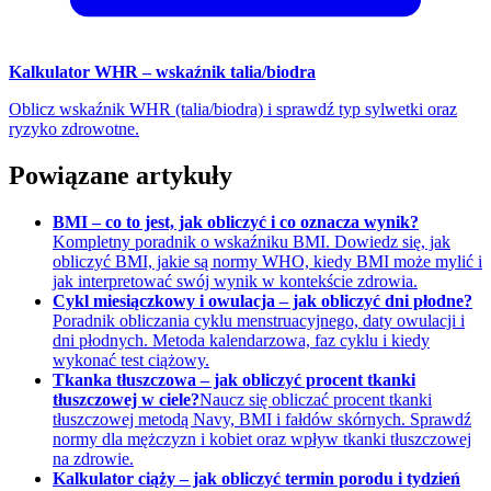
Kalkulator WHR – wskaźnik talia/biodra
Oblicz wskaźnik WHR (talia/biodra) i sprawdź typ sylwetki oraz
ryzyko zdrowotne.
Powiązane artykuły
BMI – co to jest, jak obliczyć i co oznacza wynik?
Kompletny poradnik o wskaźniku BMI. Dowiedz się, jak
obliczyć BMI, jakie są normy WHO, kiedy BMI może mylić i
jak interpretować swój wynik w kontekście zdrowia.
Cykl miesiączkowy i owulacja – jak obliczyć dni płodne?
Poradnik obliczania cyklu menstruacyjnego, daty owulacji i
dni płodnych. Metoda kalendarzowa, faz cyklu i kiedy
wykonać test ciążowy.
Tkanka tłuszczowa – jak obliczyć procent tkanki
tłuszczowej w ciele?
Naucz się obliczać procent tkanki
tłuszczowej metodą Navy, BMI i fałdów skórnych. Sprawdź
normy dla mężczyzn i kobiet oraz wpływ tkanki tłuszczowej
na zdrowie.
Kalkulator ciąży – jak obliczyć termin porodu i tydzień