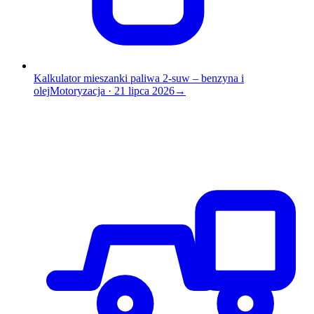
Kalkulator mieszanki paliwa 2-suw – benzyna i
olej
Motoryzacja
·
21 lipca 2026
→