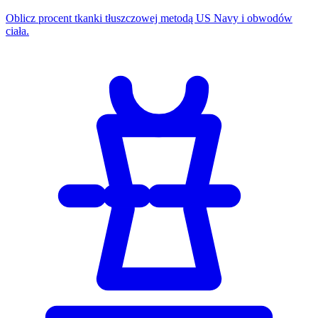
Oblicz procent tkanki tłuszczowej metodą US Navy i obwodów
ciała.