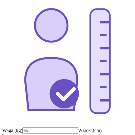
Waga (kg)
Wzrost (cm)