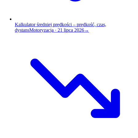
Kalkulator średniej prędkości – prędkość, czas,
dystans
Motoryzacja
·
21 lipca 2026
→