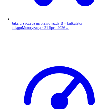
Jaka przyczepa na prawo jazdy B – kalkulator
uciągu
Motoryzacja
·
21 lipca 2026
→