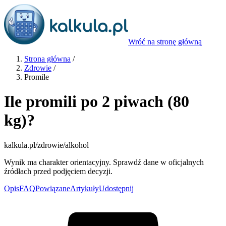
Wróć na stronę główną
Strona główna
/
Zdrowie
/
Promile
Ile promili po 2 piwach (80
kg)?
kalkula.pl
/zdrowie/alkohol
Wynik ma charakter orientacyjny. Sprawdź dane w oficjalnych
źródłach przed podjęciem decyzji.
Opis
FAQ
Powiązane
Artykuły
Udostępnij