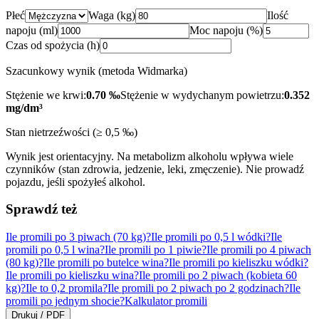
Płeć
Waga (kg)
Ilość
napoju (ml)
Moc napoju (%)
Czas od spożycia (h)
Szacunkowy wynik (metoda Widmarka)
Stężenie we krwi:
0.70
‰
Stężenie w wydychanym powietrzu:
0.352
mg/dm³
Stan nietrzeźwości (≥ 0,5 ‰)
Wynik jest orientacyjny. Na metabolizm alkoholu wpływa wiele
czynników (stan zdrowia, jedzenie, leki, zmęczenie). Nie prowadź
pojazdu, jeśli spożyłeś alkohol.
Sprawdź też
Ile promili po 3 piwach (70 kg)?
Ile promili po 0,5 l wódki?
Ile
promili po 0,5 l wina?
Ile promili po 1 piwie?
Ile promili po 4 piwach
(80 kg)?
Ile promili po butelce wina?
Ile promili po kieliszku wódki?
Ile promili po kieliszku wina?
Ile promili po 2 piwach (kobieta 60
kg)?
Ile to 0,2 promila?
Ile promili po 2 piwach po 2 godzinach?
Ile
promili po jednym shocie?
Kalkulator promili
Drukuj / PDF