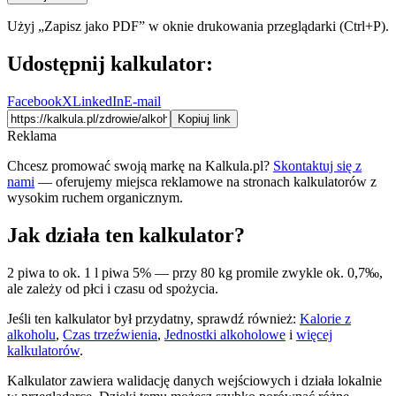
Użyj „Zapisz jako PDF” w oknie drukowania przeglądarki (Ctrl+P).
Udostępnij kalkulator:
Facebook
X
LinkedIn
E-mail
Kopiuj link
Reklama
Chcesz promować swoją markę na Kalkula.pl?
Skontaktuj się z
nami
— oferujemy miejsca reklamowe na stronach kalkulatorów z
wysokim ruchem organicznym.
Jak działa ten kalkulator?
2 piwa to ok. 1 l piwa 5% — przy 80 kg promile zwykle ok. 0,7‰,
ale zależy od płci i czasu od spożycia.
Jeśli ten kalkulator był przydatny, sprawdź również:
Kalorie z
alkoholu
,
Czas trzeźwienia
,
Jednostki alkoholowe
i
więcej
kalkulatorów
.
Kalkulator zawiera walidację danych wejściowych i działa lokalnie