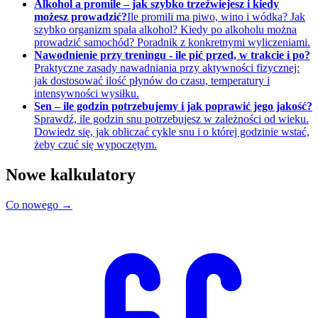
Alkohol a promile – jak szybko trzeźwiejesz i kiedy
możesz prowadzić?
Ile promili ma piwo, wino i wódka? Jak
szybko organizm spala alkohol? Kiedy po alkoholu można
prowadzić samochód? Poradnik z konkretnymi wyliczeniami.
Nawodnienie przy treningu - ile pić przed, w trakcie i po?
Praktyczne zasady nawadniania przy aktywności fizycznej:
jak dostosować ilość płynów do czasu, temperatury i
intensywności wysiłku.
Sen – ile godzin potrzebujemy i jak poprawić jego jakość?
Sprawdź, ile godzin snu potrzebujesz w zależności od wieku.
Dowiedz się, jak obliczać cykle snu i o której godzinie wstać,
żeby czuć się wypoczętym.
Nowe kalkulatory
Co nowego →