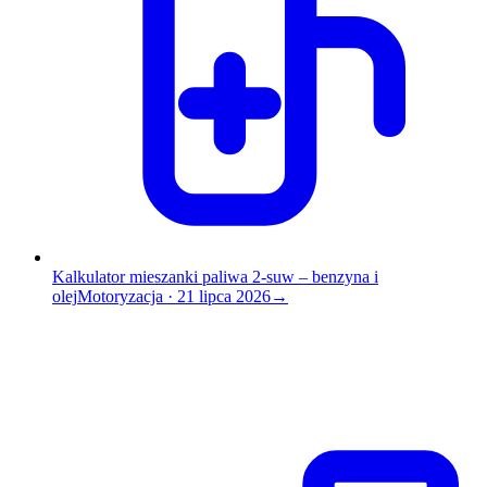
Kalkulator mieszanki paliwa 2-suw – benzyna i
olej
Motoryzacja
·
21 lipca 2026
→