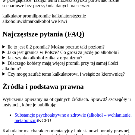
w przeglądarce. Dzięki temu możesz szybko porównać różne
scenariusze bez przesyłania danych na serwer.
kalkulator promili
promile kalkulator
stężenie
alkoholu
widmark
alkohol we krwi
Najczęstsze pytania (FAQ)
Ile to jest 0,2 promila? Można poczuć taki poziom?
Jaka jest granica w Polsce? Co grozi za jazdę po alkoholu?
Jak szybko alkohol znika z organizmu?
Dlaczego kobiety mają więcej promili przy tej samej ilości
alkoholu?
Czy mogę zaufać temu kalkulatorowi i wsiąść za kierownicę?
Źródła i podstawa prawna
Wyliczenia opieramy na oficjalnych źródłach. Sprawdź szczegóły u
instytucji, które je publikują:
Substancje psychoaktywne a zdrowie (alkohol – wchłanianie,
metabolizm)
KCPU
Kalkulator ma charakter orientacyjny i nie stanowi porady prawnej,