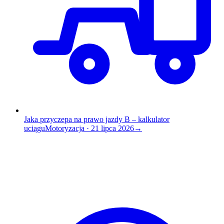
Jaka przyczepa na prawo jazdy B – kalkulator
uciągu
Motoryzacja
·
21 lipca 2026
→