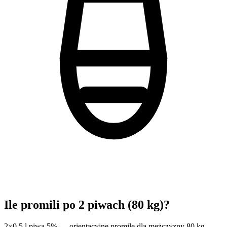
Ile promili po 2 piwach (80 kg)?
2×0,5 l piwa 5% — orientacyjne promile dla mężczyzny 80 kg.