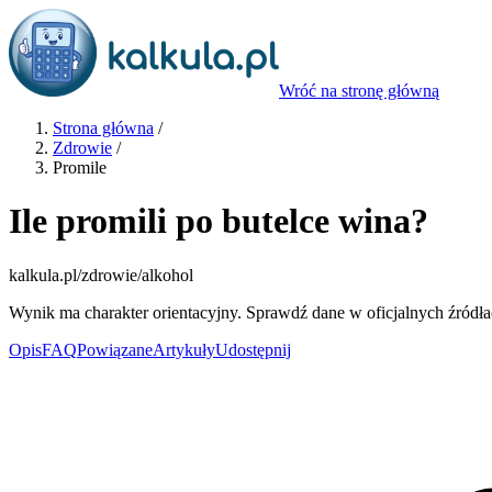
Wróć na stronę główną
Strona główna
/
Zdrowie
/
Promile
Ile promili po butelce wina?
kalkula.pl
/zdrowie/alkohol
Wynik ma charakter orientacyjny. Sprawdź dane w oficjalnych źródła
Opis
FAQ
Powiązane
Artykuły
Udostępnij