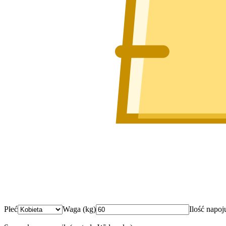
Płeć
Waga (kg)
Ilość napoj