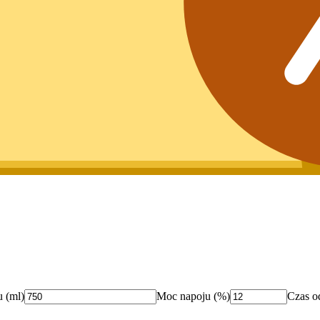
u (ml)
Moc napoju (%)
Czas o