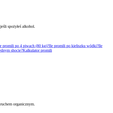
eśli spożyłeś alkohol.
le promili po 4 piwach (80 kg)?
Ile promili po kieliszku wódki?
Ile
jednym shocie?
Kalkulator promili
 ruchem organicznym.