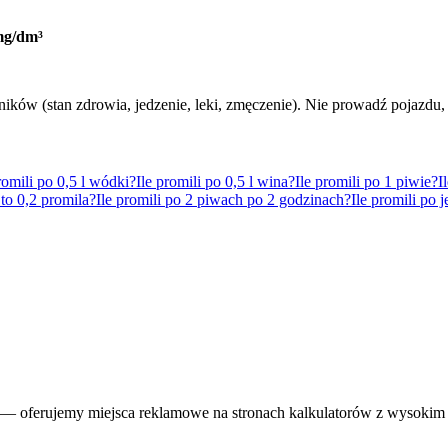
g/dm³
ków (stan zdrowia, jedzenie, leki, zmęczenie). Nie prowadź pojazdu, j
romili po 0,5 l wódki?
Ile promili po 0,5 l wina?
Ile promili po 1 piwie?
I
 to 0,2 promila?
Ile promili po 2 piwach po 2 godzinach?
Ile promili po 
— oferujemy miejsca reklamowe na stronach kalkulatorów z wysokim