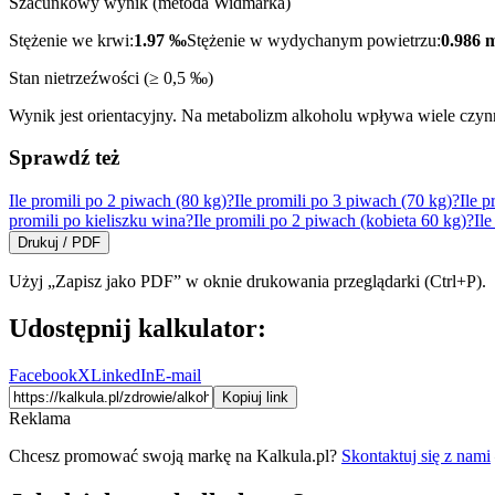
Szacunkowy wynik (metoda Widmarka)
Stężenie we krwi:
1.97
‰
Stężenie w wydychanym powietrzu:
0.986
m
Stan nietrzeźwości (≥ 0,5 ‰)
Wynik jest orientacyjny. Na metabolizm alkoholu wpływa wiele czynni
Sprawdź też
Ile promili po 2 piwach (80 kg)?
Ile promili po 3 piwach (70 kg)?
Ile p
promili po kieliszku wina?
Ile promili po 2 piwach (kobieta 60 kg)?
Ile
Drukuj / PDF
Użyj „Zapisz jako PDF” w oknie drukowania przeglądarki (Ctrl+P).
Udostępnij kalkulator:
Facebook
X
LinkedIn
E-mail
Kopiuj link
Reklama
Chcesz promować swoją markę na Kalkula.pl?
Skontaktuj się z nami