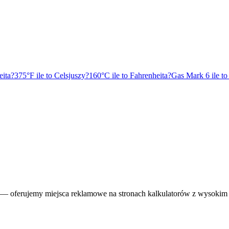
eita?
375°F ile to Celsjuszy?
160°C ile to Fahrenheita?
Gas Mark 6 ile to
— oferujemy miejsca reklamowe na stronach kalkulatorów z wysokim