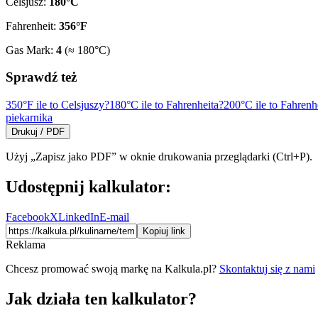
Celsjusz:
180
°C
Fahrenheit:
356
°F
Gas Mark:
4
(≈
180
°C)
Sprawdź też
350°F ile to Celsjuszy?
180°C ile to Fahrenheita?
200°C ile to Fahrenh
piekarnika
Drukuj / PDF
Użyj „Zapisz jako PDF” w oknie drukowania przeglądarki (Ctrl+P).
Udostępnij kalkulator:
Facebook
X
LinkedIn
E-mail
Kopiuj link
Reklama
Chcesz promować swoją markę na Kalkula.pl?
Skontaktuj się z nami
Jak działa ten kalkulator?