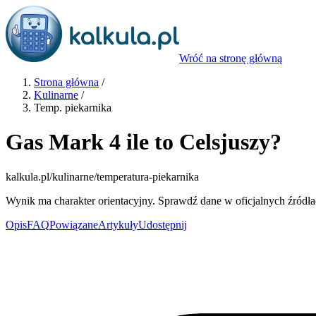
Wróć na stronę główną
Strona główna
/
Kulinarne
/
Temp. piekarnika
Gas Mark 4 ile to Celsjuszy?
kalkula.pl
/kulinarne/temperatura-piekarnika
Wynik ma charakter orientacyjny. Sprawdź dane w oficjalnych źródła
Opis
FAQ
Powiązane
Artykuły
Udostępnij