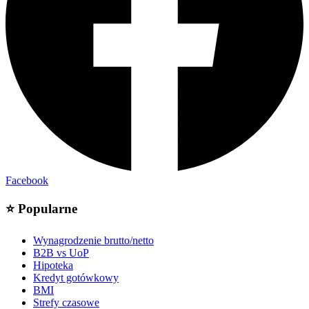
Facebook
⭐
Popularne
Wynagrodzenie brutto/netto
B2B vs UoP
Hipoteka
Kredyt gotówkowy
BMI
Strefy czasowe