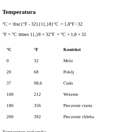
Temperatura
°C = \frac{°F - 32}{1{,}8}
°
C
=
1
,
8
°
F
−
32
°F = °C \times 1{,}8 + 32
°
F
=
°
C
×
1
,
8
+
32
°C
°F
Kontekst
0
32
Mróz
20
68
Pokój
37
98,6
Ciało
100
212
Wrzenie
180
356
Pieczenie ciasta
200
392
Pieczenie chleba