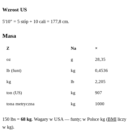
Wzrost US
5'10" = 5 stóp + 10 cali = 177,8 cm.
Masa
Z
Na
×
oz
g
28,35
lb (funt)
kg
0,4536
kg
lb
2,205
ton (US)
kg
907
tona metryczna
kg
1000
150 lbs =
68 kg
. Wagary w USA — funty; w Polsce kg (
BMI
liczy
w kg).