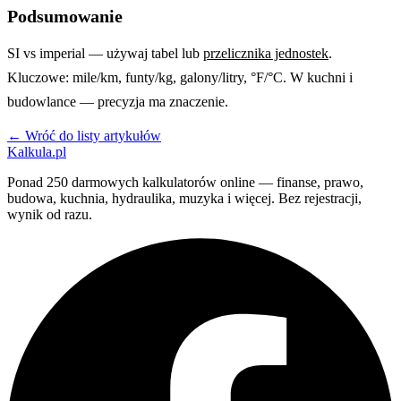
Podsumowanie
SI vs imperial — używaj tabel lub
przelicznika jednostek
.
Kluczowe: mile/km, funty/kg, galony/litry, °F/°C. W kuchni i
budowlance — precyzja ma znaczenie.
← Wróć do listy artykułów
Kalkula.pl
Ponad 250 darmowych kalkulatorów online — finanse, prawo,
budowa, kuchnia, hydraulika, muzyka i więcej. Bez rejestracji,
wynik od razu.