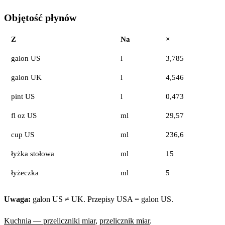
Objętość płynów
Z
Na
×
galon US
l
3,785
galon UK
l
4,546
pint US
l
0,473
fl oz US
ml
29,57
cup US
ml
236,6
łyżka stołowa
ml
15
łyżeczka
ml
5
Uwaga:
galon US ≠ UK. Przepisy USA = galon US.
Kuchnia — przeliczniki miar
,
przelicznik miar
.