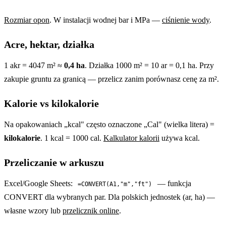
Rozmiar opon
. W instalacji wodnej bar i MPa —
ciśnienie wody
.
Acre, hektar, działka
1 akr = 4047 m² ≈
0,4 ha
. Działka 1000 m² = 10 ar = 0,1 ha. Przy
zakupie gruntu za granicą — przelicz zanim porównasz cenę za m².
Kalorie vs kilokalorie
Na opakowaniach „kcal" często oznaczone „Cal" (wielka litera) =
kilokalorie
. 1 kcal = 1000 cal.
Kalkulator kalorii
używa kcal.
Przeliczanie w arkuszu
Excel/Google Sheets:
— funkcja
=CONVERT(A1,"m","ft")
CONVERT dla wybranych par. Dla polskich jednostek (ar, ha) —
własne wzory lub
przelicznik online
.