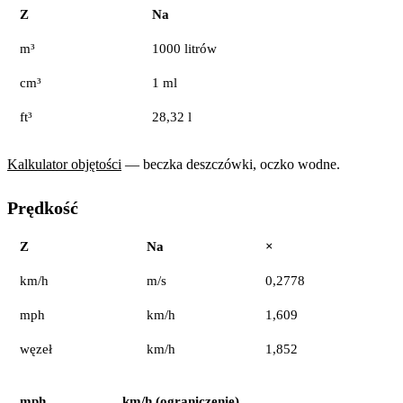
Z
Na
m³
1000 litrów
cm³
1 ml
ft³
28,32 l
Kalkulator objętości
— beczka deszczówki, oczko wodne.
Prędkość
Z
Na
×
km/h
m/s
0,2778
mph
km/h
1,609
węzeł
km/h
1,852
mph
km/h (ograniczenie)