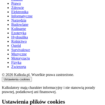
Prawo
Zdrowie
Elektronika
Informatyczne
Narzędzia
Budowlane
Kulinarne
Ezoteryka
Hydraulika
Rolnictwo
Ogród
Survivalowe
Muzyczne
Motoryzacja
Fizyka
Zwierzęta
© 2026 Kalkula.pl. Wszelkie prawa zastrzeżone.
Ustawienia cookies
Kalkulatory mają charakter informacyjny i nie stanowią porady
prawnej, podatkowej ani finansowej.
Ustawienia plików cookies