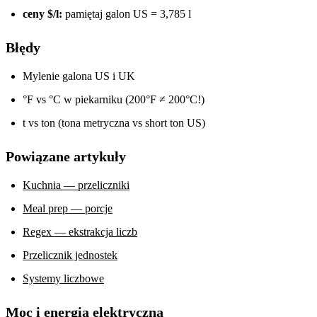
ceny $/l:
pamiętaj galon US = 3,785 l
Błędy
Mylenie galona US i UK
°F vs °C w piekarniku (200°F ≠ 200°C!)
t vs ton (tona metryczna vs short ton US)
Powiązane artykuły
Kuchnia — przeliczniki
Meal prep — porcje
Regex — ekstrakcja liczb
Przelicznik jednostek
Systemy liczbowe
Moc i energia elektryczna