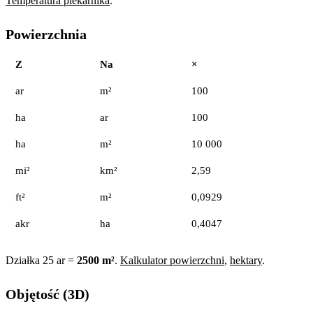
Temperatura piekarnika
.
Powierzchnia
Z
Na
×
ar
m²
100
ha
ar
100
ha
m²
10 000
mi²
km²
2,59
ft²
m²
0,0929
akr
ha
0,4047
Działka 25 ar =
2500 m²
.
Kalkulator powierzchni
,
hektary
.
Objętość (3D)