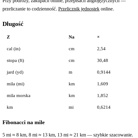
Przy podróży, zakupach online, przepisach anglojęzycznych —
przeliczanie to codzienność.
Przelicznik jednostek
online.
Długość
Z
Na
×
cal (in)
cm
2,54
stopa (ft)
cm
30,48
jard (yd)
m
0,9144
mila (mi)
km
1,609
mila morska
km
1,852
km
mi
0,6214
Fibonacci na mile
5 mi ≈ 8 km, 8 mi ≈ 13 km, 13 mi ≈ 21 km — szybkie szacowanie.