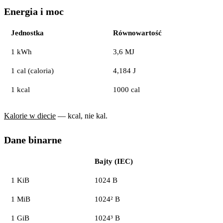
Energia i moc
Jednostka
Równowartość
1 kWh
3,6 MJ
1 cal (caloria)
4,184 J
1 kcal
1000 cal
Kalorie w diecie
— kcal, nie kal.
Dane binarne
Bajty (IEC)
1 KiB
1024 B
1 MiB
1024² B
1 GiB
1024³ B