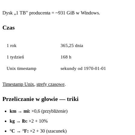
Dysk „1 TB" producenta = ~931 GiB w Windows.
Czas
1 rok
365,25 dnia
1 tydzień
168 h
Unix timestamp
sekundy od 1970-01-01
Timestamp Unix
,
strefy czasowe
.
Przeliczanie w głowie — triki
km → mi:
×0,6 (przybliżenie)
kg → lb:
×2 + 10%
°C → °F:
×2 + 30 (szacunek)