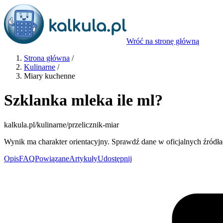
Wróć na stronę główną
Strona główna
/
Kulinarne
/
Miary kuchenne
Szklanka mleka ile ml?
kalkula.pl
/kulinarne/przelicznik-miar
Wynik ma charakter orientacyjny. Sprawdź dane w oficjalnych źródła
Opis
FAQ
Powiązane
Artykuły
Udostępnij