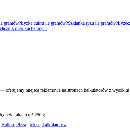
ile gramów?
Łyżka cukru ile gramów?
Szklanka ryżu ile gramów?
Łyżec
elicznik miar kuchennych
— oferujemy miejsca reklamowe na stronach kalkulatorów z wysokim
ęc szklanka to też 250 g.
,
Bulion
,
Pizza
i
więcej kalkulatorów
.