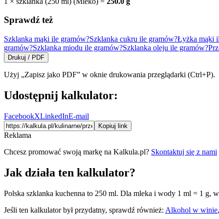
1
×
szklanka (250 ml)
(
Mleko
) =
250.0
g
Sprawdź też
Szklanka mąki ile gramów?
Szklanka cukru ile gramów?
Łyżka mąki 
gramów?
Szklanka miodu ile gramów?
Szklanka oleju ile gramów?
Prz
Drukuj / PDF
Użyj „Zapisz jako PDF” w oknie drukowania przeglądarki (Ctrl+P).
Udostępnij kalkulator:
Facebook
X
LinkedIn
E-mail
Kopiuj link
Reklama
Chcesz promować swoją markę na Kalkula.pl?
Skontaktuj się z nami
Jak działa ten kalkulator?
Polska szklanka kuchenna to 250 ml. Dla mleka i wody 1 ml = 1 g, wi
Jeśli ten kalkulator był przydatny, sprawdź również:
Alkohol w winie