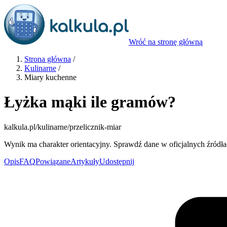
Wróć na stronę główną
Strona główna
/
Kulinarne
/
Miary kuchenne
Łyżka mąki ile gramów?
kalkula.pl
/kulinarne/przelicznik-miar
Wynik ma charakter orientacyjny. Sprawdź dane w oficjalnych źródła
Opis
FAQ
Powiązane
Artykuły
Udostępnij