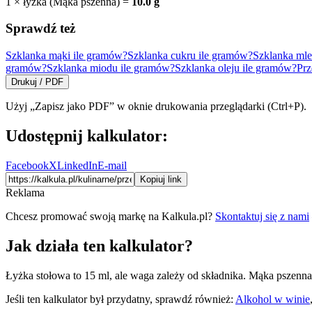
1
×
łyżka
(
Mąka pszenna
) =
10.0
g
Sprawdź też
Szklanka mąki ile gramów?
Szklanka cukru ile gramów?
Szklanka mle
gramów?
Szklanka miodu ile gramów?
Szklanka oleju ile gramów?
Prz
Drukuj / PDF
Użyj „Zapisz jako PDF” w oknie drukowania przeglądarki (Ctrl+P).
Udostępnij kalkulator:
Facebook
X
LinkedIn
E-mail
Kopiuj link
Reklama
Chcesz promować swoją markę na Kalkula.pl?
Skontaktuj się z nami
Jak działa ten kalkulator?
Łyżka stołowa to 15 ml, ale waga zależy od składnika. Mąka pszenna: 
Jeśli ten kalkulator był przydatny, sprawdź również:
Alkohol w winie