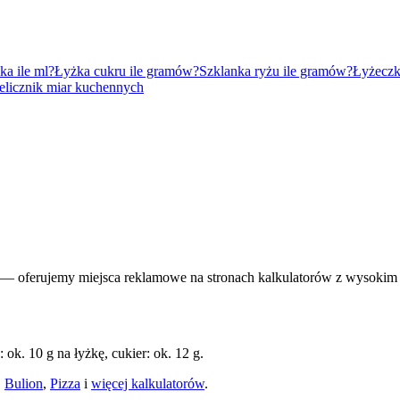
ka ile ml?
Łyżka cukru ile gramów?
Szklanka ryżu ile gramów?
Łyżeczk
elicznik miar kuchennych
— oferujemy miejsca reklamowe na stronach kalkulatorów z wysokim
ok. 10 g na łyżkę, cukier: ok. 12 g.
,
Bulion
,
Pizza
i
więcej kalkulatorów
.