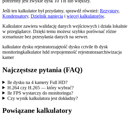
potrzebny jest zwykle dysk 10 TB lub większy.
Jeśli ten kalkulator był przydatny, sprawdź również:
Rezystory
,
Kondensatory
,
Dzielnik napięcia
i
więcej kalkulatorów
.
Kalkulator zawiera walidację danych wejściowych i działa lokalnie
w przeglądarce. Dzięki temu możesz szybko porównać różne
scenariusze bez przesyłania danych na serwer.
kalkulator dysku rejestrator
zajętość dysku cctv
ile tb dysk
monitoring
kalkulator hdd nvr
pojemność rejestratora
archiwizacja
kamer
Najczęstsze pytania (FAQ)
Ile dysku na 4 kamery Full HD?
H.264 czy H.265 — który wybrać?
Ile FPS wystarczy do monitoringu?
Czy wynik kalkulatora jest dokładny?
Powiązane kalkulatory