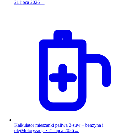
21 lipca 2026
→
Kalkulator mieszanki paliwa 2-suw – benzyna i
olej
Motoryzacja
·
21 lipca 2026
→