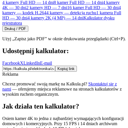
4 kamery Full HD — 14 dni
8 kamer Full HD — 14 dni
4 kamery
4K — 30 dni
2 kamery HD — 7 dni
16 kamer Full HD — 30 dni
4
kamery — kodek H.264
4 kamery — detekcja ruchu
1 kamera Full
HD — 30 dni
4 kamery 2K (4 MP) — 14 dni
Kalkulator dysku
rejestratora
Drukuj / PDF
Użyj „Zapisz jako PDF” w oknie drukowania przeglądarki (Ctrl+P).
Udostępnij kalkulator:
Facebook
X
LinkedIn
E-mail
Kopiuj link
Reklama
Chcesz promować swoją markę na Kalkula.pl?
Skontaktuj się z
nami
— oferujemy miejsca reklamowe na stronach kalkulatorów z
wysokim ruchem organicznym.
Jak działa ten kalkulator?
Osiem kamer 4K to jedna z najbardziej wymagających konfiguracji
domowych i komercyjnych. Przy 15 FPS i 14 dniach archiwum