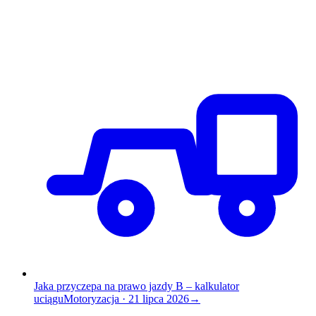
Jaka przyczepa na prawo jazdy B – kalkulator
uciągu
Motoryzacja
·
21 lipca 2026
→