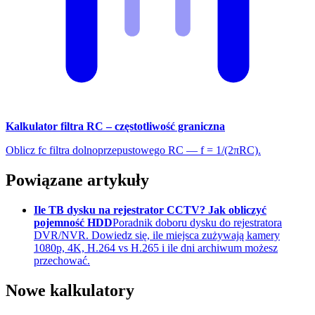
Kalkulator filtra RC – częstotliwość graniczna
Oblicz fc filtra dolnoprzepustowego RC — f = 1/(2πRC).
Powiązane artykuły
Ile TB dysku na rejestrator CCTV? Jak obliczyć
pojemność HDD
Poradnik doboru dysku do rejestratora
DVR/NVR. Dowiedz się, ile miejsca zużywają kamery
1080p, 4K, H.264 vs H.265 i ile dni archiwum możesz
przechować.
Nowe kalkulatory