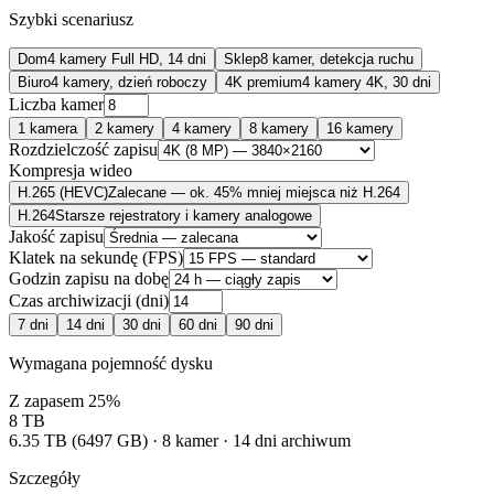
Szybki scenariusz
Dom
4 kamery Full HD, 14 dni
Sklep
8 kamer, detekcja ruchu
Biuro
4 kamery, dzień roboczy
4K premium
4 kamery 4K, 30 dni
Liczba kamer
1
kamera
2
kamery
4
kamery
8
kamery
16
kamery
Rozdzielczość zapisu
Kompresja wideo
H.265 (HEVC)
Zalecane — ok. 45% mniej miejsca niż H.264
H.264
Starsze rejestratory i kamery analogowe
Jakość zapisu
Klatek na sekundę (FPS)
Godzin zapisu na dobę
Czas archiwizacji (dni)
7
dni
14
dni
30
dni
60
dni
90
dni
Wymagana pojemność dysku
Z zapasem 25%
8
TB
6.35 TB (6497 GB)
·
8
kamer ·
14
dni archiwum
Szczegóły