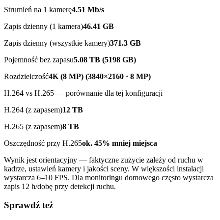
Strumień na 1 kamerę
4.51
Mb/s
Zapis dzienny (1 kamera)
46.41
GB
Zapis dzienny (wszystkie kamery)
371.3
GB
Pojemność bez zapasu
5.08 TB (5198 GB)
Rozdzielczość
4K (8 MP)
(
3840×2160 · 8 MP
)
H.264 vs H.265 — porównanie dla tej konfiguracji
H.264 (z zapasem)
12
TB
H.265 (z zapasem)
8
TB
Oszczędność przy H.265
ok.
45
% mniej miejsca
Wynik jest orientacyjny — faktyczne zużycie zależy od ruchu w
kadrze, ustawień kamery i jakości sceny. W większości instalacji
wystarcza 6–10 FPS. Dla monitoringu domowego często wystarcza
zapis 12 h/dobę przy detekcji ruchu.
Sprawdź też