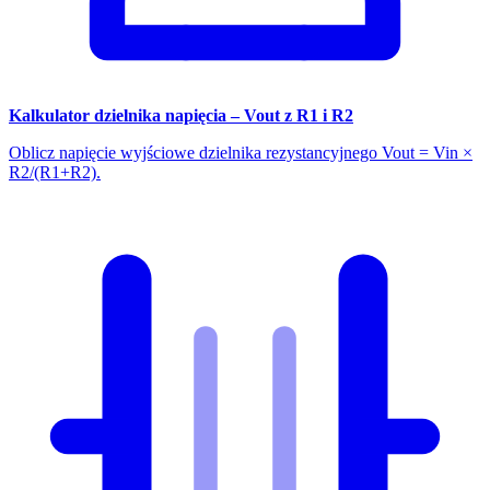
Kalkulator dzielnika napięcia – Vout z R1 i R2
Oblicz napięcie wyjściowe dzielnika rezystancyjnego Vout = Vin ×
R2/(R1+R2).