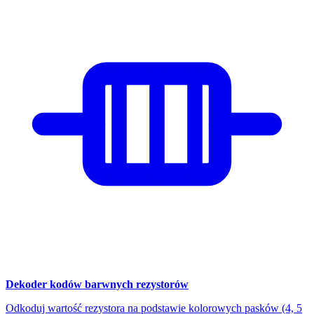
Dekoder kodów barwnych rezystorów
Odkoduj wartość rezystora na podstawie kolorowych pasków (4, 5