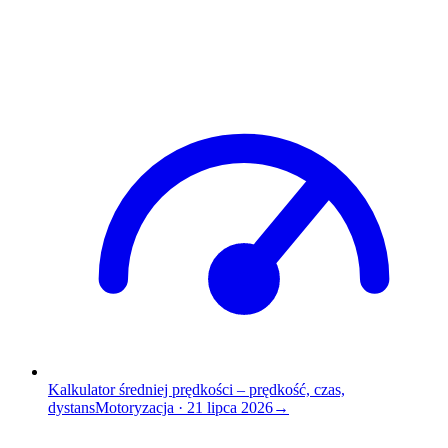
Kalkulator średniej prędkości – prędkość, czas,
dystans
Motoryzacja
·
21 lipca 2026
→