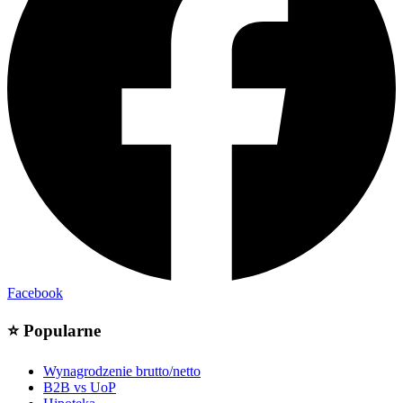
Facebook
⭐
Popularne
Wynagrodzenie brutto/netto
B2B vs UoP