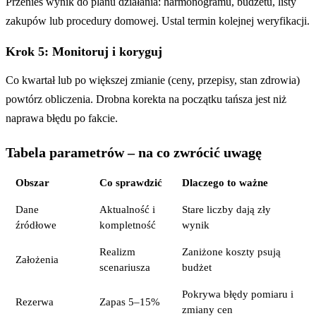
Przenieś wynik do planu działania: harmonogramu, budżetu, listy
zakupów lub procedury domowej. Ustal termin kolejnej weryfikacji.
Krok 5: Monitoruj i koryguj
Co kwartał lub po większej zmianie (ceny, przepisy, stan zdrowia)
powtórz obliczenia. Drobna korekta na początku tańsza jest niż
naprawa błędu po fakcie.
Tabela parametrów – na co zwrócić uwagę
Obszar
Co sprawdzić
Dlaczego to ważne
Dane
Aktualność i
Stare liczby dają zły
źródłowe
kompletność
wynik
Realizm
Zaniżone koszty psują
Założenia
scenariusza
budżet
Pokrywa błędy pomiaru i
Rezerwa
Zapas 5–15%
zmiany cen