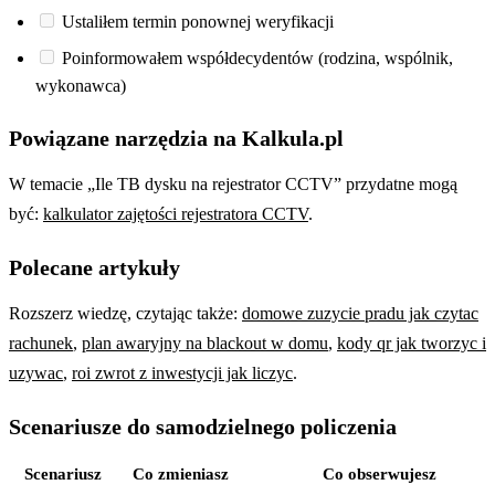
Ustaliłem termin ponownej weryfikacji
Poinformowałem współdecydentów (rodzina, wspólnik,
wykonawca)
Powiązane narzędzia na Kalkula.pl
W temacie „Ile TB dysku na rejestrator CCTV” przydatne mogą
być:
kalkulator zajętości rejestratora CCTV
.
Polecane artykuły
Rozszerz wiedzę, czytając także:
domowe zuzycie pradu jak czytac
rachunek
,
plan awaryjny na blackout w domu
,
kody qr jak tworzyc i
uzywac
,
roi zwrot z inwestycji jak liczyc
.
Scenariusze do samodzielnego policzenia
Scenariusz
Co zmieniasz
Co obserwujesz