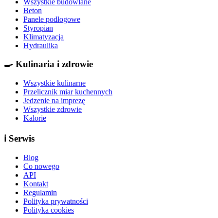
Wszystkie budowlane
Beton
Panele podłogowe
Styropian
Klimatyzacja
Hydraulika
🍳
Kulinaria i zdrowie
Wszystkie kulinarne
Przelicznik miar kuchennych
Jedzenie na imprezę
Wszystkie zdrowie
Kalorie
ℹ️
Serwis
Blog
Co nowego
API
Kontakt
Regulamin
Polityka prywatności
Polityka cookies