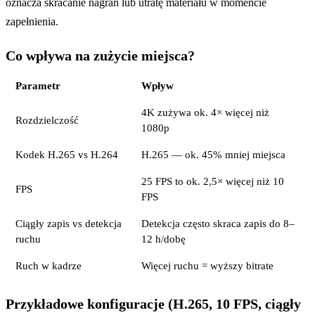
oznacza skracanie nagrań lub utratę materiału w momencie
zapełnienia.
Co wpływa na zużycie miejsca?
Parametr
Wpływ
4K zużywa ok. 4× więcej niż
Rozdzielczość
1080p
Kodek H.265 vs H.264
H.265 — ok. 45% mniej miejsca
25 FPS to ok. 2,5× więcej niż 10
FPS
FPS
Ciągły zapis vs detekcja
Detekcja często skraca zapis do 8–
ruchu
12 h/dobę
Ruch w kadrze
Więcej ruchu = wyższy bitrate
Przykładowe konfiguracje (H.265, 10 FPS, ciągły