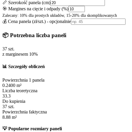
📏 Szerokość panela (cm)
🎯 Margines na cięcie i odpady (%)
Zalecany: 10% dla prostych układów, 15-20% dla skomplikowanych
💰 Cena panela (zł/szt.) - opcjonalnie
📦 Potrzebna liczba paneli
37
szt.
z marginesem
10
%
📊 Szczegóły obliczeń
Powierzchnia 1 panela
0.2400
m²
Liczba teoretyczna
33.3
Do kupienia
37
szt.
Powierzchnia faktyczna
8.88
m²
💡 Popularne rozmiary paneli