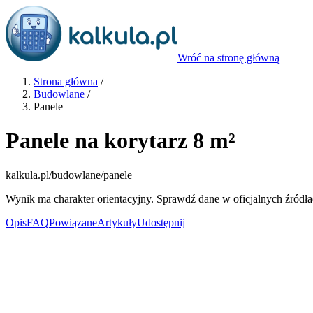
Wróć na stronę główną
Strona główna
/
Budowlane
/
Panele
Panele na korytarz 8 m²
kalkula.pl
/budowlane/panele
Wynik ma charakter orientacyjny. Sprawdź dane w oficjalnych źródła
Opis
FAQ
Powiązane
Artykuły
Udostępnij