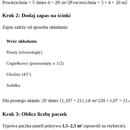
Powierzchnia = 5 \times 4 = 20\ m^2
P
o
w
i
er
z
c
hnia
=
5
×
4
=
20
m
2
Krok 2: Dodaj zapas na ścinki
Zapas zależy od sposobu układania:
Wzór układania
Prosty (równoległy)
Cegiełkowy (przesunięty o 1/2)
Ukośny (45°)
Jodełka
Dla prostego układu:
20 \times 1{,}07 = 21{,}4\ m^2
20
×
1
,
07
=
21
,
Krok 3: Oblicz liczbę paczek
Typowa paczka paneli pokrywa
1,5–2,5 m²
(sprawdź na etykiecie).