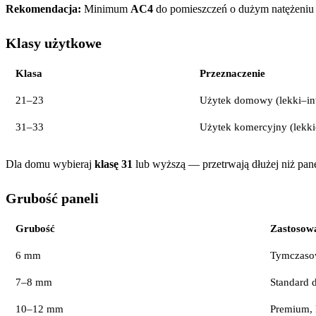
Rekomendacja:
Minimum
AC4
do pomieszczeń o dużym natężeniu r
Klasy użytkowe
Klasa
Przeznaczenie
21–23
Użytek domowy (lekki–in
31–33
Użytek komercyjny (lekk
Dla domu wybieraj
klasę 31
lub wyższą — przetrwają dłużej niż pane
Grubość paneli
Grubość
Zastosow
6 mm
Tymczaso
7–8 mm
Standard
10–12 mm
Premium, 