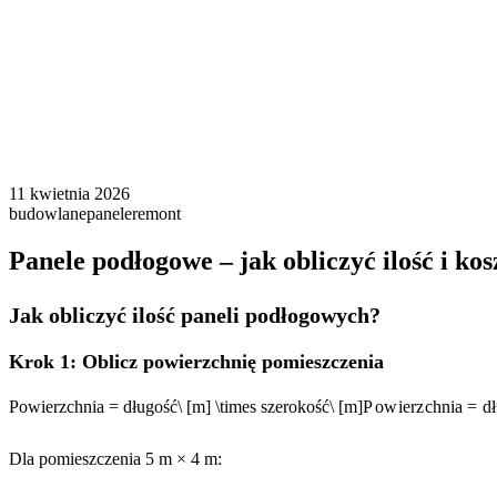
11 kwietnia 2026
budowlane
panele
remont
Panele podłogowe – jak obliczyć ilość i ko
Jak obliczyć ilość paneli podłogowych?
Krok 1: Oblicz powierzchnię pomieszczenia
Powierzchnia = długość\ [m] \times szerokość\ [m]
P
o
w
i
er
z
c
hnia
=
d
ł
Dla pomieszczenia 5 m × 4 m: