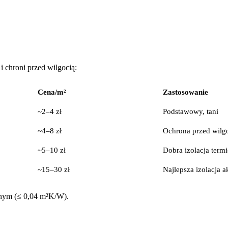
 chroni przed wilgocią:
Cena/m²
Zastosowanie
~2–4 zł
Podstawowy, tani
~4–8 zł
Ochrona przed wilg
~5–10 zł
Dobra izolacja term
~15–30 zł
Najlepsza izolacja 
lnym (≤ 0,04 m²K/W).