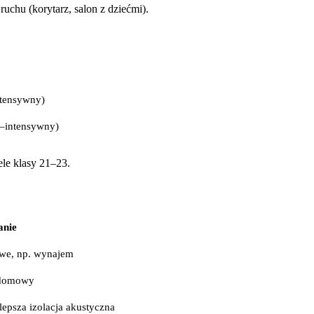
uchu (korytarz, salon z dziećmi).
tensywny)
i–intensywny)
le klasy 21–23.
anie
we, np. wynajem
 domowy
lepsza izolacja akustyczna