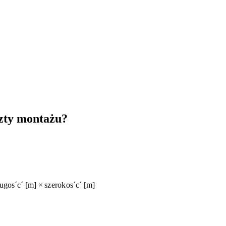
szty montażu?
ug
o
s
ˊ
c
ˊ
[
m
]
×
sz
er
o
k
o
s
ˊ
c
ˊ
[
m
]