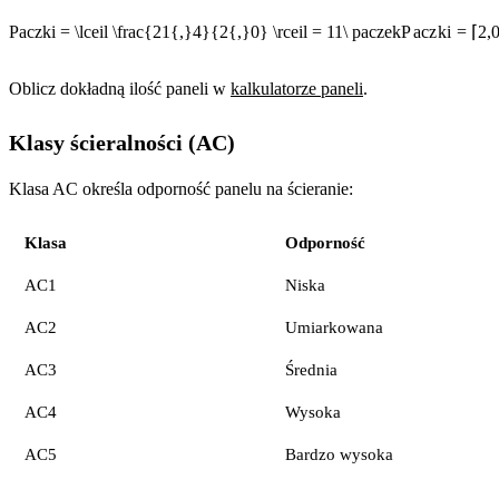
Paczki = \lceil \frac{21{,}4}{2{,}0} \rceil = 11\ paczek
P
a
cz
k
i
=
⌈
2
,
Oblicz dokładną ilość paneli w
kalkulatorze paneli
.
Klasy ścieralności (AC)
Klasa AC określa odporność panelu na ścieranie:
Klasa
Odporność
AC1
Niska
AC2
Umiarkowana
AC3
Średnia
AC4
Wysoka
AC5
Bardzo wysoka