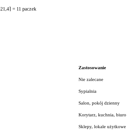
0
21
,
4
⌉
=
11
p
a
cz
e
k
Zastosowanie
Nie zalecane
Sypialnia
Salon, pokój dzienny
Korytarz, kuchnia, biuro
Sklepy, lokale użytkowe