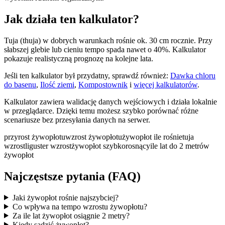
Jak działa ten kalkulator?
Tuja (thuja) w dobrych warunkach rośnie ok. 30 cm rocznie. Przy
słabszej glebie lub cieniu tempo spada nawet o 40%. Kalkulator
pokazuje realistyczną prognozę na kolejne lata.
Jeśli ten kalkulator był przydatny, sprawdź również:
Dawka chloru
do basenu
,
Ilość ziemi
,
Kompostownik
i
więcej kalkulatorów
.
Kalkulator zawiera walidację danych wejściowych i działa lokalnie
w przeglądarce. Dzięki temu możesz szybko porównać różne
scenariusze bez przesyłania danych na serwer.
przyrost żywopłotu
wzrost żywopłotu
żywopłot ile rośnie
tuja
wzrost
liguster wzrost
żywopłot szybkorosnący
ile lat do 2 metrów
żywopłot
Najczęstsze pytania (FAQ)
Jaki żywopłot rośnie najszybciej?
Co wpływa na tempo wzrostu żywopłotu?
Za ile lat żywopłot osiągnie 2 metry?
Kiedy sadzić żywopłot?