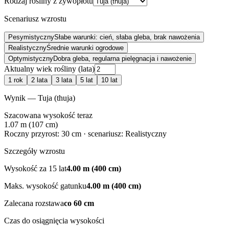
Rodzaj rośliny z żywopłotu
Scenariusz wzrostu
Pesymistyczny
Słabe warunki: cień, słaba gleba, brak nawożenia
Realistyczny
Średnie warunki ogrodowe
Optymistyczny
Dobra gleba, regularna pielęgnacja i nawożenie
Aktualny wiek rośliny (lata)
1 rok
2 lata
3 lata
5 lat
10 lat
Wynik — Tuja (thuja)
Szacowana wysokość teraz
1.07 m (107 cm)
Roczny przyrost:
30
cm · scenariusz:
Realistyczny
Szczegóły wzrostu
Wysokość za
15
lat
4.00 m (400 cm)
Maks. wysokość gatunku
4.00 m (400 cm)
Zalecana rozstawa
co
60
cm
Czas do osiągnięcia wysokości