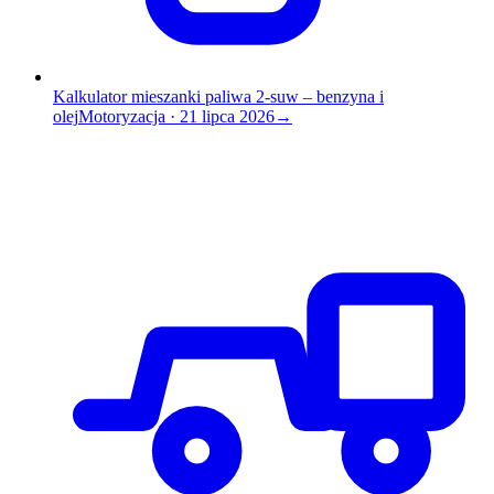
Kalkulator mieszanki paliwa 2-suw – benzyna i
olej
Motoryzacja
·
21 lipca 2026
→