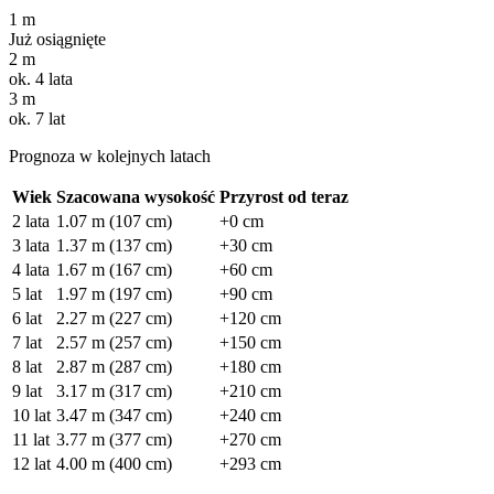
1
m
Już osiągnięte
2
m
ok. 4 lata
3
m
ok. 7 lat
Prognoza w kolejnych latach
Wiek
Szacowana wysokość
Przyrost od teraz
2 lata
1.07 m (107 cm)
+
0
cm
3 lata
1.37 m (137 cm)
+
30
cm
4 lata
1.67 m (167 cm)
+
60
cm
5 lat
1.97 m (197 cm)
+
90
cm
6 lat
2.27 m (227 cm)
+
120
cm
7 lat
2.57 m (257 cm)
+
150
cm
8 lat
2.87 m (287 cm)
+
180
cm
9 lat
3.17 m (317 cm)
+
210
cm
10 lat
3.47 m (347 cm)
+
240
cm
11 lat
3.77 m (377 cm)
+
270
cm
12 lat
4.00 m (400 cm)
+
293
cm