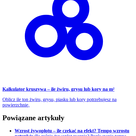
Kalkulator kruszywa – ile żwiru, grysu lub kory na m²
Oblicz ile ton żwiru, grysu, piasku lub kory potrzebujesz na
powierzchnię.
Powiązane artykuły
Wzrost żywopłotu – ile czekać na efekt? Tempo wzrostu