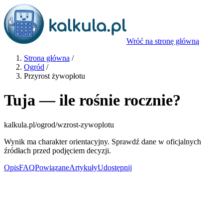
Wróć na stronę główną
Strona główna
/
Ogród
/
Przyrost żywopłotu
Tuja — ile rośnie rocznie?
kalkula.pl
/ogrod/wzrost-zywoplotu
Wynik ma charakter orientacyjny. Sprawdź dane w oficjalnych
źródłach przed podjęciem decyzji.
Opis
FAQ
Powiązane
Artykuły
Udostępnij