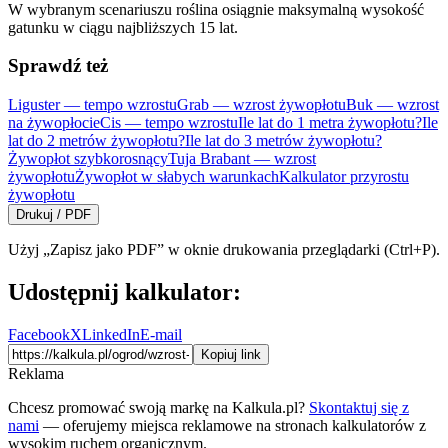
W wybranym scenariuszu roślina osiągnie maksymalną wysokość
gatunku w ciągu najbliższych
15
lat.
Sprawdź też
Liguster — tempo wzrostu
Grab — wzrost żywopłotu
Buk — wzrost
na żywopłocie
Cis — tempo wzrostu
Ile lat do 1 metra żywopłotu?
Ile
lat do 2 metrów żywopłotu?
Ile lat do 3 metrów żywopłotu?
Żywopłot szybkorosnący
Tuja Brabant — wzrost
żywopłotu
Żywopłot w słabych warunkach
Kalkulator przyrostu
żywopłotu
Drukuj / PDF
Użyj „Zapisz jako PDF” w oknie drukowania przeglądarki (Ctrl+P).
Udostępnij kalkulator:
Facebook
X
LinkedIn
E-mail
Kopiuj link
Reklama
Chcesz promować swoją markę na Kalkula.pl?
Skontaktuj się z
nami
— oferujemy miejsca reklamowe na stronach kalkulatorów z
wysokim ruchem organicznym.