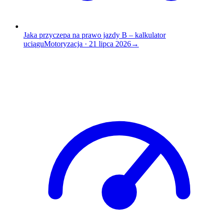
Jaka przyczepa na prawo jazdy B – kalkulator
uciągu
Motoryzacja
·
21 lipca 2026
→