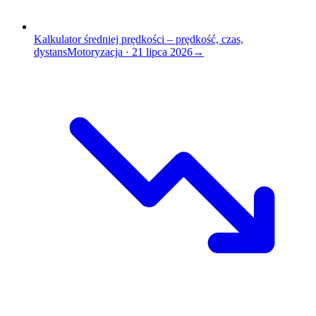
Kalkulator średniej prędkości – prędkość, czas,
dystans
Motoryzacja
·
21 lipca 2026
→