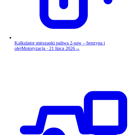
Kalkulator mieszanki paliwa 2-suw – benzyna i
olej
Motoryzacja
·
21 lipca 2026
→