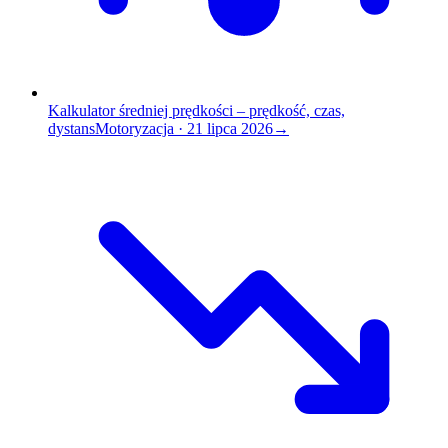
Kalkulator średniej prędkości – prędkość, czas,
dystans
Motoryzacja
·
21 lipca 2026
→