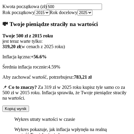
Kwota początkowa (zł)
Rok początkowy
Rok docelowy
💸 Twoje pieniądze straciły na wartości
Twoje
500
zł z
2015
roku
jest teraz warte tylko:
319,20
zł
(w cenach z
2025
roku)
Inflacja łączna:
+
56.6
%
Średnia inflacja rocznie:
4.59
%
Aby zachować wartość, potrzebujesz:
783,21
zł
📌
Co to znaczy?
Za
319
zł w
2025
roku kupisz tyle samo co za
500
zł w
2015
roku. Inflacja sprawiła, że Twoje pieniądze straciły
na wartości.
Kopiuj wynik
Wykres utraty wartości w czasie
Wykres pokazuje, jak inflacja wpłynęła na realną