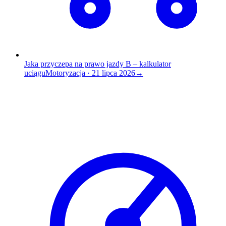
Jaka przyczepa na prawo jazdy B – kalkulator
uciągu
Motoryzacja
·
21 lipca 2026
→