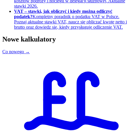
kosztów podróży i noclegu w delegacji służbowej. Aktualne
stawki 2026.
VAT – stawki, jak obliczyć i kiedy można odliczyć
podatek?
Kompletny poradnik o podatku VAT w Polsce.
Poznaj aktualne stawki VAT, naucz się obliczać kwotę netto i
brutto oraz dowiedz się, kiedy przysługuje odliczenie VAT.
Nowe kalkulatory
Co nowego →