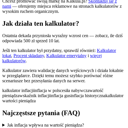
Chcesz promować swoją markę na Kalkula.pl?
Skontaktuj się z
nami
— oferujemy miejsca reklamowe na stronach kalkulatorów z
wysokim ruchem organicznym.
Jak działa ten kalkulator?
Ostatnia dekada przyniosła wyraźny wzrost cen — zobacz, ile dziś
odpowiada 500 zł sprzed 10 lat.
Jeśli ten kalkulator był przydatny, sprawdź również:
Kalkulator
lokat
,
Procent składany
,
Kalkulator emerytalny
i
więcej
kalkulatorów
.
Kalkulator zawiera walidację danych wejściowych i działa lokalnie
w przeglądarce. Dzięki temu możesz szybko porównać różne
scenariusze bez przesyłania danych na serwer.
kalkulator inflacji
inflacja w polsce
siła nabywcza
wartość
pieniądza
wskaźnik inflacji
inflacja gus
inflacja historyczna
kalkulator
wartości pieniądza
Najczęstsze pytania (FAQ)
Jak inflacja wpływa na wartość pieniądza?