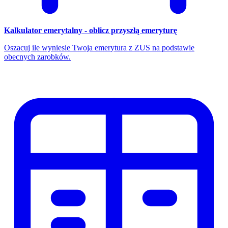
Kalkulator emerytalny - oblicz przyszłą emeryturę
Oszacuj ile wyniesie Twoja emerytura z ZUS na podstawie
obecnych zarobków.