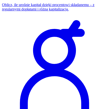
Oblicz, ile urośnie kapitał dzięki procentowi składanemu – z
regularnymi dopłatami i różną kapitalizacją.