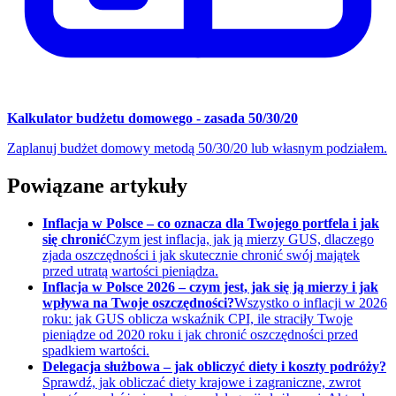
Kalkulator budżetu domowego - zasada 50/30/20
Zaplanuj budżet domowy metodą 50/30/20 lub własnym podziałem.
Powiązane artykuły
Inflacja w Polsce – co oznacza dla Twojego portfela i jak
się chronić
Czym jest inflacja, jak ją mierzy GUS, dlaczego
zjada oszczędności i jak skutecznie chronić swój majątek
przed utratą wartości pieniądza.
Inflacja w Polsce 2026 – czym jest, jak się ją mierzy i jak
wpływa na Twoje oszczędności?
Wszystko o inflacji w 2026
roku: jak GUS oblicza wskaźnik CPI, ile straciły Twoje
pieniądze od 2020 roku i jak chronić oszczędności przed
spadkiem wartości.
Delegacja służbowa – jak obliczyć diety i koszty podróży?
Sprawdź, jak obliczać diety krajowe i zagraniczne, zwrot