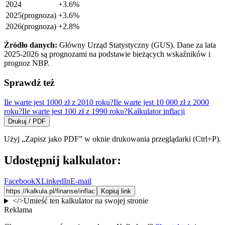
2024
+
3.6
%
2025
(prognoza)
+
3.6
%
2026
(prognoza)
+
2.8
%
Źródło danych:
Główny Urząd Statystyczny (GUS). Dane za lata
2025-2026 są prognozami na podstawie bieżących wskaźników i
prognoz NBP.
Sprawdź też
Ile warte jest 1000 zł z 2010 roku?
Ile warte jest 10 000 zł z 2000
roku?
Ile warte jest 100 zł z 1990 roku?
Kalkulator inflacji
Drukuj / PDF
Użyj „Zapisz jako PDF” w oknie drukowania przeglądarki (Ctrl+P).
Udostępnij kalkulator:
Facebook
X
LinkedIn
E-mail
Kopiuj link
</>
Umieść ten kalkulator na swojej stronie
Reklama