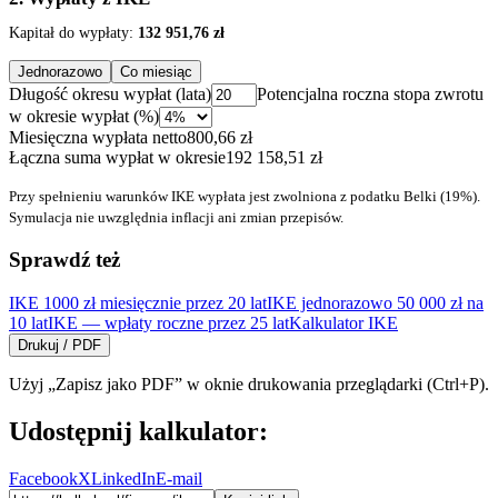
Kapitał do wypłaty:
132 951,76
zł
Jednorazowo
Co miesiąc
Długość okresu wypłat (lata)
Potencjalna roczna stopa zwrotu
w okresie wypłat (%)
Miesięczna wypłata netto
800,66
zł
Łączna suma wypłat w okresie
192 158,51
zł
Przy spełnieniu warunków IKE wypłata jest zwolniona z podatku Belki (19%).
Symulacja nie uwzględnia inflacji ani zmian przepisów.
Sprawdź też
IKE 1000 zł miesięcznie przez 20 lat
IKE jednorazowo 50 000 zł na
10 lat
IKE — wpłaty roczne przez 25 lat
Kalkulator IKE
Drukuj / PDF
Użyj „Zapisz jako PDF” w oknie drukowania przeglądarki (Ctrl+P).
Udostępnij kalkulator:
Facebook
X
LinkedIn
E-mail