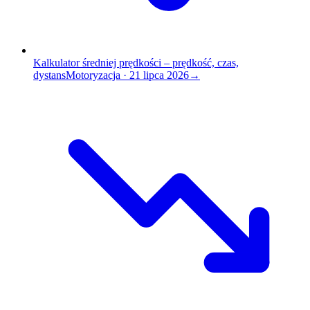
Kalkulator średniej prędkości – prędkość, czas,
dystans
Motoryzacja
·
21 lipca 2026
→