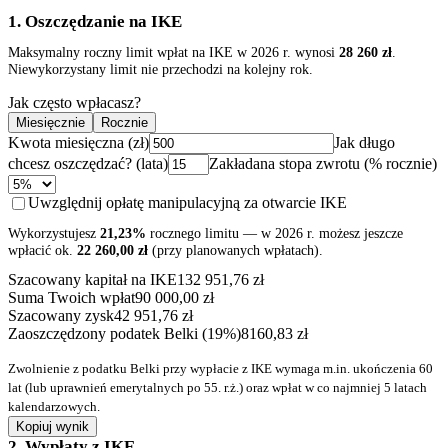
1. Oszczędzanie na IKE
Maksymalny roczny limit wpłat na IKE w 2026 r. wynosi
28 260
zł
.
Niewykorzystany limit nie przechodzi na kolejny rok.
Jak często wpłacasz?
Miesięcznie
Rocznie
Kwota miesięczna (zł)
Jak długo
chcesz oszczędzać? (lata)
Zakładana stopa zwrotu (% rocznie)
Uwzględnij opłatę manipulacyjną za otwarcie IKE
Wykorzystujesz
21,23
%
rocznego limitu — w 2026 r. możesz jeszcze
wpłacić ok.
22 260,00
zł
(przy planowanych wpłatach).
Szacowany kapitał na IKE
132 951,76
zł
Suma Twoich wpłat
90 000,00
zł
Szacowany zysk
42 951,76
zł
Zaoszczędzony podatek Belki (19%)
8160,83
zł
Zwolnienie z podatku Belki przy wypłacie z IKE wymaga m.in. ukończenia 60
lat (lub uprawnień emerytalnych po 55. r.ż.) oraz wpłat w co najmniej 5 latach
kalendarzowych.
Kopiuj wynik
2. Wypłaty z IKE