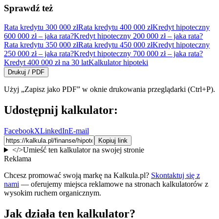
Sprawdź też
Rata kredytu 300 000 zł
Rata kredytu 400 000 zł
Kredyt hipoteczny
600 000 zł – jaka rata?
Kredyt hipoteczny 200 000 zł – jaka rata?
Rata kredytu 350 000 zł
Rata kredytu 450 000 zł
Kredyt hipoteczny
250 000 zł – jaka rata?
Kredyt hipoteczny 700 000 zł – jaka rata?
Kredyt 400 000 zł na 30 lat
Kalkulator hipoteki
Drukuj / PDF
Użyj „Zapisz jako PDF” w oknie drukowania przeglądarki (Ctrl+P).
Udostępnij kalkulator:
Facebook
X
LinkedIn
E-mail
Kopiuj link
</>
Umieść ten kalkulator na swojej stronie
Reklama
Chcesz promować swoją markę na Kalkula.pl?
Skontaktuj się z
nami
— oferujemy miejsca reklamowe na stronach kalkulatorów z
wysokim ruchem organicznym.
Jak działa ten kalkulator?