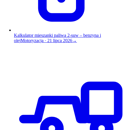
Kalkulator mieszanki paliwa 2-suw – benzyna i
olej
Motoryzacja
·
21 lipca 2026
→