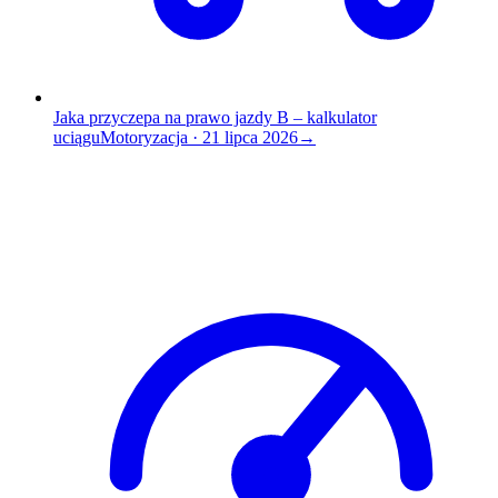
Jaka przyczepa na prawo jazdy B – kalkulator
uciągu
Motoryzacja
·
21 lipca 2026
→