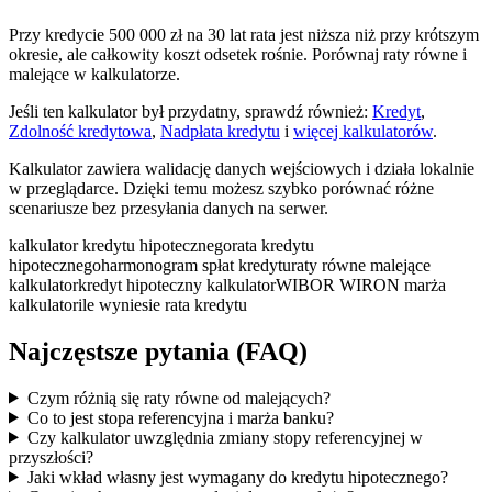
Przy kredycie 500 000 zł na 30 lat rata jest niższa niż przy krótszym
okresie, ale całkowity koszt odsetek rośnie. Porównaj raty równe i
malejące w kalkulatorze.
Jeśli ten kalkulator był przydatny, sprawdź również:
Kredyt
,
Zdolność kredytowa
,
Nadpłata kredytu
i
więcej kalkulatorów
.
Kalkulator zawiera walidację danych wejściowych i działa lokalnie
w przeglądarce. Dzięki temu możesz szybko porównać różne
scenariusze bez przesyłania danych na serwer.
kalkulator kredytu hipotecznego
rata kredytu
hipotecznego
harmonogram spłat kredytu
raty równe malejące
kalkulator
kredyt hipoteczny kalkulator
WIBOR WIRON marża
kalkulator
ile wyniesie rata kredytu
Najczęstsze pytania (FAQ)
Czym różnią się raty równe od malejących?
Co to jest stopa referencyjna i marża banku?
Czy kalkulator uwzględnia zmiany stopy referencyjnej w
przyszłości?
Jaki wkład własny jest wymagany do kredytu hipotecznego?