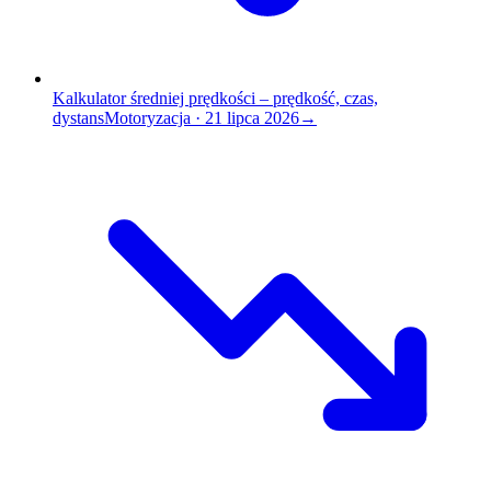
Kalkulator średniej prędkości – prędkość, czas,
dystans
Motoryzacja
·
21 lipca 2026
→