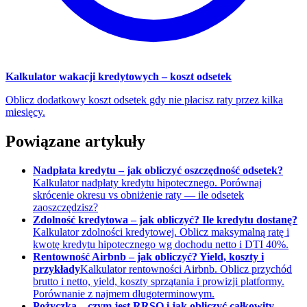
Kalkulator wakacji kredytowych – koszt odsetek
Oblicz dodatkowy koszt odsetek gdy nie płacisz raty przez kilka
miesięcy.
Powiązane artykuły
Nadpłata kredytu – jak obliczyć oszczędność odsetek?
Kalkulator nadpłaty kredytu hipotecznego. Porównaj
skrócenie okresu vs obniżenie raty — ile odsetek
zaoszczędzisz?
Zdolność kredytowa – jak obliczyć? Ile kredytu dostanę?
Kalkulator zdolności kredytowej. Oblicz maksymalną ratę i
kwotę kredytu hipotecznego wg dochodu netto i DTI 40%.
Rentowność Airbnb – jak obliczyć? Yield, koszty i
przykłady
Kalkulator rentowności Airbnb. Oblicz przychód
brutto i netto, yield, koszty sprzątania i prowizji platformy.
Porównanie z najmem długoterminowym.
Pożyczka – czym jest RRSO i jak obliczyć całkowity