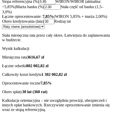
Stopa referencyjna (%)
WIRON/WIBOR (aktualna:
~5,85%)
Marża banku (%)
Stała część od banku (1,5–
3,0%)
Łączne oprocentowanie:
7,85%
(WIRON
5,85%
+ marża
2,00%
)
Okres kredytowania (lata)
Rodzaj rat
Stała miesięczna rata przez cały okres. Łatwiejsza do zaplanowania
w budżecie.
Wynik kalkulacji
Miesięczna rata
3616,67 zł
Łączne odsetki
802 002,82 zł
Całkowity koszt kredytu
1 302 002,82 zł
Oprocentowanie roczne
7,85%
Okres spłaty
30
lat (
360
rat)
Kalkulacja orientacyjna – nie uwzględnia prowizji, ubezpieczeń i
innych opłat bankowych. Rzeczywiste oprocentowanie zmienia się
wraz ze stopą referencyjną.