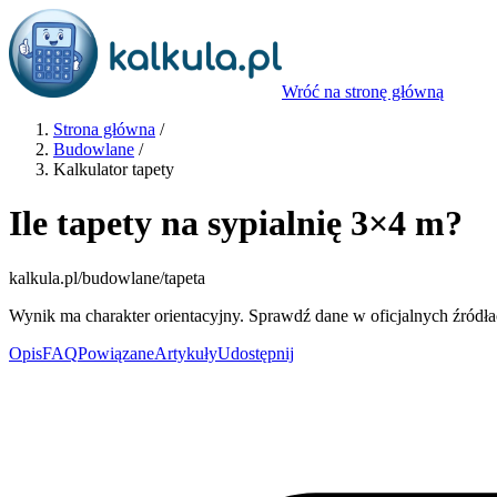
Wróć na stronę główną
Strona główna
/
Budowlane
/
Kalkulator tapety
Ile tapety na sypialnię 3×4 m?
kalkula.pl
/budowlane/tapeta
Wynik ma charakter orientacyjny. Sprawdź dane w oficjalnych źródła
Opis
FAQ
Powiązane
Artykuły
Udostępnij