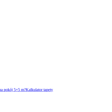
y na pokój 5×5 m?
Kalkulator tapety