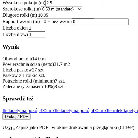
Wysokosc pokoju (m)
Szerokosc rolki (m)
Dlugosc rolki (m)
Rapport wzoru (m) - 0 = bez wzoru
Liczba okien
Liczba drzwi
Wynik
Obwod pokoju
14.0
m
Powierzchnia scian (netto)
31.7
m2
Liczba paskow
27
szt.
Paskow z 1 rolki
4
szt.
Potrzebne rolki (minimum)
7
szt.
Zalecane (z zapasem 10%)
8
szt.
Sprawdź też
Ile tapety na pokój 3×5 m?
Ile tapety na pokój 4×5 m?
Ile rolek tapet
Drukuj / PDF
Użyj „Zapisz jako PDF” w oknie drukowania przeglądarki (Ctrl+P).