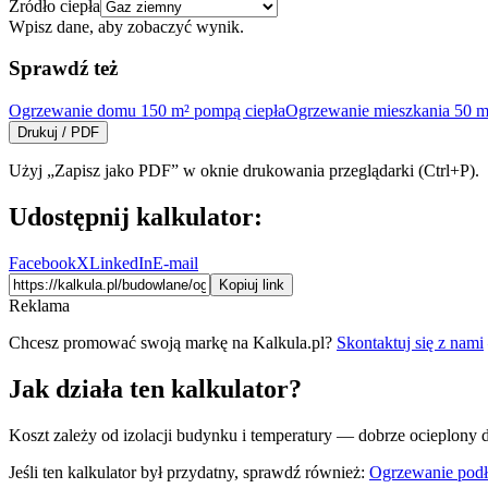
Źródło ciepła
Wpisz dane, aby zobaczyć wynik.
Sprawdź też
Ogrzewanie domu 150 m² pompą ciepła
Ogrzewanie mieszkania 50 m
Drukuj / PDF
Użyj „Zapisz jako PDF” w oknie drukowania przeglądarki (Ctrl+P).
Udostępnij kalkulator:
Facebook
X
LinkedIn
E-mail
Kopiuj link
Reklama
Chcesz promować swoją markę na Kalkula.pl?
Skontaktuj się z nami
Jak działa ten kalkulator?
Koszt zależy od izolacji budynku i temperatury — dobrze ocieplony
Jeśli ten kalkulator był przydatny, sprawdź również:
Ogrzewanie pod