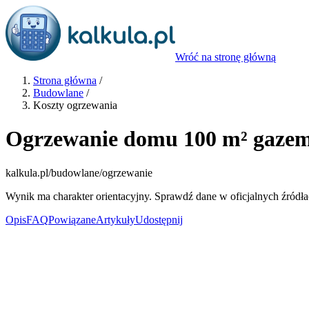
Wróć na stronę główną
Strona główna
/
Budowlane
/
Koszty ogrzewania
Ogrzewanie domu 100 m² gaze
kalkula.pl
/budowlane/ogrzewanie
Wynik ma charakter orientacyjny. Sprawdź dane w oficjalnych źródła
Opis
FAQ
Powiązane
Artykuły
Udostępnij