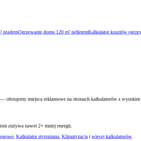
² prądem
Ogrzewanie domu 120 m² pelletem
Kalkulator kosztów ogrze
— oferujemy miejsca reklamowe na stronach kalkulatorów z wysokim
 dom zużywa nawet 2× mniej energii.
łogowe
,
Kalkulator styropianu
,
Klimatyzacja
i
więcej kalkulatorów
.