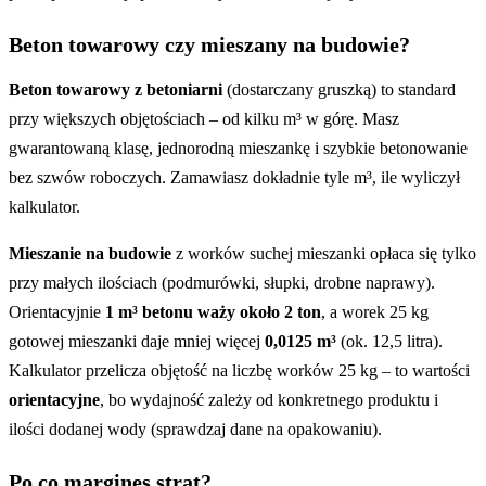
Beton towarowy czy mieszany na budowie?
Beton towarowy z betoniarni
(dostarczany gruszką) to standard
przy większych objętościach – od kilku m³ w górę. Masz
gwarantowaną klasę, jednorodną mieszankę i szybkie betonowanie
bez szwów roboczych. Zamawiasz dokładnie tyle m³, ile wyliczył
kalkulator.
Mieszanie na budowie
z worków suchej mieszanki opłaca się tylko
przy małych ilościach (podmurówki, słupki, drobne naprawy).
Orientacyjnie
1 m³ betonu waży około 2 ton
, a worek 25 kg
gotowej mieszanki daje mniej więcej
0,0125 m³
(ok. 12,5 litra).
Kalkulator przelicza objętość na liczbę worków 25 kg – to wartości
orientacyjne
, bo wydajność zależy od konkretnego produktu i
ilości dodanej wody (sprawdzaj dane na opakowaniu).
Po co margines strat?