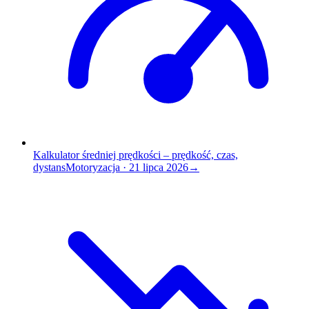
Kalkulator średniej prędkości – prędkość, czas,
dystans
Motoryzacja
·
21 lipca 2026
→