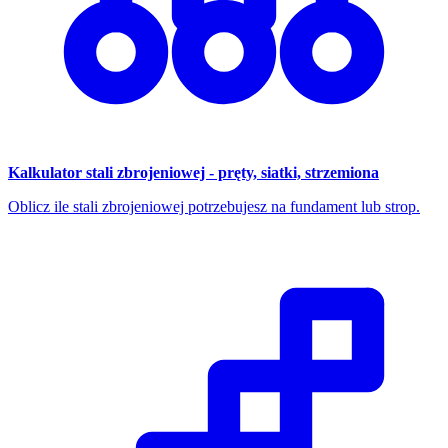
Kalkulator stali zbrojeniowej - pręty, siatki, strzemiona
Oblicz ile stali zbrojeniowej potrzebujesz na fundament lub strop.