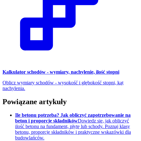
Kalkulator schodów - wymiary, nachylenie, ilość stopni
Oblicz wymiary schodów - wysokość i głębokość stopni, kąt
nachylenia.
Powiązane artykuły
Ile betonu potrzeba? Jak obliczyć zapotrzebowanie na
beton i proporcje składników
Dowiedz się, jak obliczyć
ilość betonu na fundament, płytę lub schody. Poznaj klasy
betonu, proporcje składników i praktyczne wskazówki dla
budowlańców.