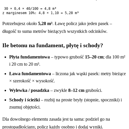
30 × 0,4 × 40/100 = 4,8 m³

Potrzebujesz około
5,28 m³
. Ławę policz jako jeden pasek –
długość to suma metrów bieżących wszystkich odcinków.
Ile betonu na fundament, płytę i schody?
Płyta fundamentowa
– typowo grubość
15–20 cm
; dla 100 m²
i 20 cm to 20 m³.
Ława fundamentowa
– liczona jak wąski pasek: metry bieżące
× szerokość × wysokość.
Wylewka / posadzka
– zwykle
8–12 cm
grubości.
Schody i ścieżki
– rozbij na proste bryły (stopnie, spoczniki) i
zsumuj objętości.
Dla dowolnego elementu zasada jest ta sama: podziel go na
prostopadłościany, policz każdy osobno i dodaj wyniki.