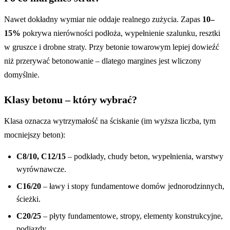
Nawet dokładny wymiar nie oddaje realnego zużycia. Zapas
10–
15%
pokrywa nierówności podłoża, wypełnienie szalunku, resztki
w gruszce i drobne straty. Przy betonie towarowym lepiej dowieźć
niż przerywać betonowanie – dlatego margines jest wliczony
domyślnie.
Klasy betonu – który wybrać?
Klasa oznacza wytrzymałość na ściskanie (im wyższa liczba, tym
mocniejszy beton):
C8/10, C12/15
– podkłady, chudy beton, wypełnienia, warstwy
wyrównawcze.
C16/20
– ławy i stopy fundamentowe domów jednorodzinnych,
ścieżki.
C20/25
– płyty fundamentowe, stropy, elementy konstrukcyjne,
podjazdy.