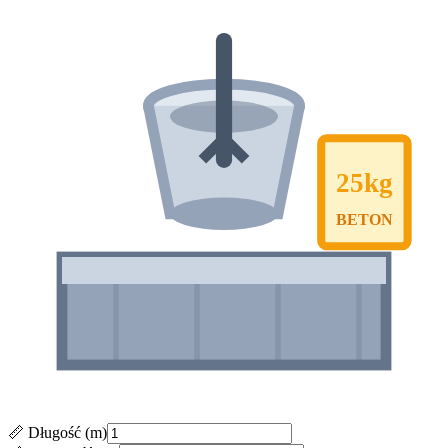
25kg
BETON
📏 Długość (m)