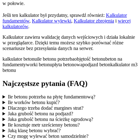
w połowie.
Jeśli ten kalkulator był przydatny, sprawdź również:
Kalkulator
fundamentów
,
Kalkulator wylewki
,
Kalkulator zbrojenia
i
więcej
kalkulatorów
.
Kalkulator zawiera walidację danych wejściowych i działa lokalnie
w przeglądarce. Dzięki temu możesz szybko porównać różne
scenariusze bez przesyłania danych na serwer.
kalkulator betonu
ile betonu potrzeba
objętość betonu
beton na
fundamenty
worki betonu
płyta betonowa
podjazd beton
kalkulator m3
betonu
Najczęstsze pytania (FAQ)
Ile betonu potrzeba na płytę fundamentową?
Ile worków betonu kupić?
Dlaczego trzeba dodać margines strat?
Jaka grubość betonu na podjazd?
Jaka grubość betonu na ścieżkę ogrodową?
Ile kosztuje metr sześcienny betonu?
Jaką klasę betonu wybrać?
Czy mogę wylewać beton samodzielnie?