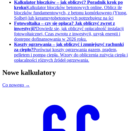
Kalkulator bloczków – jak obliczyć? Poradnik krok po
kroku
Kalkulator bloczków betonowych online. Oblicz ile
bloczków fundamentowych, z betonu komórkowego (Ytong,
Solbet) lub keramzytobetonowych potrzebujesz na ści
Fotowoltaika – czy się opłaca? Jak obliczyć zwrot z
inwestycji?
Dowiedz się, jak obliczyć opłacalność instalacji
fotowoltaicznej. Czas zwrotu z inwestycji, uzysk energii i
dostępne dofinansowania w 2026 roku.
Koszty ogrzewania – jak obliczyć i zmniejszyć rachunki
za ciepło?
Porównaj koszty ogrzewania gazem, prądem,
pelletem i pompą ciepła. Wzory do obliczenia zużycia ciepła i
opłacalności różnych źródeł ogrzewania.
Nowe kalkulatory
Co nowego →