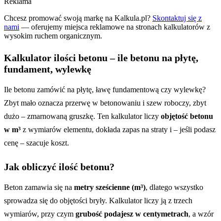
Reklama
Chcesz promować swoją markę na Kalkula.pl?
Skontaktuj się z
nami
— oferujemy miejsca reklamowe na stronach kalkulatorów z
wysokim ruchem organicznym.
Kalkulator ilości betonu – ile betonu na płytę,
fundament, wylewkę
Ile betonu zamówić na płytę, ławę fundamentową czy wylewkę?
Zbyt mało oznacza przerwę w betonowaniu i szew roboczy, zbyt
dużo – zmarnowaną gruszkę. Ten kalkulator liczy
objętość betonu
w m³
z wymiarów elementu, dokłada zapas na straty i – jeśli podasz
cenę – szacuje koszt.
Jak obliczyć ilość betonu?
Beton zamawia się na
metry sześcienne (m³)
, dlatego wszystko
sprowadza się do objętości bryły. Kalkulator liczy ją z trzech
wymiarów, przy czym
grubość podajesz w centymetrach
, a wzór