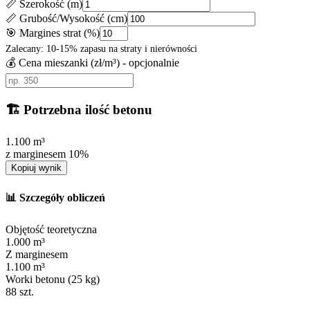
📏 Szerokość (m)
📏 Grubość/Wysokość (cm)
🎯 Margines strat (%)
Zalecany: 10-15% zapasu na straty i nierówności
💰 Cena mieszanki (zł/m³) - opcjonalnie
🏗️ Potrzebna ilość betonu
1.100
m³
z marginesem
10
%
Kopiuj wynik
📊 Szczegóły obliczeń
Objętość teoretyczna
1.000
m³
Z marginesem
1.100
m³
Worki betonu (25 kg)
88
szt.