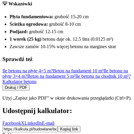
💡 Wskazówki
Płyta fundamentowa:
grubość 15-20 cm
Ścieżka ogrodowa:
grubość 8-10 cm
Podjazd:
grubość 12-15 cm
1 worek (25 kg)
betonu daje ok. 12.5 litra (0.0125 m³)
Zawsze zamów 10-15% więcej betonu na margines strat
Sprawdź też
Ile betonu na płytę 4×5 m?
Beton na fundament 10 m³
Ile betonu na
płytę 3×4 m?
Beton na fundament 5 m³
Ile betonu na chodnik 10 m²?
Kalkulator betonu
Drukuj / PDF
Użyj „Zapisz jako PDF” w oknie drukowania przeglądarki (Ctrl+P).
Udostępnij kalkulator:
Facebook
X
LinkedIn
E-mail
Kopiuj link