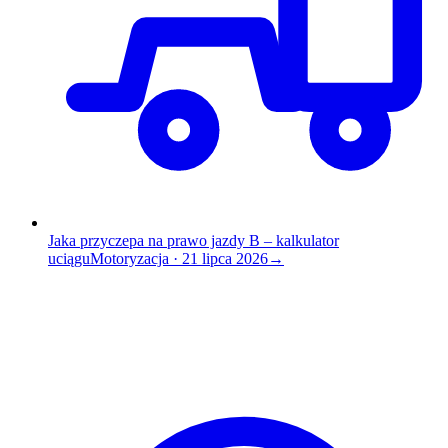
Jaka przyczepa na prawo jazdy B – kalkulator
uciągu
Motoryzacja
·
21 lipca 2026
→