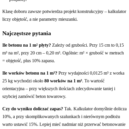
Klasę doboru zawsze potwierdza projekt konstrukcyjny – kalkulator
liczy objętość, a nie parametry mieszanki.
Najczęstsze pytania
Ile betonu na 1 m² płyty?
Zależy od grubości. Przy 15 cm to 0,15
m³ na m², przy 20 cm – 0,20 m³. Ogólnie: m² × grubość w metrach
= objętość, plus 10% zapasu.
Ile worków betonu na 1 m³?
Przy wydajności 0,0125 m³ z worka
25 kg wychodzi około
80 worków na 1 m³
. To wartość
orientacyjna – przy większych ilościach zdecydowanie taniej i
szybciej zamówić beton towarowy.
Czy do wyniku doliczać zapas?
Tak. Kalkulator domyślnie dolicza
10%, a przy skomplikowanych szalunkach i nierównym podłożu
warto ustawić 15%. Lepiej mieć nadmiar niż przerwać betonowanie