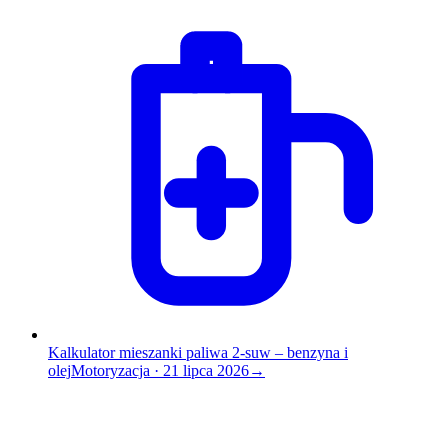
Kalkulator mieszanki paliwa 2-suw – benzyna i
olej
Motoryzacja
·
21 lipca 2026
→