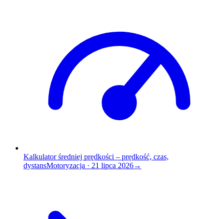
Kalkulator średniej prędkości – prędkość, czas,
dystans
Motoryzacja
·
21 lipca 2026
→