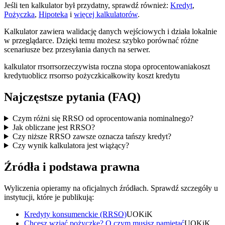
Jeśli ten kalkulator był przydatny, sprawdź również:
Kredyt
,
Pożyczka
,
Hipoteka
i
więcej kalkulatorów
.
Kalkulator zawiera walidację danych wejściowych i działa lokalnie
w przeglądarce. Dzięki temu możesz szybko porównać różne
scenariusze bez przesyłania danych na serwer.
kalkulator rrso
rrso
rzeczywista roczna stopa oprocentowania
koszt
kredytu
oblicz rrso
rrso pożyczki
całkowity koszt kredytu
Najczęstsze pytania (FAQ)
Czym różni się RRSO od oprocentowania nominalnego?
Jak obliczane jest RRSO?
Czy niższe RRSO zawsze oznacza tańszy kredyt?
Czy wynik kalkulatora jest wiążący?
Źródła i podstawa prawna
Wyliczenia opieramy na oficjalnych źródłach. Sprawdź szczegóły u
instytucji, które je publikują:
Kredyty konsumenckie (RRSO)
UOKiK
Chcesz wziąć pożyczkę? O czym musisz pamiętać
UOKiK