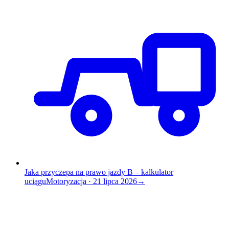
Jaka przyczepa na prawo jazdy B – kalkulator
uciągu
Motoryzacja
·
21 lipca 2026
→