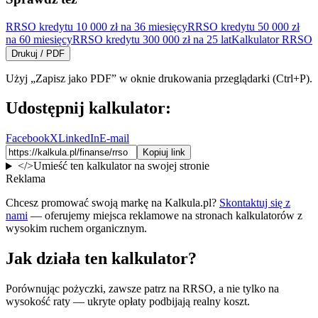
RRSO kredytu 10 000 zł na 36 miesięcy
RRSO kredytu 50 000 zł
na 60 miesięcy
RRSO kredytu 300 000 zł na 25 lat
Kalkulator RRSO
Drukuj / PDF
Użyj „Zapisz jako PDF” w oknie drukowania przeglądarki (Ctrl+P).
Udostępnij kalkulator:
Facebook
X
LinkedIn
E-mail
Kopiuj link
</>
Umieść ten kalkulator na swojej stronie
Reklama
Chcesz promować swoją markę na Kalkula.pl?
Skontaktuj się z
nami
— oferujemy miejsca reklamowe na stronach kalkulatorów z
wysokim ruchem organicznym.
Jak działa ten kalkulator?
Porównując pożyczki, zawsze patrz na RRSO, a nie tylko na
wysokość raty — ukryte opłaty podbijają realny koszt.