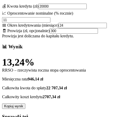
💰 Kwota kredytu (zł)
📈 Oprocentowanie nominalne (% rocznie)
📅 Okres kredytowania (miesiące)
🧾 Prowizja (zł, opcjonalnie)
Prowizja jest doliczana do kapitału kredytu.
📊 Wynik
13,24
%
RRSO – rzeczywista roczna stopa oprocentowania
Miesięczna rata
946,14
zł
Całkowita kwota do spłaty
22 707,34
zł
Całkowity koszt kredytu
2707,34
zł
Kopiuj wynik
Sprawdź też