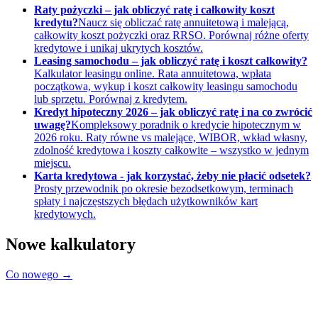
Raty pożyczki – jak obliczyć ratę i całkowity koszt
kredytu?
Naucz się obliczać ratę annuitetową i malejącą,
całkowity koszt pożyczki oraz RRSO. Porównaj różne oferty
kredytowe i unikaj ukrytych kosztów.
Leasing samochodu – jak obliczyć ratę i koszt całkowity?
Kalkulator leasingu online. Rata annuitetowa, wpłata
początkowa, wykup i koszt całkowity leasingu samochodu
lub sprzętu. Porównaj z kredytem.
Kredyt hipoteczny 2026 – jak obliczyć ratę i na co zwrócić
uwagę?
Kompleksowy poradnik o kredycie hipotecznym w
2026 roku. Raty równe vs malejące, WIBOR, wkład własny,
zdolność kredytowa i koszty całkowite – wszystko w jednym
miejscu.
Karta kredytowa - jak korzystać, żeby nie płacić odsetek?
Prosty przewodnik po okresie bezodsetkowym, terminach
spłaty i najczęstszych błędach użytkowników kart
kredytowych.
Nowe kalkulatory
Co nowego →