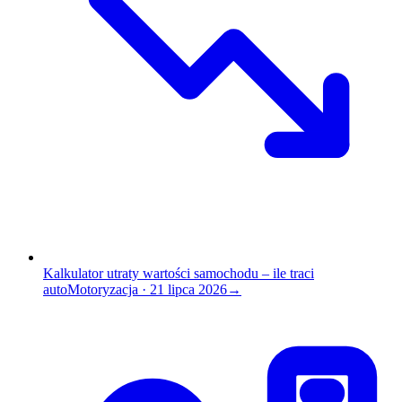
Kalkulator utraty wartości samochodu – ile traci
auto
Motoryzacja
·
21 lipca 2026
→