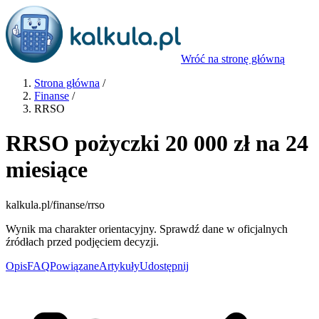
Wróć na stronę główną
Strona główna
/
Finanse
/
RRSO
RRSO pożyczki 20 000 zł na 24
miesiące
kalkula.pl
/finanse/rrso
Wynik ma charakter orientacyjny. Sprawdź dane w oficjalnych
źródłach przed podjęciem decyzji.
Opis
FAQ
Powiązane
Artykuły
Udostępnij