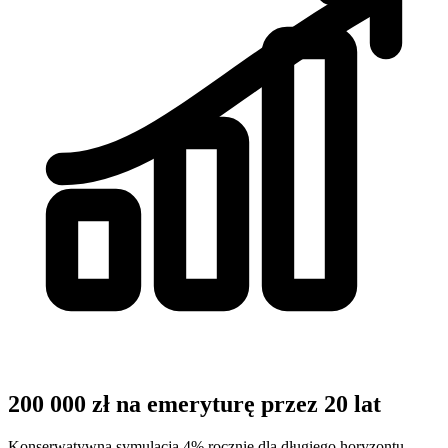
200 000 zł na emeryturę przez 20 lat
Konserwatywna symulacja 4% rocznie dla długiego horyzontu.