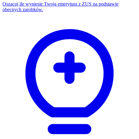
Oszacuj ile wyniesie Twoja emerytura z ZUS na podstawie
obecnych zarobków.