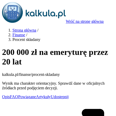
Wróć na stronę główną
Strona główna
/
Finanse
/
Procent składany
200 000 zł na emeryturę przez
20 lat
kalkula.pl
/finanse/procent-skladany
Wynik ma charakter orientacyjny. Sprawdź dane w oficjalnych
źródłach przed podjęciem decyzji.
Opis
FAQ
Powiązane
Artykuły
Udostępnij