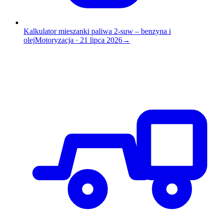
Kalkulator mieszanki paliwa 2-suw – benzyna i
olej
Motoryzacja
·
21 lipca 2026
→