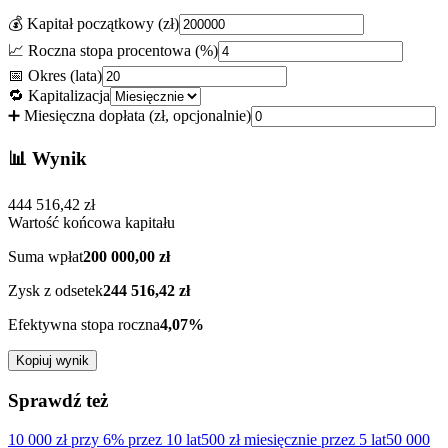
💰 Kapitał początkowy (zł)
📈 Roczna stopa procentowa (%)
📅 Okres (lata)
🔁 Kapitalizacja
➕ Miesięczna dopłata (zł, opcjonalnie)
📊 Wynik
444 516,42
zł
Wartość końcowa kapitału
Suma wpłat
200 000,00
zł
Zysk z odsetek
244 516,42
zł
Efektywna stopa roczna
4,07
%
Kopiuj wynik
Sprawdź też
10 000 zł przy 6% przez 10 lat
500 zł miesięcznie przez 5 lat
50 000