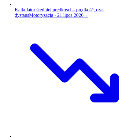
Kalkulator średniej prędkości – prędkość, czas,
dystans
Motoryzacja
·
21 lipca 2026
→