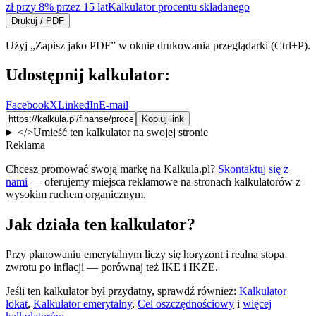
zł przy 8% przez 15 lat
Kalkulator procentu składanego
Drukuj / PDF
Użyj „Zapisz jako PDF” w oknie drukowania przeglądarki (Ctrl+P).
Udostępnij kalkulator:
Facebook
X
LinkedIn
E-mail
Kopiuj link
</>
Umieść ten kalkulator na swojej stronie
Reklama
Chcesz promować swoją markę na Kalkula.pl?
Skontaktuj się z
nami
— oferujemy miejsca reklamowe na stronach kalkulatorów z
wysokim ruchem organicznym.
Jak działa ten kalkulator?
Przy planowaniu emerytalnym liczy się horyzont i realna stopa
zwrotu po inflacji — porównaj też IKE i IKZE.
Jeśli ten kalkulator był przydatny, sprawdź również:
Kalkulator
lokat
,
Kalkulator emerytalny
,
Cel oszczędnościowy
i
więcej