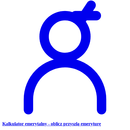
Kalkulator emerytalny - oblicz przyszłą emeryturę