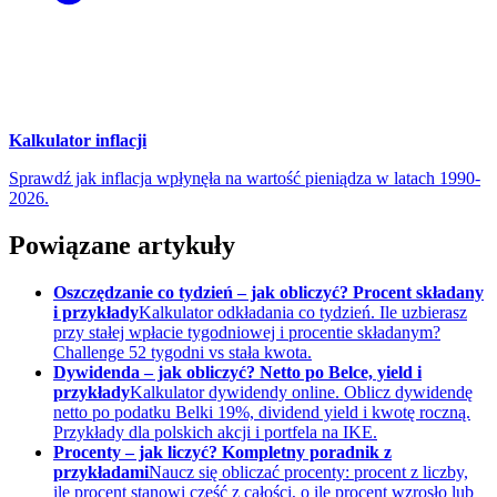
Kalkulator inflacji
Sprawdź jak inflacja wpłynęła na wartość pieniądza w latach 1990-
2026.
Powiązane artykuły
Oszczędzanie co tydzień – jak obliczyć? Procent składany
i przykłady
Kalkulator odkładania co tydzień. Ile uzbierasz
przy stałej wpłacie tygodniowej i procentie składanym?
Challenge 52 tygodni vs stała kwota.
Dywidenda – jak obliczyć? Netto po Belce, yield i
przykłady
Kalkulator dywidendy online. Oblicz dywidendę
netto po podatku Belki 19%, dividend yield i kwotę roczną.
Przykłady dla polskich akcji i portfela na IKE.
Procenty – jak liczyć? Kompletny poradnik z
przykładami
Naucz się obliczać procenty: procent z liczby,
ile procent stanowi część z całości, o ile procent wzrosło lub