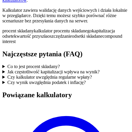
kalkulatorów
.
Kalkulator zawiera walidację danych wejściowych i działa lokalnie
w przeglądarce. Dzięki temu możesz szybko porównać różne
scenariusze bez przesyłania danych na serwer.
procent składany
kalkulator procentu składanego
kapitalizacja
odsetek
wartość przyszła
oszczędzanie
odsetki składane
compound
interest
Najczęstsze pytania (FAQ)
Co to jest procent składany?
Jak częstotliwość kapitalizacji wpływa na wynik?
Czy kalkulator uwzględnia regularne wpłaty?
Czy wynik uwzględnia podatek i inflację?
Powiązane kalkulatory