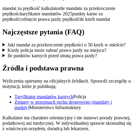
mandat za prędkość kalkulator
ile mandatu za przekroczenie
prędkości
taryfikator mandatów 2025
punkty karne za
prędkość
cofnięcie prawa jazdy prędkość
ile km/h mandat
Najczęstsze pytania (FAQ)
Jaki mandat za przekroczenie prędkości o 50 km/h w mieście?
Kiedy policja może zabrać prawo jazdy na miejscu?
Ile punktów karnych przed utratą prawa jazdy?
Źródła i podstawa prawna
Wyliczenia opieramy na oficjalnych źródłach. Sprawdź szczegóły u
instytucji, które je publikują:
Taryfikator mandatów karnych
Policja
Zmiany w przepisach ruchu drogowego (mandaty i
punkty)
Ministerstwo Infrastruktury
Kalkulator ma charakter orientacyjny i nie stanowi porady prawnej,
podatkowej ani medycznej. W indywidualnej sprawie skonsultuj się
z właściwym urzędem, doradcą lub lekarzem.