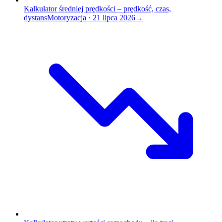
Kalkulator średniej prędkości – prędkość, czas,
dystans
Motoryzacja
·
21 lipca 2026
→