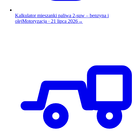
Kalkulator mieszanki paliwa 2-suw – benzyna i
olej
Motoryzacja
·
21 lipca 2026
→