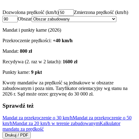
Dozwolona prędkość (km/h)
Zmierzona prędkość (km/h)
Obszar
Mandat i punkty karne (2026)
Przekroczenie prędkości:
+
40
km/h
Mandat:
800
zł
Recydywa (2. raz w 2 latach):
1600
zł
Punkty karne:
9
pkt
Kwoty mandatów za prędkość są jednakowe w obszarze
zabudowanym i poza nim. Taryfikator orientacyjny wg stanu na
2026 r. Sąd może orzec grzywnę do 30 000 zł.
Sprawdź też
Mandat za przekroczenie o 30 km/h
Mandat za przekroczenie o 50
km/h
Mandat za 20 km/h w terenie zabudowanym
Kalkulator
mandatu za prędkość
Drukuj / PDF