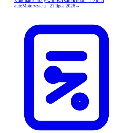
Kalkulator utraty wartości samochodu – ile traci
auto
Motoryzacja
·
21 lipca 2026
→