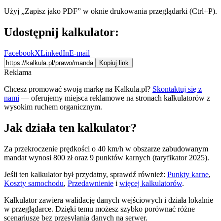
Użyj „Zapisz jako PDF” w oknie drukowania przeglądarki (Ctrl+P).
Udostępnij kalkulator:
Facebook
X
LinkedIn
E-mail
Kopiuj link
Reklama
Chcesz promować swoją markę na Kalkula.pl?
Skontaktuj się z
nami
— oferujemy miejsca reklamowe na stronach kalkulatorów z
wysokim ruchem organicznym.
Jak działa ten kalkulator?
Za przekroczenie prędkości o 40 km/h w obszarze zabudowanym
mandat wynosi 800 zł oraz 9 punktów karnych (taryfikator 2025).
Jeśli ten kalkulator był przydatny, sprawdź również:
Punkty karne
,
Koszty samochodu
,
Przedawnienie
i
więcej kalkulatorów
.
Kalkulator zawiera walidację danych wejściowych i działa lokalnie
w przeglądarce. Dzięki temu możesz szybko porównać różne
scenariusze bez przesyłania danych na serwer.