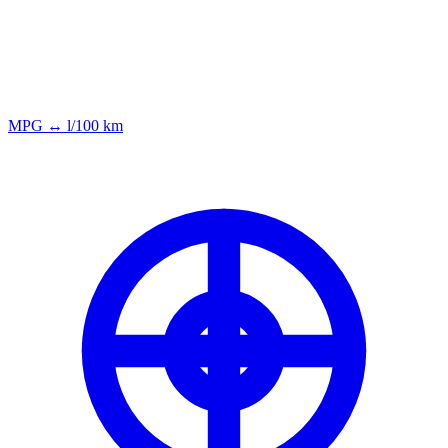
MPG ↔ l/100 km