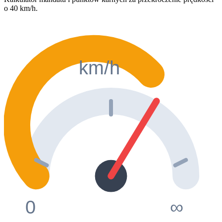
o 40 km/h.
km/h
0
∞