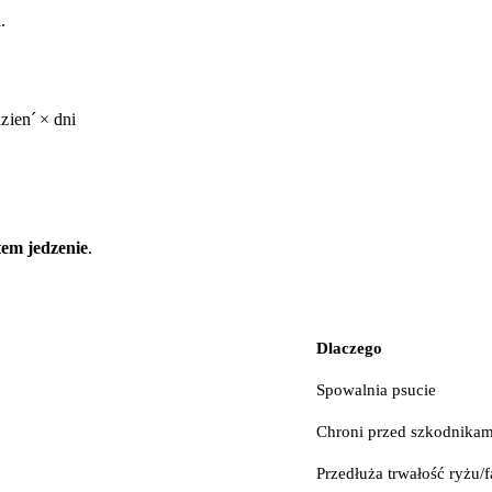
.
d
z
i
e
n
ˊ
×
d
ni
em jedzenie
.
Dlaczego
Spowalnia psucie
Chroni przed szkodnikam
Przedłuża trwałość ryżu/f