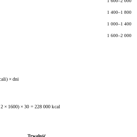
1 600–2 000
1 400–1 800
1 000–1 400
1 600–2 000
c
a
l
i
)
×
d
ni
2
×
1600
)
×
30
=
228
000
k
c
a
l
Trwałość