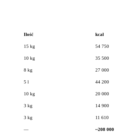
Ilość
kcal
15 kg
54 750
10 kg
35 500
8 kg
27 000
5 l
44 200
10 kg
20 000
3 kg
14 900
3 kg
11 610
—
~208 000