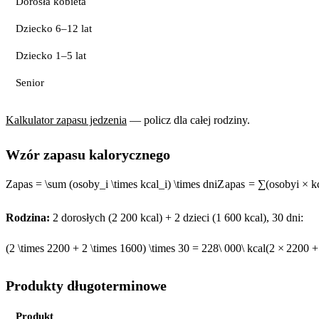
Dorosła kobieta
Dziecko 6–12 lat
Dziecko 1–5 lat
Senior
Kalkulator zapasu jedzenia
— policz dla całej rodziny.
Wzór zapasu kalorycznego
Zapas = \sum (osoby_i \times kcal_i) \times dni
Z
a
p
a
s
=
∑
(
oso
b
y
i
×
k
Rodzina:
2 dorosłych (2 200 kcal) + 2 dzieci (1 600 kcal), 30 dni:
(2 \times 2200 + 2 \times 1600) \times 30 = 228\ 000\ kcal
(
2
×
2200
+
Produkty długoterminowe
Produkt