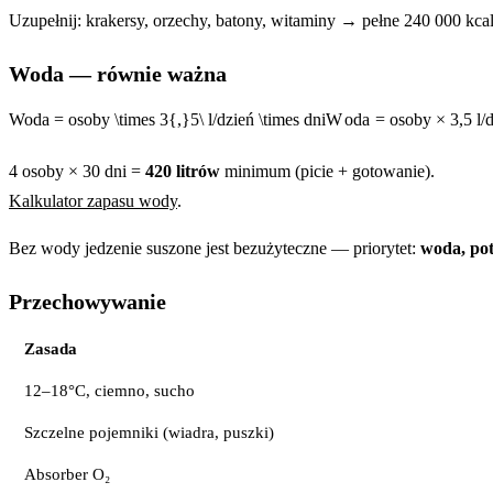
Uzupełnij: krakersy, orzechy, batony, witaminy → pełne 240 000 kcal
Woda — równie ważna
Woda = osoby \times 3{,}5\ l/dzień \times dni
W
o
d
a
=
oso
b
y
×
3
,
5
l
/
4 osoby × 30 dni =
420 litrów
minimum (picie + gotowanie).
Kalkulator zapasu wody
.
Bez wody jedzenie suszone jest bezużyteczne — priorytet:
woda, pot
Przechowywanie
Zasada
12–18°C, ciemno, sucho
Szczelne pojemniki (wiadra, puszki)
Absorber O₂