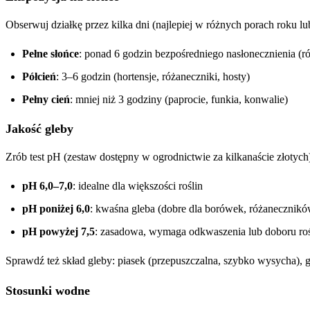
Obserwuj działkę przez kilka dni (najlepiej w różnych porach roku l
Pełne słońce
: ponad 6 godzin bezpośredniego nasłonecznienia (
Półcień
: 3–6 godzin (hortensje, różaneczniki, hosty)
Pełny cień
: mniej niż 3 godziny (paprocie, funkia, konwalie)
Jakość gleby
Zrób test pH (zestaw dostępny w ogrodnictwie za kilkanaście złotych
pH 6,0–7,0
: idealne dla większości roślin
pH poniżej 6,0
: kwaśna gleba (dobre dla borówek, różanecznik
pH powyżej 7,5
: zasadowa, wymaga odkwaszenia lub doboru ro
Sprawdź też skład gleby: piasek (przepuszczalna, szybko wysycha), g
Stosunki wodne