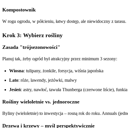
Kompostownik
W rogu ogrodu, w półcieniu, łatwy dostęp, ale niewidoczny z tarasu.
Krok 3: Wybierz rośliny
Zasada "trójsezonowości"
Planuj tak, żeby ogród był atrakcyjny przez minimum 3 sezony:
Wiosna
: tulipany, żonkile, forsycja, wiśnia japońska
Lato
: róże, lawendy, jeżówki, malwy
Jesień
: astry, nawłoć, tawuła Thunberga (czerwone liście), funkia
Rośliny wieloletnie vs. jednoroczne
Byliny (wieloletnie) to inwestycja – rosną rok do roku. Annuals (jedn
Drzewa i krzewy – myśl perspektywicznie