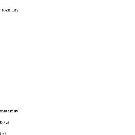
 rozmiary.
entacyjny
00 zł
 zł