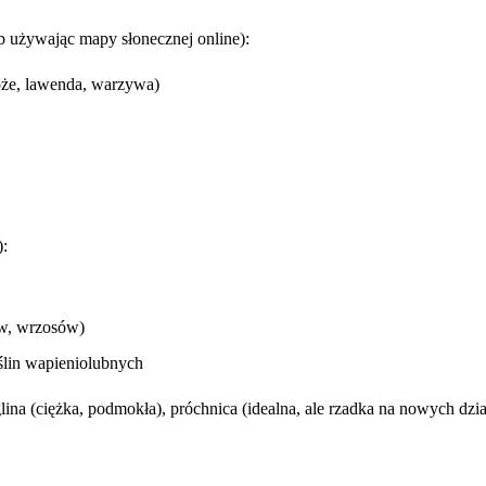
ub używając mapy słonecznej online):
róże, lawenda, warzywa)
):
ów, wrzosów)
ślin wapieniolubnych
lina (ciężka, podmokła), próchnica (idealna, ale rzadka na nowych dzia