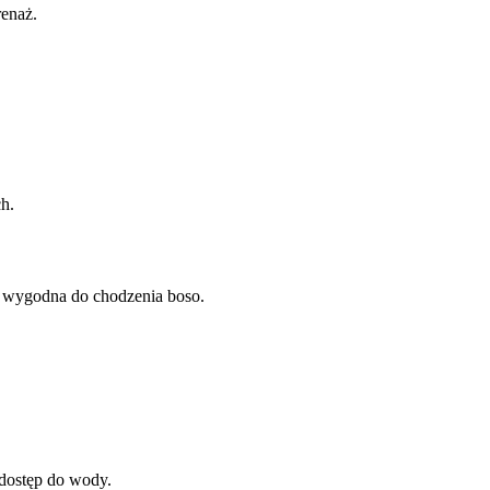
renaż.
ch.
nia wygodna do chodzenia boso.
 dostęp do wody.