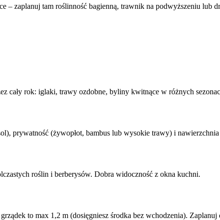
e – zaplanuj tam roślinność bagienną, trawnik na podwyższeniu lub d
rzez cały rok: iglaki, trawy ozdobne, byliny kwitnące w różnych sezona
parasol), prywatność (żywopłot, bambus lub wysokie trawy) i nawierzch
lczastych roślin i berberysów. Dobra widoczność z okna kuchni.
grządek to max 1,2 m (dosięgniesz środka bez wchodzenia). Zaplanuj