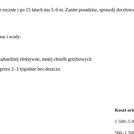
rocznie i po 15 latach ma 5–6 m. Zanim posadzisz, sprawdź docelowe
asu i wody:
– najbardziej efektywne, mniej chorób grzybowych
przez 2–3 tygodnie bez deszczu
Koszt ori
1 500–5 0
500–1 500