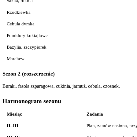
Sałata, rukola
Rzodkiewka
Cebula dymka
Pomidory koktajlowe
Bazylia, szczypiorek
Marchew
Sezon 2 (rozszerzenie)
Buraki, fasola szparagowa, cukinia, jarmuż, cebula, czosnek.
Harmonogram sezonu
Miesiąc
Zadania
II–III
Plan, zamów nasiona, przy