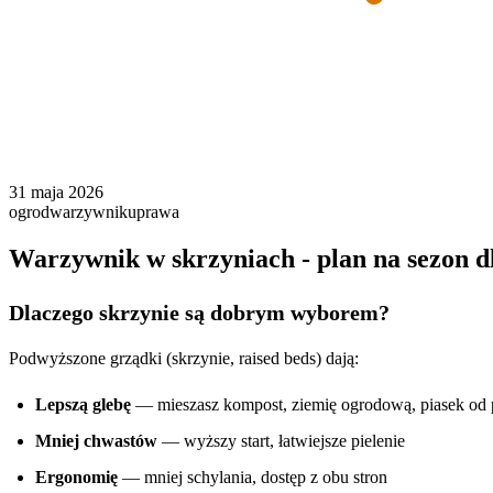
31 maja 2026
ogrod
warzywnik
uprawa
Warzywnik w skrzyniach - plan na sezon d
Dlaczego skrzynie są dobrym wyborem?
Podwyższone grządki (skrzynie, raised beds) dają:
Lepszą glebę
— mieszasz kompost, ziemię ogrodową, piasek od 
Mniej chwastów
— wyższy start, łatwiejsze pielenie
Ergonomię
— mniej schylania, dostęp z obu stron