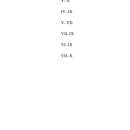
V–X
IV–IX
V–VII
VII–IX
VI–IX
VII–X