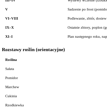
III–IV
Wysiewy wczesne (rzodkie
V
Sadzenie po frost (pomidor
VI–VIII
Podlewanie, zbiór, dosiew 
IX–X
Ostatnie zbiory, poplon (
XI–I
Plan następnego roku, na
Rozstawy roślin (orientacyjne)
Roślina
Sałata
Pomidor
Marchew
Cukinia
Rzodkiewka