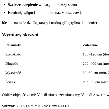
Szybsze ocieplenie
wiosną — dłuższy sezon
Kontrolę wilgoci
— dobre drenaż +
deszczówka
Idealne na małe działki, tarasy i trudną glebę (glina, kamienie).
Wymiary skrzyni
Parametr
Zalecenie
Szerokość
100–120 cm (dost
Długość
200–400 cm (mo
Wysokość
30–60 cm (min. 
Ścieżki
min. 50 cm międ
Oblicz objętość ziemi:
V = dł \times szer \times wys
V
=
d
ł
×
sz
er
×
Skrzynia 2×1×0,4 m =
0,8 m³
ziemi ≈ 800 l.