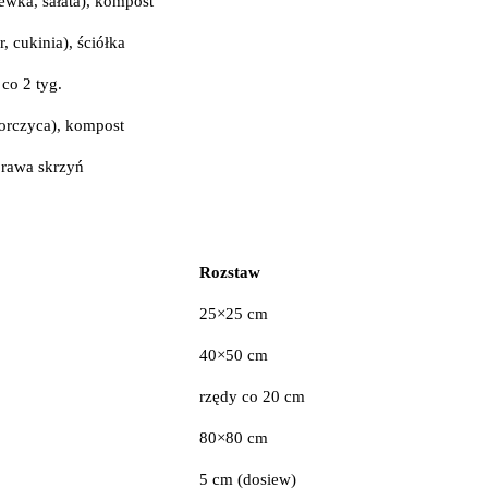
wka, sałata), kompost
, cukinia), ściółka
co 2 tyg.
gorczyca), kompost
prawa skrzyń
Rozstaw
25×25 cm
40×50 cm
rzędy co 20 cm
80×80 cm
5 cm (dosiew)