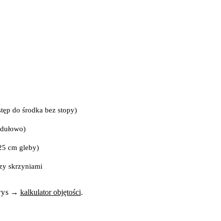
ęp do środka bez stopy)
dułowo)
25 cm gleby)
zy skrzyniami
w
y
s
→
kalkulator objętości
.