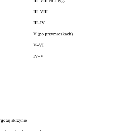
III–VIII co 2 tyg.
III–VIII
III–IV
V (po przymrozkach)
V–VI
IV–V
gotuj skrzynie