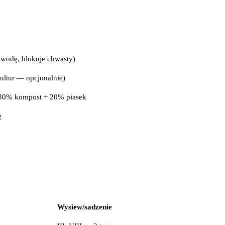
 wodę, blokuje chwasty)
ultur — opcjonalnie)
30% kompost + 20% piasek
ę
Wysiew/sadzenie