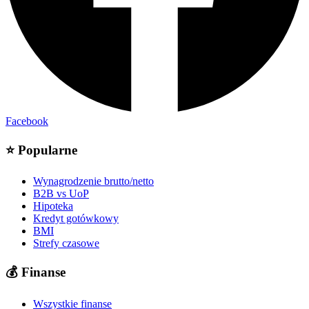
Facebook
⭐
Popularne
Wynagrodzenie brutto/netto
B2B vs UoP
Hipoteka
Kredyt gotówkowy
BMI
Strefy czasowe
💰
Finanse
Wszystkie finanse