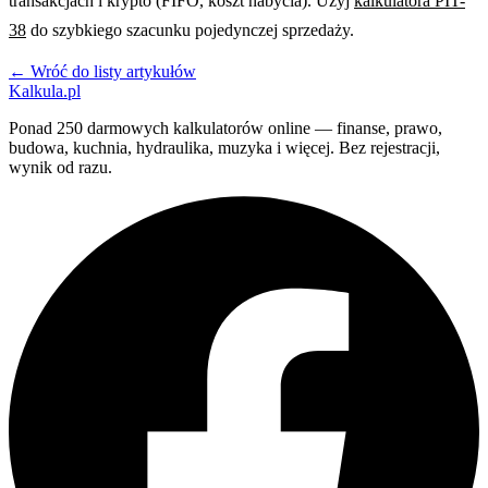
transakcjach i krypto (FIFO, koszt nabycia). Użyj
kalkulatora PIT-
38
do szybkiego szacunku pojedynczej sprzedaży.
← Wróć do listy artykułów
Kalkula.pl
Ponad 250 darmowych kalkulatorów online — finanse, prawo,
budowa, kuchnia, hydraulika, muzyka i więcej. Bez rejestracji,
wynik od razu.