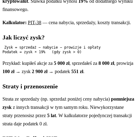
kryptowalut
. Stawka podatku wynosi
19%
od dodatniego wyniku
finansowego.
Kalkulator:
PIT-38
— cena nabycia, sprzedaży, koszty transakcji.
Jak liczyć zysk?
Zysk = sprzedaż − nabycie − prowizje i opłaty

Przykład: kupiłeś akcje za
5 000 zł
, sprzedałeś za
8 000 zł
, prowizja
100 zł
→ zysk
2 900 zł
→ podatek
551 zł
.
Straty i przenoszenie
Strata ze sprzedaży (np. sprzedaż poniżej ceny nabycia)
pomniejsza
zysk
z innych transakcji w tym samym roku. Niewykorzystane
straty przenosisz przez
5 lat
. W kalkulatorze pojedynczej transakcji
strata daje podatek 0 zł.