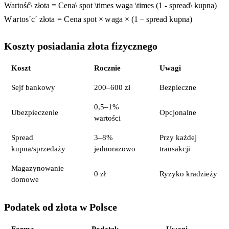
Wartość\ złota = Cena\ spot \times waga \times (1 - spread\ kupna)
W
a
r
t
o
s
ˊ
c
ˊ
z
ł
o
t
a
=
C
e
na
s
p
o
t
×
w
a
g
a
×
(
1
−
s
p
r
e
a
d
k
u
p
na
)
Koszty posiadania złota fizycznego
Koszt
Rocznie
Uwagi
Sejf bankowy
200–600 zł
Bezpieczne
0,5–1%
Ubezpieczenie
Opcjonalne
wartości
Spread
3–8%
Przy każdej
kupna/sprzedaży
jednorazowo
transakcji
Magazynowanie
0 zł
Ryzyko kradzieży
domowe
Podatek od złota w Polsce
Forma
Podatek
Uwagi