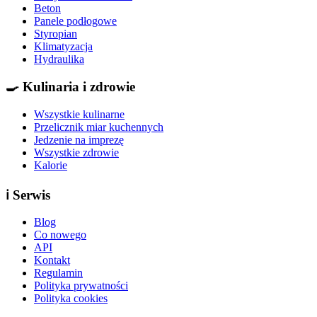
Beton
Panele podłogowe
Styropian
Klimatyzacja
Hydraulika
🍳
Kulinaria i zdrowie
Wszystkie kulinarne
Przelicznik miar kuchennych
Jedzenie na imprezę
Wszystkie zdrowie
Kalorie
ℹ️
Serwis
Blog
Co nowego
API
Kontakt
Regulamin
Polityka prywatności
Polityka cookies