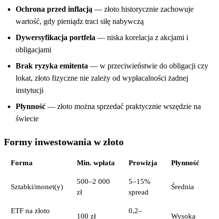
Ochrona przed inflacją
— złoto historycznie zachowuje
wartość, gdy pieniądz traci siłę nabywczą
Dywersyfikacja portfela
— niska korelacja z akcjami i
obligacjami
Brak ryzyka emitenta
— w przeciwieństwie do obligacji czy
lokat, złoto fizyczne nie zależy od wypłacalności żadnej
instytucji
Płynność
— złoto można sprzedać praktycznie wszędzie na
świecie
Formy inwestowania w złoto
Forma
Min. wpłata
Prowizja
Płynność
500–2 000
5–15%
Sztabki/monet(y)
Średnia
zł
spread
ETF na złoto
0,2–
100 zł
Wysoka