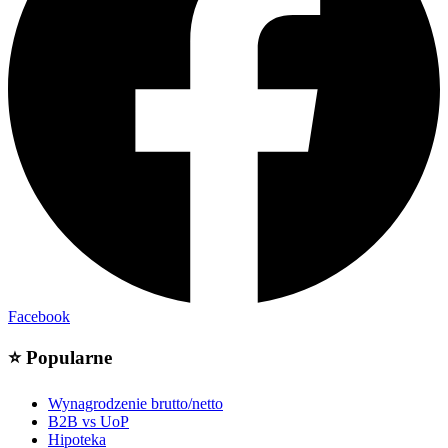
Facebook
⭐
Popularne
Wynagrodzenie brutto/netto
B2B vs UoP
Hipoteka