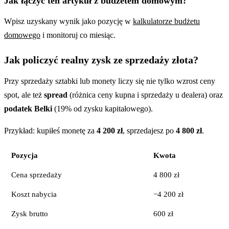
Jak łączyć ten artykuł z budżetem domowym?
Wpisz uzyskany wynik jako pozycję w
kalkulatorze budżetu
domowego
i monitoruj co miesiąc.
Jak policzyć realny zysk ze sprzedaży złota?
Przy sprzedaży sztabki lub monety liczy się nie tylko wzrost ceny
spot, ale też
spread
(różnica ceny kupna i sprzedaży u dealera) oraz
podatek Belki
(19% od zysku kapitałowego).
Przykład: kupiłeś monetę za
4 200 zł
, sprzedajesz po
4 800 zł
.
Pozycja
Kwota
Cena sprzedaży
4 800 zł
Koszt nabycia
−4 200 zł
Zysk brutto
600 zł