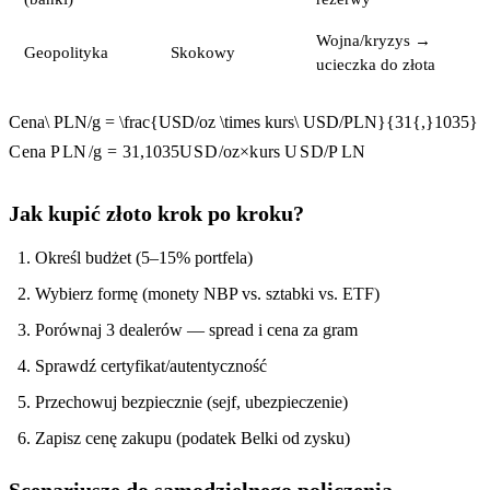
Wojna/kryzys →
Geopolityka
Skokowy
ucieczka do złota
Cena\ PLN/g = \frac{USD/oz \times kurs\ USD/PLN}{31{,}1035}
C
e
na
P
L
N
/
g
=
31
,
1035
U
S
D
/
oz
×
k
u
r
s
U
S
D
/
P
L
N
Jak kupić złoto krok po kroku?
Określ budżet (5–15% portfela)
Wybierz formę (monety NBP vs. sztabki vs. ETF)
Porównaj 3 dealerów — spread i cena za gram
Sprawdź certyfikat/autentyczność
Przechowuj bezpiecznie (sejf, ubezpieczenie)
Zapisz cenę zakupu (podatek Belki od zysku)
Scenariusze do samodzielnego policzenia