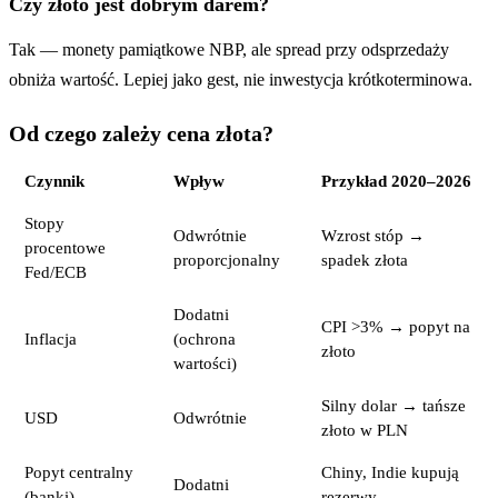
Czy złoto jest dobrym darem?
Tak — monety pamiątkowe NBP, ale spread przy odsprzedaży
obniża wartość. Lepiej jako gest, nie inwestycja krótkoterminowa.
Od czego zależy cena złota?
Czynnik
Wpływ
Przykład 2020–2026
Stopy
Odwrótnie
Wzrost stóp →
procentowe
proporcjonalny
spadek złota
Fed/ECB
Dodatni
CPI >3% → popyt na
Inflacja
(ochrona
złoto
wartości)
Silny dolar → tańsze
USD
Odwrótnie
złoto w PLN
Popyt centralny
Chiny, Indie kupują
Dodatni
(banki)
rezerwy