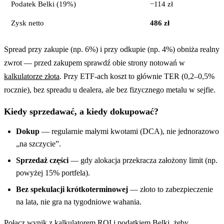
Podatek Belki (19%)
−114 zł
Zysk netto
486 zł
Spread przy zakupie (np. 6%) i przy odkupie (np. 4%) obniża realny
zwrot — przed zakupem sprawdź obie strony notowań w
kalkulatorze złota
. Przy ETF-ach koszt to głównie TER (0,2–0,5%
rocznie), bez spreadu u dealera, ale bez fizycznego metalu w sejfie.
Kiedy sprzedawać, a kiedy dokupować?
Dokup
— regularnie małymi kwotami (DCA), nie jednorazowo
„na szczycie”.
Sprzedaż części
— gdy alokacja przekracza założony limit (np.
powyżej 15% portfela).
Bez spekulacji krótkoterminowej
— złoto to zabezpieczenie
na lata, nie gra na tygodniowe wahania.
Połącz wynik z
kalkulatorem ROI
i
podatkiem Belki
, żeby