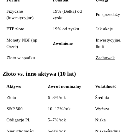
Fizyczne
19% (Belka) od
Po sprzedaży
(inwestycyjne)
zysku
ETF złoto
19% od zysku
Jak akcje
Monety NBP (np.
Inwestycyjne,
Zwolnione
Orzeł)
limit
Złoto w spadku
—
Zachowek
Złoto vs. inne aktywa (10 lat)
Aktywo
Zwrot nominalny
Volatilność
Złoto
6–8%/rok
Średnia
S&P 500
10–12%/rok
Wyższa
Obligacje PL
5–7%/rok
Niska
Nieruchomości
6–9%/rok
Niska-średnia