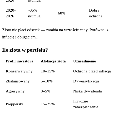
2020
skumul.
2020–
~35%
Dobra
+60%
2026
skumul.
ochrona
Złoto nie płaci odsetek — zarabia na wzroście ceny. Porównaj z
inflacją
i
obligacjami
.
Ile złota w portfelu?
Profil inwestora
Alokacja złota
Uzasadnienie
Konserwatywny
10–15%
Ochrona przed inflacją
Zbalansowany
5–10%
Dywersyfikacja
Agresywny
0–5%
Niska dywidenda
Fizyczne
Prepperski
15–25%
zabezpieczenie