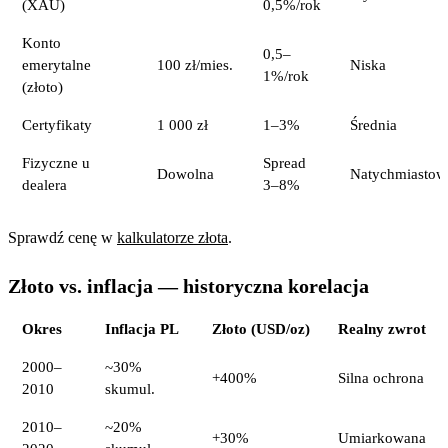
(XAU)
0,5%/rok
Konto
0,5–
emerytalne
100 zł/mies.
Niska
1%/rok
(złoto)
Certyfikaty
1 000 zł
1–3%
Średnia
Fizyczne u
Spread
Dowolna
Natychmiastow
dealera
3–8%
Sprawdź cenę w
kalkulatorze złota
.
Złoto vs. inflacja — historyczna korelacja
Okres
Inflacja PL
Złoto (USD/oz)
Realny zwrot
2000–
~30%
+400%
Silna ochrona
2010
skumul.
2010–
~20%
+30%
Umiarkowana