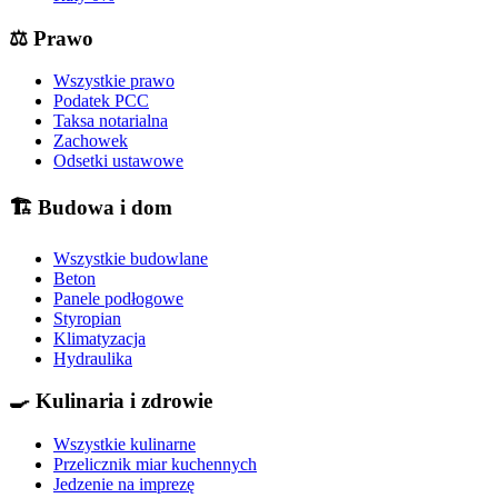
⚖️
Prawo
Wszystkie prawo
Podatek PCC
Taksa notarialna
Zachowek
Odsetki ustawowe
🏗️
Budowa i dom
Wszystkie budowlane
Beton
Panele podłogowe
Styropian
Klimatyzacja
Hydraulika
🍳
Kulinaria i zdrowie
Wszystkie kulinarne
Przelicznik miar kuchennych
Jedzenie na imprezę