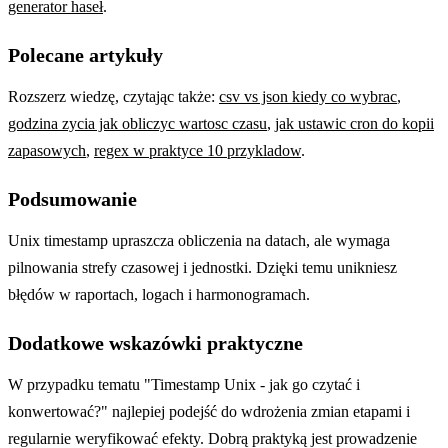
generator haseł
.
Polecane artykuły
Rozszerz wiedzę, czytając także:
csv vs json kiedy co wybrac
,
godzina zycia jak obliczyc wartosc czasu
,
jak ustawic cron do kopii
zapasowych
,
regex w praktyce 10 przykladow
.
Podsumowanie
Unix timestamp upraszcza obliczenia na datach, ale wymaga
pilnowania strefy czasowej i jednostki. Dzięki temu unikniesz
błędów w raportach, logach i harmonogramach.
Dodatkowe wskazówki praktyczne
W przypadku tematu "Timestamp Unix - jak go czytać i
konwertować?" najlepiej podejść do wdrożenia zmian etapami i
regularnie weryfikować efekty. Dobrą praktyką jest prowadzenie