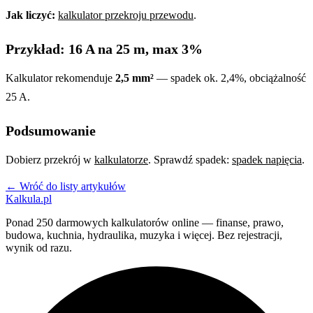
Jak liczyć:
kalkulator przekroju przewodu
.
Przykład: 16 A na 25 m, max 3%
Kalkulator rekomenduje
2,5 mm²
— spadek ok. 2,4%, obciążalność
25 A.
Podsumowanie
Dobierz przekrój w
kalkulatorze
. Sprawdź spadek:
spadek napięcia
.
← Wróć do listy artykułów
Kalkula.pl
Ponad 250 darmowych kalkulatorów online — finanse, prawo,
budowa, kuchnia, hydraulika, muzyka i więcej. Bez rejestracji,
wynik od razu.