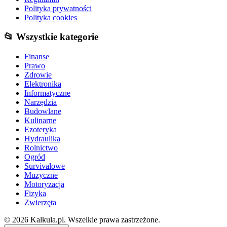
Polityka prywatności
Polityka cookies
📂 Wszystkie kategorie
Finanse
Prawo
Zdrowie
Elektronika
Informatyczne
Narzędzia
Budowlane
Kulinarne
Ezoteryka
Hydraulika
Rolnictwo
Ogród
Survivalowe
Muzyczne
Motoryzacja
Fizyka
Zwierzęta
© 2026 Kalkula.pl. Wszelkie prawa zastrzeżone.