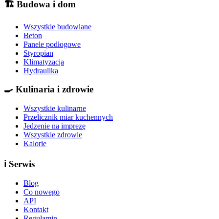
🏗️
Budowa i dom
Wszystkie budowlane
Beton
Panele podłogowe
Styropian
Klimatyzacja
Hydraulika
🍳
Kulinaria i zdrowie
Wszystkie kulinarne
Przelicznik miar kuchennych
Jedzenie na imprezę
Wszystkie zdrowie
Kalorie
ℹ️
Serwis
Blog
Co nowego
API
Kontakt
Regulamin