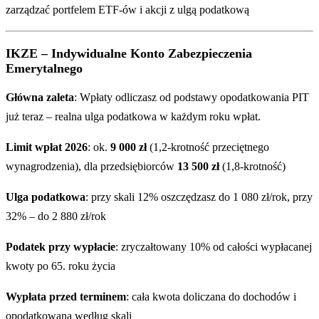
zarządzać portfelem ETF-ów i akcji z ulgą podatkową
IKZE – Indywidualne Konto Zabezpieczenia
Emerytalnego
Główna zaleta
: Wpłaty odliczasz od podstawy opodatkowania PIT
już teraz – realna ulga podatkowa w każdym roku wpłat.
Limit wpłat 2026
: ok.
9 000 zł
(1,2-krotność przeciętnego
wynagrodzenia), dla przedsiębiorców
13 500 zł
(1,8-krotność)
Ulga podatkowa
: przy skali 12% oszczędzasz do 1 080 zł/rok, przy
32% – do 2 880 zł/rok
Podatek przy wypłacie
: zryczałtowany 10% od całości wypłacanej
kwoty po 65. roku życia
Wypłata przed terminem
: cała kwota doliczana do dochodów i
opodatkowana według skali