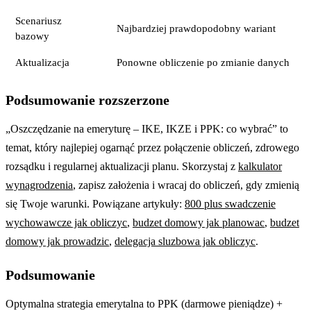
Scenariusz
Najbardziej prawdopodobny wariant
bazowy
Aktualizacja
Ponowne obliczenie po zmianie danych
Podsumowanie rozszerzone
„Oszczędzanie na emeryturę – IKE, IKZE i PPK: co wybrać” to
temat, który najlepiej ogarnąć przez połączenie obliczeń, zdrowego
rozsądku i regularnej aktualizacji planu. Skorzystaj z
kalkulator
wynagrodzenia
, zapisz założenia i wracaj do obliczeń, gdy zmienią
się Twoje warunki. Powiązane artykuły:
800 plus swadczenie
wychowawcze jak obliczyc
,
budzet domowy jak planowac
,
budzet
domowy jak prowadzic
,
delegacja sluzbowa jak obliczyc
.
Podsumowanie
Optymalna strategia emerytalna to PPK (darmowe pieniądze) +