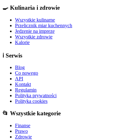
🍳
Kulinaria i zdrowie
Wszystkie kulinarne
Przelicznik miar kuchennych
Jedzenie na imprezę
Wszystkie zdrowie
Kalorie
ℹ️
Serwis
Blog
Co nowego
API
Kontakt
Regulamin
Polityka prywatności
Polityka cookies
📂 Wszystkie kategorie
Finanse
Prawo
Zdrowie