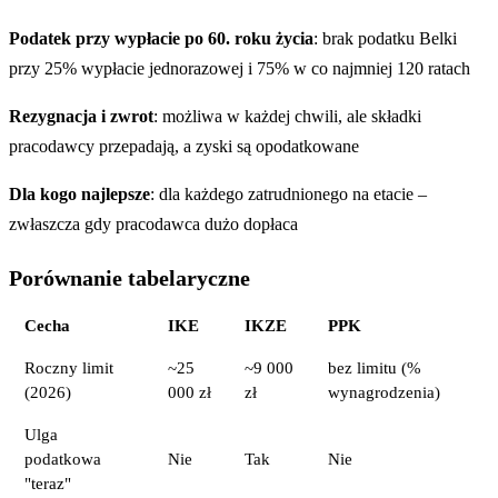
Podatek przy wypłacie po 60. roku życia
: brak podatku Belki
przy 25% wypłacie jednorazowej i 75% w co najmniej 120 ratach
Rezygnacja i zwrot
: możliwa w każdej chwili, ale składki
pracodawcy przepadają, a zyski są opodatkowane
Dla kogo najlepsze
: dla każdego zatrudnionego na etacie –
zwłaszcza gdy pracodawca dużo dopłaca
Porównanie tabelaryczne
Cecha
IKE
IKZE
PPK
Roczny limit
~25
~9 000
bez limitu (%
(2026)
000 zł
zł
wynagrodzenia)
Ulga
podatkowa
Nie
Tak
Nie
"teraz"