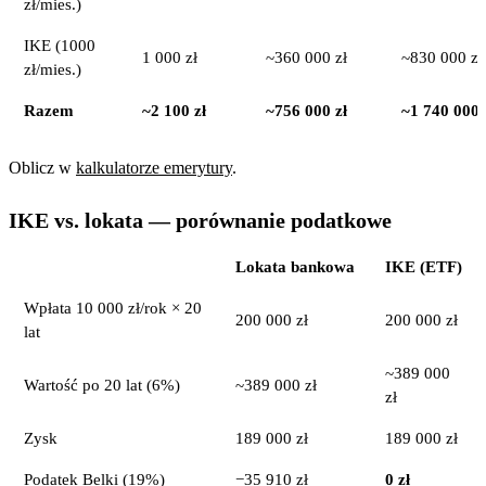
zł/mies.)
IKE (1000
1 000 zł
~360 000 zł
~830 000 zł
zł/mies.)
Razem
~2 100 zł
~756 000 zł
~1 740 000 
Oblicz w
kalkulatorze emerytury
.
IKE vs. lokata — porównanie podatkowe
Lokata bankowa
IKE (ETF)
Wpłata 10 000 zł/rok × 20
200 000 zł
200 000 zł
lat
~389 000
Wartość po 20 lat (6%)
~389 000 zł
zł
Zysk
189 000 zł
189 000 zł
Podatek Belki (19%)
−35 910 zł
0 zł