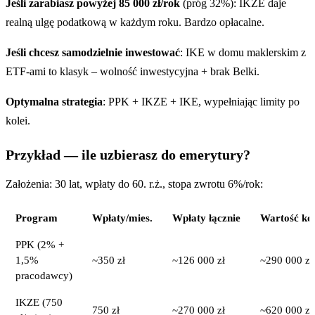
Jeśli zarabiasz powyżej 85 000 zł/rok
(próg 32%): IKZE daje
realną ulgę podatkową w każdym roku. Bardzo opłacalne.
Jeśli chcesz samodzielnie inwestować
: IKE w domu maklerskim z
ETF-ami to klasyk – wolność inwestycyjna + brak Belki.
Optymalna strategia
: PPK + IKZE + IKE, wypełniając limity po
kolei.
Przykład — ile uzbierasz do emerytury?
Założenia: 30 lat, wpłaty do 60. r.ż., stopa zwrotu 6%/rok:
Program
Wpłaty/mies.
Wpłaty łącznie
Wartość ko
PPK (2% +
1,5%
~350 zł
~126 000 zł
~290 000 zł
pracodawcy)
IKZE (750
750 zł
~270 000 zł
~620 000 zł