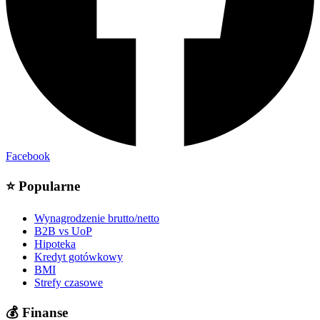
Facebook
⭐
Popularne
Wynagrodzenie brutto/netto
B2B vs UoP
Hipoteka
Kredyt gotówkowy
BMI
Strefy czasowe
💰
Finanse