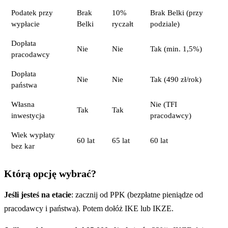
Podatek przy
Brak
10%
Brak Belki (przy
wypłacie
Belki
ryczałt
podziale)
Dopłata
Nie
Nie
Tak (min. 1,5%)
pracodawcy
Dopłata
Nie
Nie
Tak (490 zł/rok)
państwa
Własna
Nie (TFI
Tak
Tak
inwestycja
pracodawcy)
Wiek wypłaty
60 lat
65 lat
60 lat
bez kar
Którą opcję wybrać?
Jeśli jesteś na etacie
: zacznij od PPK (bezpłatne pieniądze od
pracodawcy i państwa). Potem dołóż IKE lub IKZE.