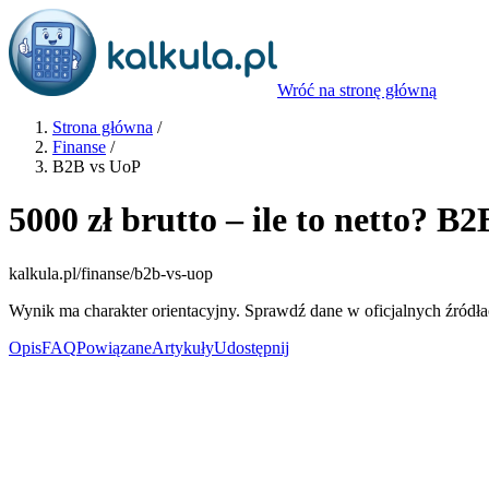
Wróć na stronę główną
Strona główna
/
Finanse
/
B2B vs UoP
5000 zł brutto – ile to netto? B
kalkula.pl
/finanse/b2b-vs-uop
Wynik ma charakter orientacyjny. Sprawdź dane w oficjalnych źródła
Opis
FAQ
Powiązane
Artykuły
Udostępnij