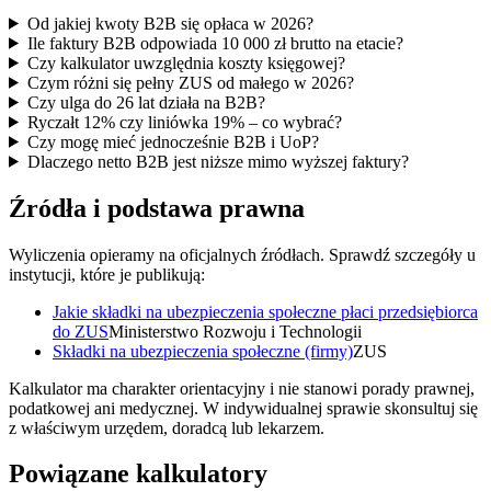
Od jakiej kwoty B2B się opłaca w 2026?
Ile faktury B2B odpowiada 10 000 zł brutto na etacie?
Czy kalkulator uwzględnia koszty księgowej?
Czym różni się pełny ZUS od małego w 2026?
Czy ulga do 26 lat działa na B2B?
Ryczałt 12% czy liniówka 19% – co wybrać?
Czy mogę mieć jednocześnie B2B i UoP?
Dlaczego netto B2B jest niższe mimo wyższej faktury?
Źródła i podstawa prawna
Wyliczenia opieramy na oficjalnych źródłach. Sprawdź szczegóły u
instytucji, które je publikują:
Jakie składki na ubezpieczenia społeczne płaci przedsiębiorca
do ZUS
Ministerstwo Rozwoju i Technologii
Składki na ubezpieczenia społeczne (firmy)
ZUS
Kalkulator ma charakter orientacyjny i nie stanowi porady prawnej,
podatkowej ani medycznej. W indywidualnej sprawie skonsultuj się
z właściwym urzędem, doradcą lub lekarzem.
Powiązane kalkulatory