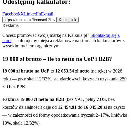
Udostępnij kalkulator:
Facebook
X
LinkedIn
E-mail
Kopiuj link
Reklama
Chcesz promować swoją markę na Kalkula.pl?
Skontaktuj się z
nami
— oferujemy miejsca reklamowe na stronach kalkulatorów z
wysokim ruchem organicznym.
19 000 zł brutto – ile to netto na UoP i B2B?
19 000 zł brutto na UoP
to
12 053,54 zł netto
(na rękę) w 2026
roku — przy skali 12/32%, standardowych kosztach uzyskania 250
zł i bez PPK.
Faktura 19 000 zł netto na B2B
(bez VAT, pełny ZUS, bez
kosztów działalności) daje od
12 454,91
do
16 045,20 zł
na czysto
— w zależności od formy opodatkowania (ryczałt 2–17%, liniówka
19%, skala 12/32%).