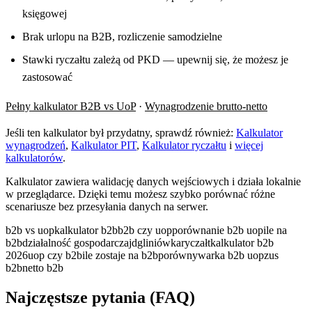
księgowej
Brak urlopu na B2B, rozliczenie samodzielne
Stawki ryczałtu zależą od PKD — upewnij się, że możesz je
zastosować
Pełny kalkulator B2B vs UoP
·
Wynagrodzenie brutto-netto
Jeśli ten kalkulator był przydatny, sprawdź również:
Kalkulator
wynagrodzeń
,
Kalkulator PIT
,
Kalkulator ryczałtu
i
więcej
kalkulatorów
.
Kalkulator zawiera walidację danych wejściowych i działa lokalnie
w przeglądarce. Dzięki temu możesz szybko porównać różne
scenariusze bez przesyłania danych na serwer.
b2b vs uop
kalkulator b2b
b2b czy uop
porównanie b2b uop
ile na
b2b
działalność gospodarcza
jdg
liniówka
ryczałt
kalkulator b2b
2026
uop czy b2b
ile zostaje na b2b
porównywarka b2b uop
zus
b2b
netto b2b
Najczęstsze pytania (FAQ)