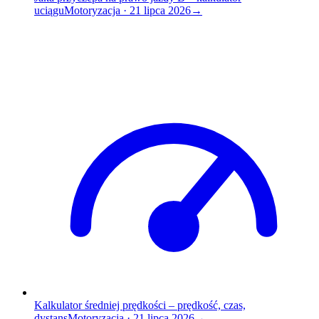
uciągu
Motoryzacja
·
21 lipca 2026
→
Kalkulator średniej prędkości – prędkość, czas,
dystans
Motoryzacja
·
21 lipca 2026
→