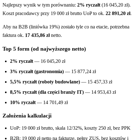
Najlepszy wynik w tym porównaniu:
2% ryczałt
(16 045,20 zł).
Koszt pracodawcy przy 19 000 zł brutto UoP to ok.
22 891,20 zł
.
Aby na B2B (liniówka 19%) zostało tyle co na etacie, potrzebna
faktura ok.
17 435,86 zł
netto.
Top 5 form (od najwyższego netto)
2% ryczałt
— 16 045,20 zł
3% ryczałt (gastronomia)
— 15 877,24 zł
5,5% ryczałt (roboty budowlane)
— 15 457,33 zł
8,5% ryczałt (dla części branży IT)
— 14 953,43 zł
10% ryczałt
— 14 701,49 zł
Założenia kalkulacji
UoP: 19 000 zł brutto, skala 12/32%, koszty 250 zł, bez PPK
B2B: 19 000 zł netto na fakturze, pełny ZUS, bez kosztów i