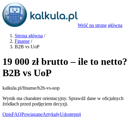
Wróć na stronę główną
Strona główna
/
Finanse
/
B2B vs UoP
19 000 zł brutto – ile to netto?
B2B vs UoP
kalkula.pl
/finanse/b2b-vs-uop
Wynik ma charakter orientacyjny. Sprawdź dane w oficjalnych
źródłach przed podjęciem decyzji.
Opis
FAQ
Powiązane
Artykuły
Udostępnij