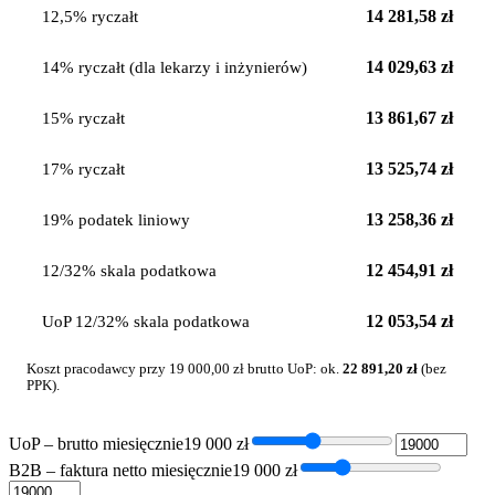
14 281,58 zł
12,5% ryczałt
14 029,63 zł
14% ryczałt (dla lekarzy i inżynierów)
13 861,67 zł
15% ryczałt
13 525,74 zł
17% ryczałt
13 258,36 zł
19% podatek liniowy
12 454,91 zł
12/32% skala podatkowa
12 053,54 zł
UoP 12/32% skala podatkowa
Koszt pracodawcy przy
19 000,00 zł
brutto UoP: ok.
22 891,20 zł
(bez
PPK).
UoP – brutto miesięcznie
19 000
zł
B2B – faktura netto miesięcznie
19 000
zł