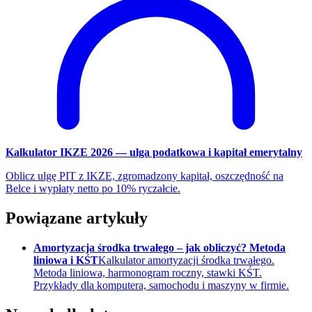
Kalkulator IKZE 2026 — ulga podatkowa i kapitał emerytalny
Oblicz ulgę PIT z IKZE, zgromadzony kapitał, oszczędność na
Belce i wypłaty netto po 10% ryczałcie.
Powiązane artykuły
Amortyzacja środka trwałego – jak obliczyć? Metoda
liniowa i KŚT
Kalkulator amortyzacji środka trwałego.
Metoda liniowa, harmonogram roczny, stawki KŚT.
Przykłady dla komputera, samochodu i maszyny w firmie.