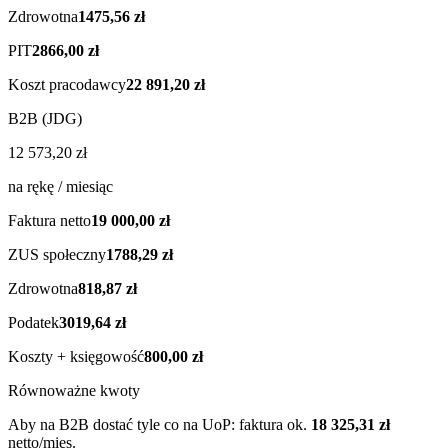
Zdrowotna
1475,56 zł
PIT
2866,00 zł
Koszt pracodawcy
22 891,20 zł
B2B (JDG)
12 573,20 zł
na rękę / miesiąc
Faktura netto
19 000,00 zł
ZUS społeczny
1788,29 zł
Zdrowotna
818,87 zł
Podatek
3019,64 zł
Koszty + księgowość
800,00 zł
Równoważne kwoty
Aby na B2B dostać tyle co na UoP: faktura ok.
18 325,31 zł
netto/mies.