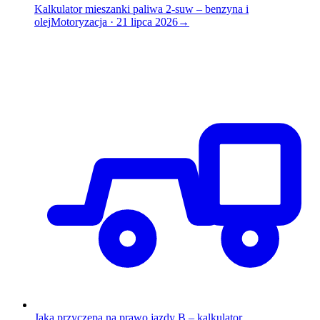
Kalkulator mieszanki paliwa 2-suw – benzyna i
olej
Motoryzacja
·
21 lipca 2026
→
Jaka przyczepa na prawo jazdy B – kalkulator