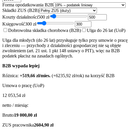
Forma opodatkowania B2B
Składki ZUS (B2B)
Koszty działalności
500
zł
Księgowość
300
zł
Dobrowolna składka chorobowa (B2B)
Ulga do 26 lat (UoP)
Ulga dla młodych (do 26 lat) przysługuje tylko przy umowie o pracę
i zleceniu — przychody z działalności gospodarczej nie są objęte
zwolnieniem (art. 21 ust. 1 pkt 148 ustawy o PIT), więc na B2B
podatek płacisz na zasadach ogólnych.
B2B wypada lepiej
Różnica:
+
519,66 zł
/mies.
(
+
6235,92 zł
/rok) na korzyść
B2B
Umowa o pracę (UoP)
12 053,54 zł
netto / miesiąc
Brutto
19 000,00 zł
ZUS pracownika
2604,90 zł