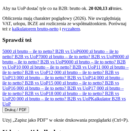
Aby na UoP dostać tyle co na B2B: brutto ok.
20 020,13 zł
/mies.
Obliczenia mają charakter poglądowy (2026). Nie uwzględniają
VAT, urlopu, IKZE ani rozliczenia ze współmałżonkiem. Porównaj
też z
kalkulatorem brutto-netto
i
ryczałtem
.
Sprawdź też
5000 zł brutto – ile to netto? B2B vs UoP
6000 zł brutto – ile to
netto? B2B vs UoP
7000 zł brutto – ile to netto? B2B vs UoP
8000 zł
brutto – ile to netto? B2B vs UoP
9000 zł brutto – ile to netto? B2B
vs UoP
10 000 zł brutto – ile to netto? B2B vs UoP
11 000 zł brutto –
ile to netto? B2B vs UoP
12 000 zł brutto – ile to netto? B2B vs
UoP
13 000 zł brutto – ile to netto? B2B vs UoP
14 000 zł brutto –
ile to netto? B2B vs UoP
15 000 zł brutto – ile to netto? B2B vs
UoP
16 000 zł brutto – ile to netto? B2B vs UoP
17 000 zł brutto –
ile to netto? B2B vs UoP
18 000 zł brutto – ile to netto? B2B vs
UoP
20 000 zł brutto – ile to netto? B2B vs UoP
Kalkulator B2B vs
UoP
Drukuj / PDF
Użyj „Zapisz jako PDF” w oknie drukowania przeglądarki (Ctrl+P).