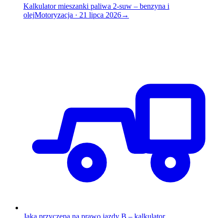
Kalkulator mieszanki paliwa 2-suw – benzyna i
olej
Motoryzacja
·
21 lipca 2026
→
Jaka przyczepa na prawo jazdy B – kalkulator