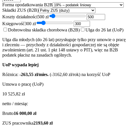
Forma opodatkowania B2B
Składki ZUS (B2B)
Koszty działalności
500
zł
Księgowość
300
zł
Dobrowolna składka chorobowa (B2B)
Ulga do 26 lat (UoP)
Ulga dla młodych (do 26 lat) przysługuje tylko przy umowie o pracę
i zleceniu — przychody z działalności gospodarczej nie są objęte
zwolnieniem (art. 21 ust. 1 pkt 148 ustawy o PIT), więc na B2B
podatek płacisz na zasadach ogólnych.
UoP wypada lepiej
Różnica:
-263,55 zł
/mies.
(
-3162,60 zł
/rok) na korzyść
UoP
Umowa o pracę (UoP)
10 525,82 zł
netto / miesiąc
Brutto
16 000,00 zł
ZUS pracownika
2193,60 zł