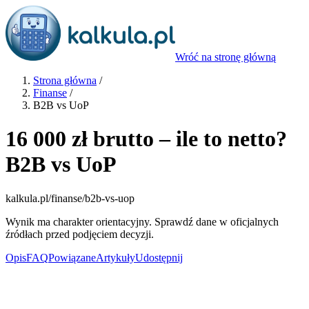
Wróć na stronę główną
Strona główna
/
Finanse
/
B2B vs UoP
16 000 zł brutto – ile to netto?
B2B vs UoP
kalkula.pl
/finanse/b2b-vs-uop
Wynik ma charakter orientacyjny. Sprawdź dane w oficjalnych
źródłach przed podjęciem decyzji.
Opis
FAQ
Powiązane
Artykuły
Udostępnij