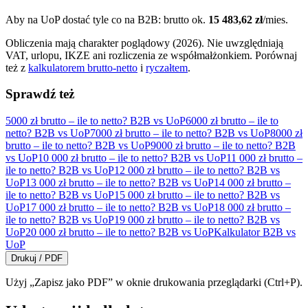
Aby na UoP dostać tyle co na B2B: brutto ok.
15 483,62 zł
/mies.
Obliczenia mają charakter poglądowy (2026). Nie uwzględniają
VAT, urlopu, IKZE ani rozliczenia ze współmałżonkiem. Porównaj
też z
kalkulatorem brutto-netto
i
ryczałtem
.
Sprawdź też
5000 zł brutto – ile to netto? B2B vs UoP
6000 zł brutto – ile to
netto? B2B vs UoP
7000 zł brutto – ile to netto? B2B vs UoP
8000 zł
brutto – ile to netto? B2B vs UoP
9000 zł brutto – ile to netto? B2B
vs UoP
10 000 zł brutto – ile to netto? B2B vs UoP
11 000 zł brutto –
ile to netto? B2B vs UoP
12 000 zł brutto – ile to netto? B2B vs
UoP
13 000 zł brutto – ile to netto? B2B vs UoP
14 000 zł brutto –
ile to netto? B2B vs UoP
15 000 zł brutto – ile to netto? B2B vs
UoP
17 000 zł brutto – ile to netto? B2B vs UoP
18 000 zł brutto –
ile to netto? B2B vs UoP
19 000 zł brutto – ile to netto? B2B vs
UoP
20 000 zł brutto – ile to netto? B2B vs UoP
Kalkulator B2B vs
UoP
Drukuj / PDF
Użyj „Zapisz jako PDF” w oknie drukowania przeglądarki (Ctrl+P).