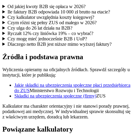
Od jakiej kwoty B2B się opłaca w 2026?
Ile faktury B2B odpowiada 10 000 zł brutto na etacie?
Czy kalkulator uwzględnia koszty księgowej?
Czym różni się pełny ZUS od małego w 2026?
Czy ulga do 26 lat działa na B2B?
Ryczałt 12% czy liniówka 19% – co wybrać?
Czy mogę mieć jednocześnie B2B i UoP?
Dlaczego netto B2B jest niższe mimo wyższej faktury?
Źródła i podstawa prawna
Wyliczenia opieramy na oficjalnych źródłach. Sprawdź szczegóły u
instytucji, które je publikują:
Jakie składki na ubezpieczenia społeczne płaci przedsiębiorca
do ZUS
Ministerstwo Rozwoju i Technologii
Składki na ubezpieczenia społeczne (firmy)
ZUS
Kalkulator ma charakter orientacyjny i nie stanowi porady prawnej,
podatkowej ani medycznej. W indywidualnej sprawie skonsultuj się
z właściwym urzędem, doradcą lub lekarzem.
Powiązane kalkulatory