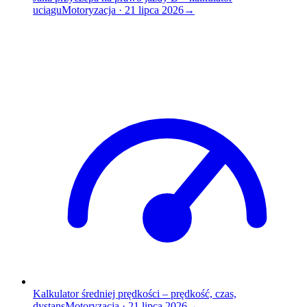
uciągu
Motoryzacja
·
21 lipca 2026
→
Kalkulator średniej prędkości – prędkość, czas,
dystans
Motoryzacja
·
21 lipca 2026
→