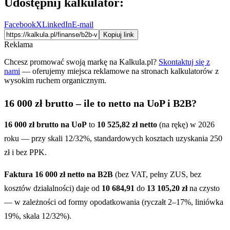
Udostępnij kalkulator:
Facebook
X
LinkedIn
E-mail
Kopiuj link
Reklama
Chcesz promować swoją markę na Kalkula.pl?
Skontaktuj się z
nami
— oferujemy miejsca reklamowe na stronach kalkulatorów z
wysokim ruchem organicznym.
16 000 zł brutto – ile to netto na UoP i B2B?
16 000 zł brutto na UoP
to
10 525,82 zł netto
(na rękę) w 2026
roku — przy skali 12/32%, standardowych kosztach uzyskania 250
zł i bez PPK.
Faktura 16 000 zł netto na B2B
(bez VAT, pełny ZUS, bez
kosztów działalności) daje od
10 684,91
do
13 105,20 zł
na czysto
— w zależności od formy opodatkowania (ryczałt 2–17%, liniówka
19%, skala 12/32%).