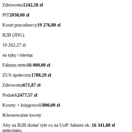
Zdrowotna
1242,58 zł
PIT
2038,00 zł
Koszt pracodawcy
19 276,80 zł
B2B (JDG)
10 262,27 zł
na rękę / miesiąc
Faktura netto
16 000,00 zł
ZUS społeczny
1788,29 zł
Zdrowotna
671,87 zł
Podatek
2477,57 zł
Koszty + księgowość
800,00 zł
Równoważne kwoty
Aby na B2B dostać tyle co na UoP: faktura ok.
16 341,88 zł
netto/mies.