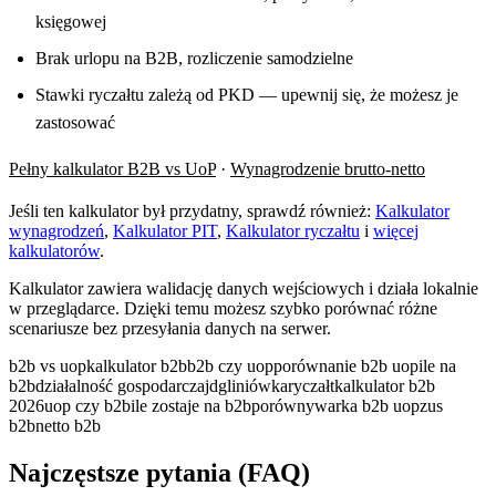
księgowej
Brak urlopu na B2B, rozliczenie samodzielne
Stawki ryczałtu zależą od PKD — upewnij się, że możesz je
zastosować
Pełny kalkulator B2B vs UoP
·
Wynagrodzenie brutto-netto
Jeśli ten kalkulator był przydatny, sprawdź również:
Kalkulator
wynagrodzeń
,
Kalkulator PIT
,
Kalkulator ryczałtu
i
więcej
kalkulatorów
.
Kalkulator zawiera walidację danych wejściowych i działa lokalnie
w przeglądarce. Dzięki temu możesz szybko porównać różne
scenariusze bez przesyłania danych na serwer.
b2b vs uop
kalkulator b2b
b2b czy uop
porównanie b2b uop
ile na
b2b
działalność gospodarcza
jdg
liniówka
ryczałt
kalkulator b2b
2026
uop czy b2b
ile zostaje na b2b
porównywarka b2b uop
zus
b2b
netto b2b
Najczęstsze pytania (FAQ)