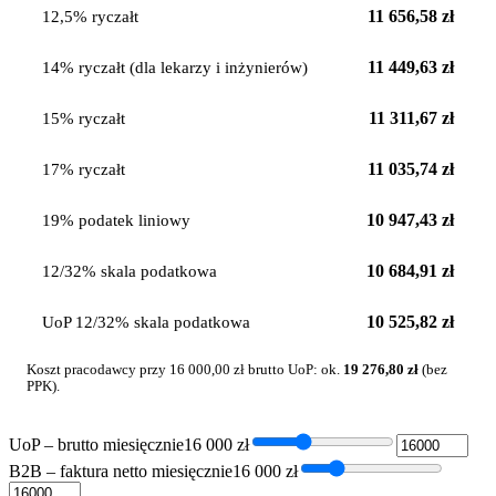
11 656,58 zł
12,5% ryczałt
11 449,63 zł
14% ryczałt (dla lekarzy i inżynierów)
11 311,67 zł
15% ryczałt
11 035,74 zł
17% ryczałt
10 947,43 zł
19% podatek liniowy
10 684,91 zł
12/32% skala podatkowa
10 525,82 zł
UoP 12/32% skala podatkowa
Koszt pracodawcy przy
16 000,00 zł
brutto UoP: ok.
19 276,80 zł
(bez
PPK).
UoP – brutto miesięcznie
16 000
zł
B2B – faktura netto miesięcznie
16 000
zł