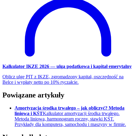
Kalkulator IKZE 2026 — ulga podatkowa i kapitał emerytalny
Oblicz ulgę PIT z IKZE, zgromadzony kapitał, oszczędność na
Belce i wypłaty netto po 10% ryczałcie.
Powiązane artykuły
Amortyzacja środka trwałego – jak obliczyć? Metoda
liniowa i KŚT
Kalkulator amortyzacji środka trwałego.
Metoda liniowa, harmonogram roczny, stawki KŚT.
Przykłady dla komputera, samochodu i maszyny w firmie.