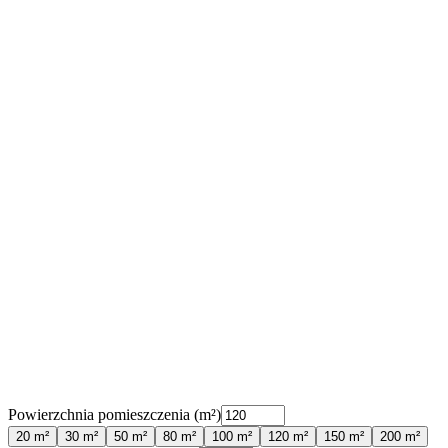
Powierzchnia pomieszczenia (m²)
20
m²
30
m²
50
m²
80
m²
100
m²
120
m²
150
m²
200
m²