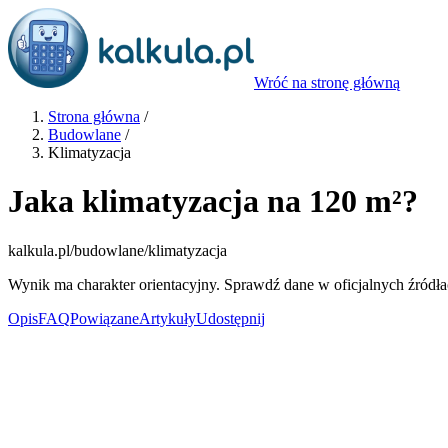
Wróć na stronę główną
Strona główna
/
Budowlane
/
Klimatyzacja
Jaka klimatyzacja na 120 m²?
kalkula.pl
/budowlane/klimatyzacja
Wynik ma charakter orientacyjny. Sprawdź dane w oficjalnych źródła
Opis
FAQ
Powiązane
Artykuły
Udostępnij