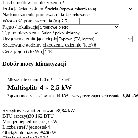
Liczba osób w pomieszczeniu
Izolacja ścian / okien
Nasłonecznienie pomieszczenia
Wysokość pomieszczenia (m)
Piętro / lokalizacja
Typ pomieszczenia
Urządzenia emitujące ciepło
Szacowane godziny chłodzenia dziennie (lato)
Cena prądu (zł/kWh)
Dobór mocy klimatyzacji
Mieszkanie / dom 120 m² — 4 stref
Multisplit: 4 × 2,5 kW
Łączna moc zainstalowana:
10
kW
·
szczytowe zapotrzebowanie:
8,84
k
Szczytowe zapotrzebowanie
8,84
kW
BTU (szczyt)
30 162
BTU
Moc jednej jednostki
2,5
kW
Liczba stref / jednostek
4
Obciążenie bazowe
8400
W