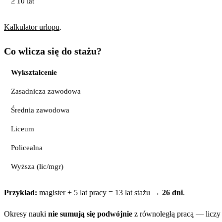
≥ 10 lat
Kalkulator urlopu
.
Co wlicza się do stażu?
Wykształcenie
Zasadnicza zawodowa
Średnia zawodowa
Liceum
Policealna
Wyższa (lic/mgr)
Przykład:
magister + 5 lat pracy = 13 lat stażu →
26 dni
.
Okresy nauki
nie sumują się podwójnie
z równoległą pracą — liczy s