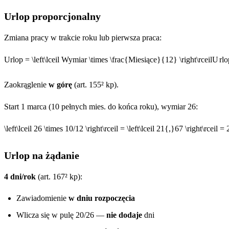
Urlop proporcjonalny
Zmiana pracy w trakcie roku lub pierwsza praca:
Urlop = \left\lceil Wymiar \times \frac{Miesiące}{12} \right\rceil
U
r
l
o
Zaokrąglenie
w górę
(art. 155² kp).
Start 1 marca (10 pełnych mies. do końca roku), wymiar 26:
\left\lceil 26 \times 10/12 \right\rceil = \left\lceil 21{,}67 \right\rceil = 
Urlop na żądanie
4 dni/rok
(art. 167² kp):
Zawiadomienie
w dniu rozpoczęcia
Wlicza się w pulę 20/26 —
nie dodaje
dni