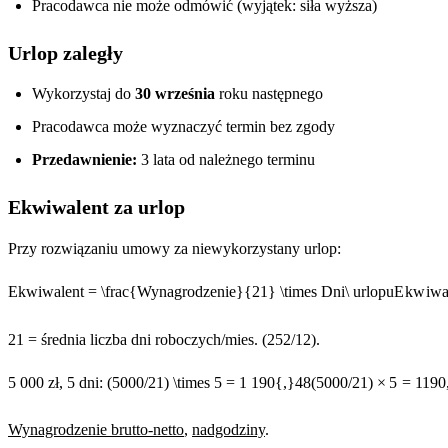
Pracodawca nie może odmówić (wyjątek: siła wyższa)
Urlop zaległy
Wykorzystaj do
30 września
roku następnego
Pracodawca może wyznaczyć termin bez zgody
Przedawnienie:
3 lata od należnego terminu
Ekwiwalent za urlop
Przy rozwiązaniu umowy za niewykorzystany urlop:
Ekwiwalent = \frac{Wynagrodzenie}{21} \times Dni\ urlopu
E
k
w
i
w
21 = średnia liczba dni roboczych/mies. (252/12).
5 000 zł, 5 dni:
(5000/21) \times 5 = 1 190{,}48
(
5000/21
)
×
5
=
1190
Wynagrodzenie brutto-netto
,
nadgodziny
.