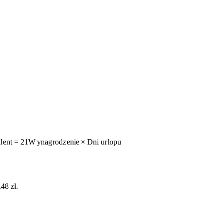
a
l
e
n
t
=
21
W
y
na
g
r
o
d
z
e
ni
e
×
D
ni
u
r
l
o
p
u
,
48
zł.