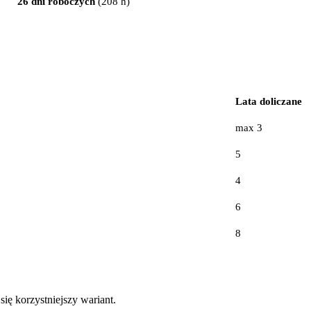
26 dni roboczych
(208 h)
Lata doliczane
max 3
5
4
6
8
ię korzystniejszy wariant.