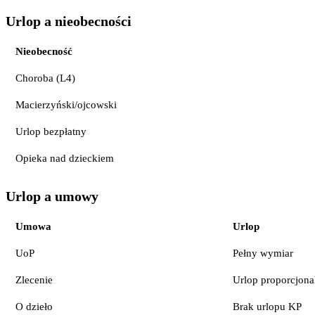
Urlop a nieobecności
Nieobecność
Choroba (L4)
Macierzyński/ojcowski
Urlop bezpłatny
Opieka nad dzieckiem
Urlop a umowy
Umowa
Urlop
UoP
Pełny wymiar
Zlecenie
Urlop proporcjonal
O dzieło
Brak urlopu KP