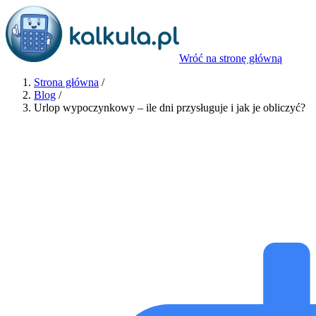
Wróć na stronę główną
Strona główna
/
Blog
/
Urlop wypoczynkowy – ile dni przysługuje i jak je obliczyć?