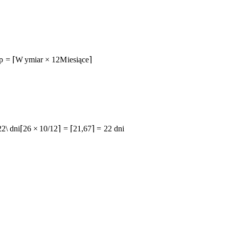
p
=
⌈
W
y
mia
r
×
12
M
i
es
i
ą
ce
⌉
22\ dni
⌈
26
×
10/12
⌉
=
⌈
21
,
67
⌉
=
22
d
ni