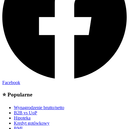
Facebook
⭐
Popularne
Wynagrodzenie brutto/netto
B2B vs UoP
Hipoteka
Kredyt gotówkowy
BMI