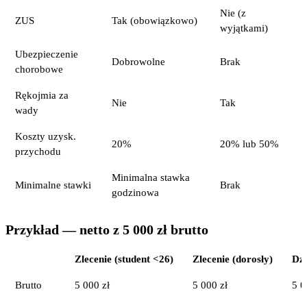
Nie (z
ZUS
Tak (obowiązkowo)
wyjątkami)
Ubezpieczenie
Dobrowolne
Brak
chorobowe
Rękojmia za
Nie
Tak
wady
Koszty uzysk.
20%
20% lub 50%
przychodu
Minimalna stawka
Minimalne stawki
Brak
godzinowa
Przykład — netto z 5 000 zł brutto
Zlecenie (student <26)
Zlecenie (dorosły)
Dzi
Brutto
5 000 zł
5 000 zł
5 0