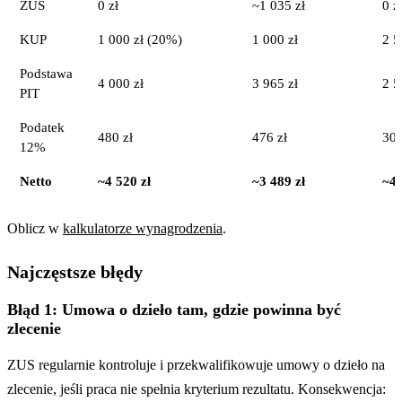
ZUS
0 zł
~1 035 zł
0 z
KUP
1 000 zł (20%)
1 000 zł
2 5
Podstawa
4 000 zł
3 965 zł
2 5
PIT
Podatek
480 zł
476 zł
300
12%
Netto
~4 520 zł
~3 489 zł
~4 
Oblicz w
kalkulatorze wynagrodzenia
.
Najczęstsze błędy
Błąd 1: Umowa o dzieło tam, gdzie powinna być
zlecenie
ZUS regularnie kontroluje i przekwalifikowuje umowy o dzieło na
zlecenie, jeśli praca nie spełnia kryterium rezultatu. Konsekwencja: