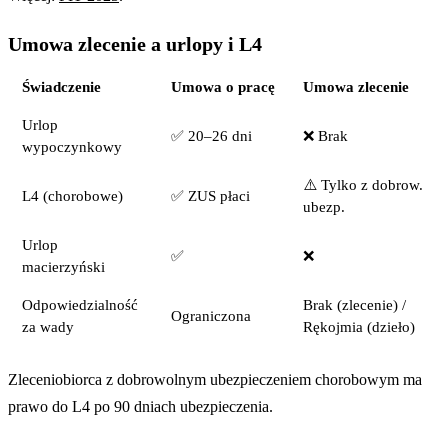
Umowa zlecenie a urlopy i L4
Świadczenie
Umowa o pracę
Umowa zlecenie
Urlop
✅ 20–26 dni
❌ Brak
wypoczynkowy
⚠️ Tylko z dobrow.
L4 (chorobowe)
✅ ZUS płaci
ubezp.
Urlop
✅
❌
macierzyński
Odpowiedzialność
Brak (zlecenie) /
Ograniczona
za wady
Rękojmia (dzieło)
Zleceniobiorca z dobrowolnym ubezpieczeniem chorobowym ma
prawo do L4 po 90 dniach ubezpieczenia.