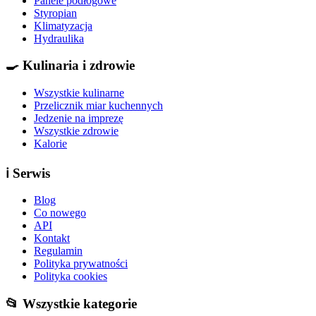
Panele podłogowe
Styropian
Klimatyzacja
Hydraulika
🍳
Kulinaria i zdrowie
Wszystkie kulinarne
Przelicznik miar kuchennych
Jedzenie na imprezę
Wszystkie zdrowie
Kalorie
ℹ️
Serwis
Blog
Co nowego
API
Kontakt
Regulamin
Polityka prywatności
Polityka cookies
📂 Wszystkie kategorie